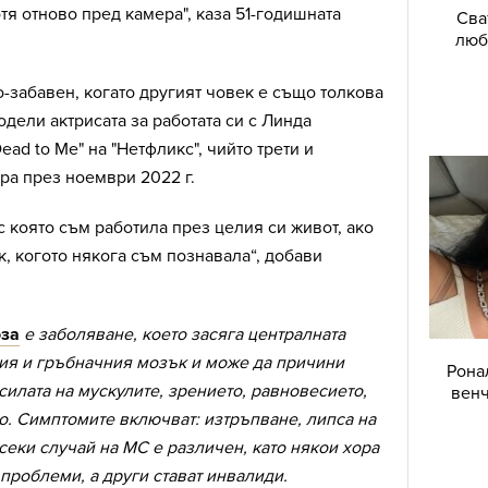
тя отново пред камера", каза 51-годишната
Сва
люб
о-забавен, когато другият човек е също толкова
подели актрисата за работата си с Линда
ad to Me" на "Нетфликс", чийто трети и
ра през ноември 2022 г.
с която съм работила през целия си живот, ако
к, когото някога съм познавала“, добави
оза
е заболяване, което засяга централната
ния и гръбначния мозък и може да причини
Рона
силата на мускулите, зрението, равновесието,
венч
о. Симптомите включват: изтръпване, липса на
секи случай на МС е различен, като някои хора
проблеми, а други стават инвалиди.