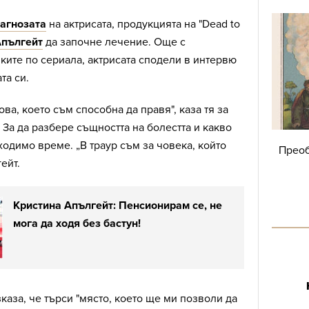
агнозата
на актрисата, продукцията на "Dead to
пългейт
да започне лечение. Още с
ите по сериала, актрисата сподели в интервю
та си.
ова, което съм способна да правя", каза тя за
 За да разбере същността на болестта и какво
ходимо време. „В траур съм за човека, който
Преоб
ейт.
Кристина Апългейт: Пенсионирам се, не
мога да ходя без бастун!
каза, че търси "място, което ще ми позволи да