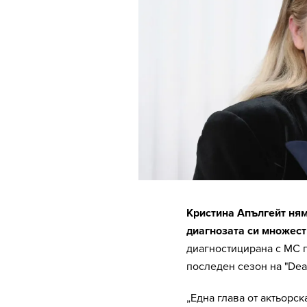
Кристина Апългейт ням
диагнозата си множест
диагностицирана с МС пр
последен сезон на "Dead
„Една глава от актьорск