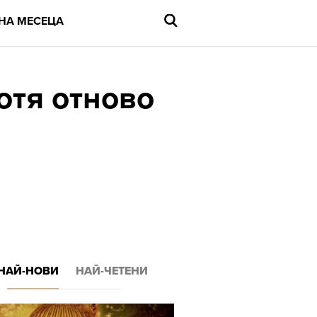
НА МЕСЕЦА
отя отново
Въведете
търсената
дума
и
натиснете
Enter
НАЙ-НОВИ
НАЙ-ЧЕТЕНИ