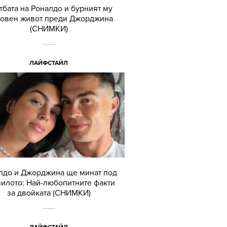
тбата на Роналдо и бурният му
овен живот преди Джорджина
(СНИМКИ)
ЛАЙФСТАЙЛ
лдо и Джорджина ще минат под
илото: Най-любопитните факти
за двойката (СНИМКИ)