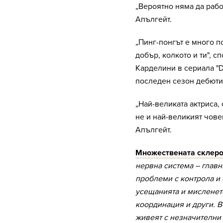
„Вероятно няма да рабо
Апългейт.
„Пинг-понгът е много п
добър, колкото и ти", с
Карделини в сериала "De
последен сезон дебюти
„Най-великата актриса, 
не и най-великият чове
Апългейт.
Множествената склер
нервна система – глав
проблеми с контрола и 
усещанията и мисленет
координация и други. В
живеят с незначителни 