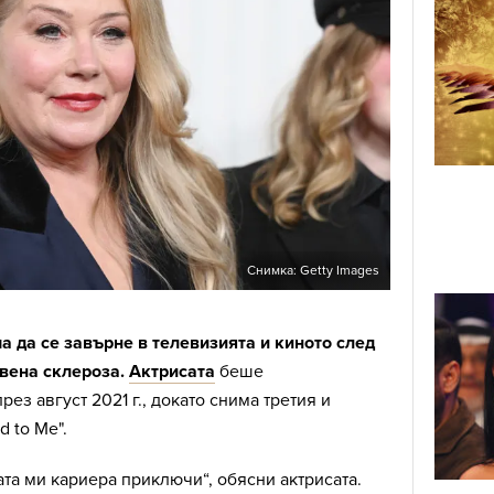
Снимка: Getty Images
а да се завърне в телевизията и киното след
вена склероза.
Актрисата
беше
ез август 2021 г., докато снима третия и
 to Me".
ата ми кариера приключи“, обясни актрисата.