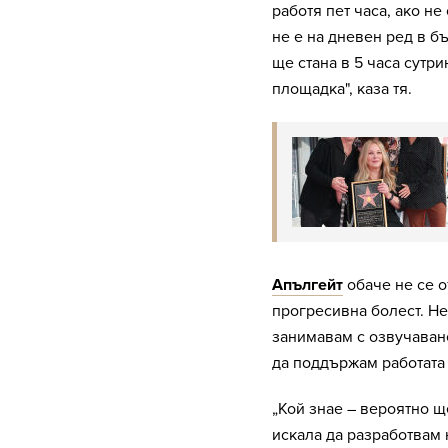
работя пет часа, ако не
не е на дневен ред в б
ще стана в 5 часа сутри
площадка", каза тя.
Апългейт
обаче не се о
прогресивна болест. Не
занимавам с озвучаван
да поддържам работата н
„Кой знае – вероятно ще
искала да разработвам 