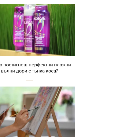
да постигнеш перфектни плажни
вълни дори с тънка коса?