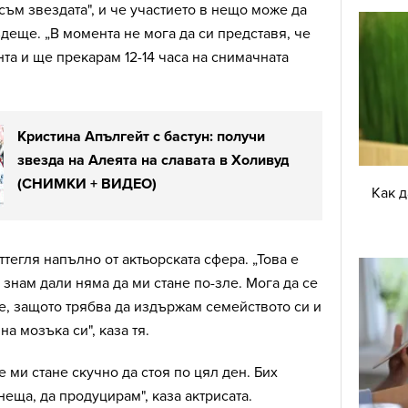
 съм звездата", и че участието в нещо може да
ъдеще. „В момента не мога да си представя, че
нта и ще прекарам 12-14 часа на снимачната
Кристина Апългейт с бастун: получи
звезда на Алеята на славата в Холивуд
(СНИМКИ + ВИДЕО)
Как 
ттегля напълно от актьорската сфера. „Това е
 знам дали няма да ми стане по-зле. Мога да се
е, защото трябва да издържам семейството си и
а мозъка си", каза тя.
 ми стане скучно да стоя по цял ден. Бих
неща, да продуцирам", каза актрисата.