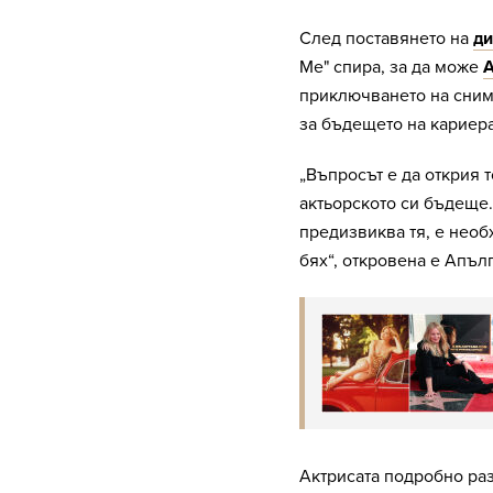
След поставянето на
ди
Me" спира, за да може
А
приключването на снимк
за бъдещето на кариера
„Въпросът е да открия т
актьорското си бъдеще.
предизвиква тя, е необ
бях“, откровена е Апълг
Актрисата подробно раз