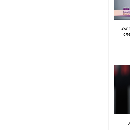
Бъл
сл
Це