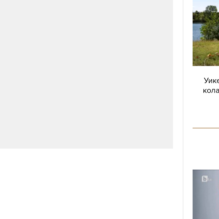
Уике
кола