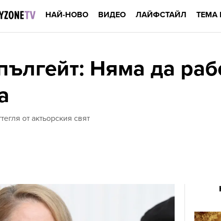
НАЙ-НОВО
ВИДЕО
ЛАЙФСТАЙЛ
ТЕМА 
пългейт: Няма да раб
а
ттегля от актьорския свят