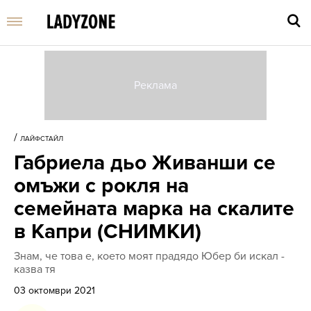
Въве
търс
/
ЛАЙФСТАЙЛ
дума
Габриела дьо Живанши се
и
нати
омъжи с рокля на
Enter
семейната марка на скалите
в Капри (СНИМКИ)
Знам, че това е, което моят прадядо Юбер би искал -
казва тя
03 октомври 2021