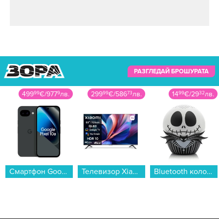
РАЗГЛЕДАЙ БРОШУРАТА
499
99
€
/
977
9
лв.
299
99
€
/
586
73
лв.
14
99
€
/
29
32
лв.
Смартфон Google PIXEL 10a 128/8 OBSIDIAN , 128 GB, 8 GB...
Телевизор Xiaomi A Pro 50 2026 / ELA6088EU , 125 см, 3840x2160 UHD-4K , 50 inch, Android , QLED ...
Bluetooth колонка Bitty Boomers Jack Skellington - BITTYJACK...