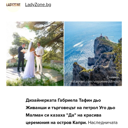
LadyZone.bg
Снимка:
instagram.com/vogueweddings/
Дизайнерката Габриела Тафин дьо
Живанши и търговецът на петрол Уго дьо
Малман си казаха "Да" на красива
церемония на остров Капри.
Наследничата