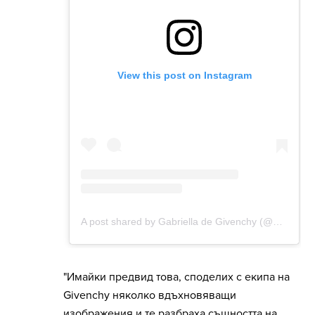
"Имайки предвид това, споделих с екипа на
Givenchy няколко вдъхновяващи
изображения и те разбраха същността на