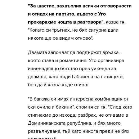
"За щастие, захвърлих всички отговорности
и отидох на партито, където с Уго
прекарахме нощта в разговори",
казва тя.
"Когато си тръгнах, не бях сигурна дали
някога ще се видим отново".
Двамата започват да поддържат връзка,
която става и романтична. Уго организира
изненадващо бягство през уикенда за
двамата, като води Габриела на летището,
без да й казва къде отиват.
"В багажа си имах интересна комбинация от
ски очила и бикини", спомня си тя. "След като
стигнахме до изхода, разбрах, че отиваме в
Доминиканската република, и бях много
развълнувана, тъй като никога преди не бях