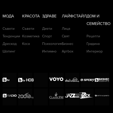
МОДА
КРАСОТА
ЗДРАВЕ
ЛАЙФСТАЙЛ
ДОМ И
СЕМЕЙСТВО
Съвети
Съвети
Диети
Лица
Тенденции
Козметика
Спорт
Свят
Рецепти
Дрескод
Коса
Психология
Бизнес
Градина
Шопинг
Интимно
Артbox
Интериор