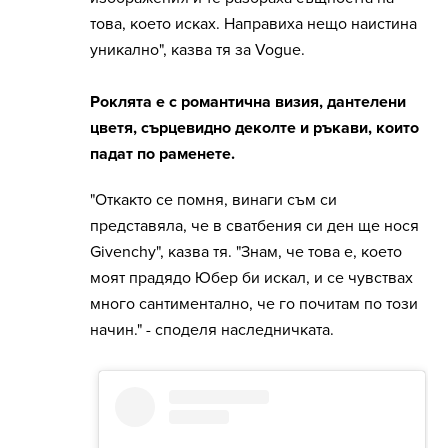
това, което исках. Направиха нещо наистина
уникално", казва тя за Vogue.
Роклята е с романтична визия, дантелени
цветя, сърцевидно деколте и ръкави, които
падат по раменете.
"Откакто се помня, винаги съм си
представяла, че в сватбения си ден ще нося
Givenchy", казва тя. "Знам, че това е, което
моят прадядо Юбер би искал, и се чувствах
много сантиментално, че го почитам по този
начин." - споделя наследничката.