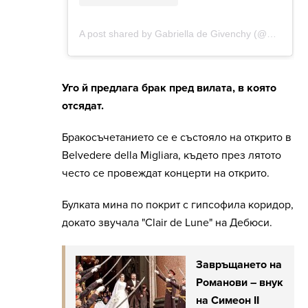
Уго й предлага брак пред вилата, в която
отсядат.
Бракосъчетанието се е състояло на открито в
Belvedere della Migliara, където през лятото
често се провеждат концерти на открито.
Булката мина по покрит с гипсофила коридор,
докато звучала "Clair de Lune" на Дебюси.
Завръщането на
Романови – внук
на Симеон II