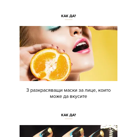
КАК ДА?
3 разкрасяващи маски за лице, които
може да вкусите
КАК ДА?