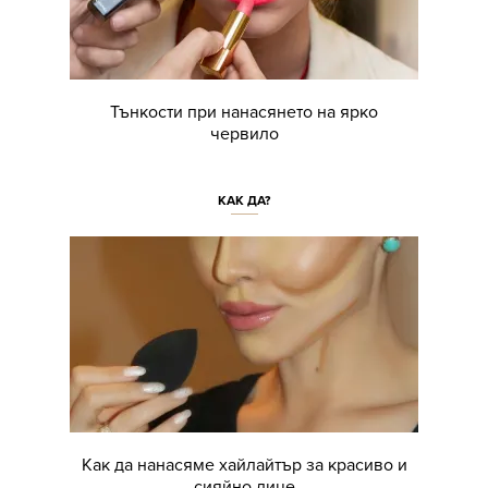
Тънкости при нанасянето на ярко
червило
КАК ДА?
Как да нанасяме хайлайтър за красиво и
сияйно лице