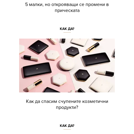
5 малки, но открояващи се промени в
прическата
КАК ДА?
Как да спасим счупените козметични
продукти?
КАК ДА?