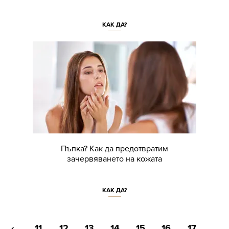
КАК ДА?
Пъпка? Как да предотвратим
зачервяването на кожата
КАК ДА?
‹
11
12
13
14
15
16
17