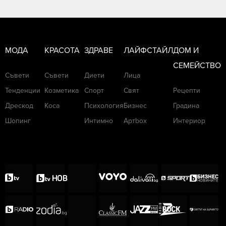
МОДА
КРАСОТА
ЗДРАВЕ
ЛАЙФСТАЙЛ
ДОМ И
СЕМЕЙСТВО
Съвети
Съвети
Диети
Лица
Тенденции
Козметика
Спорт
Свят
Рецепти
Дрескод
Коса
Психология
Бизнес
Градина
Шопинг
Интимно
Артbox
Интериор