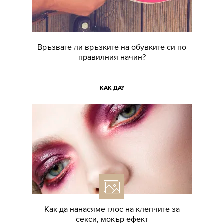
Връзвате ли връзките на обувките си по
правилния начин?
КАК ДА?
Как да нанасяме глос на клепчите за
секси, мокър ефект