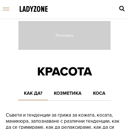
Въве
търс
дума
КРАСОТА
и
нати
Enter
КАК ДА?
КОЗМЕТИКА
КОСА
Съвети и тенденции за грижа за кожата, косата,
маникюра, запознаване с различни тенденции, как
да се гримираме, как да релаксираме, как да си