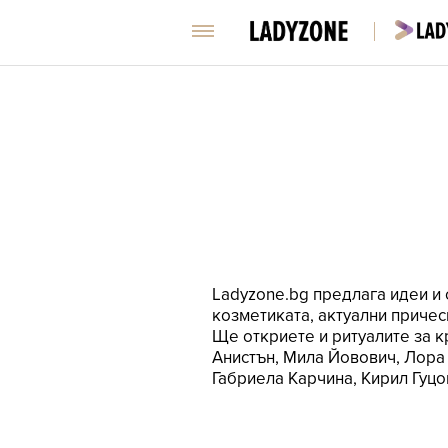
Ladyzone.bg предлага идеи и с
козметиката, актуални прическ
Ще откриете и ритуалите за 
Анистън, Мила Йовович, Лора 
Габриела Карчина, Кирил Гуцо