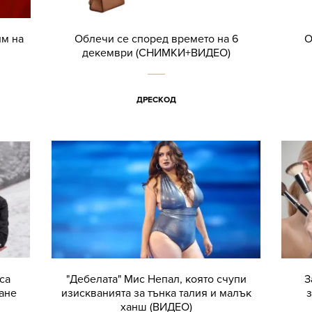
им на
Облечи се според времето на 6
О
декември (СНИМКИ+ВИДЕО)
ДРЕСКОД
са
"Дебелата" Мис Непал, която счупи
З
ане
изискванията за тънка талия и малък
з
ханш (ВИДЕО)