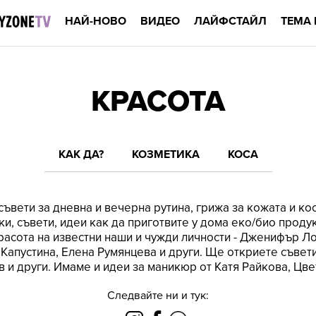
НАЙ-НОВО
ВИДЕО
ЛАЙФСТАЙЛ
ТЕМА 
КРАСОТА
КАК ДА?
КОЗМЕТИКА
КОСА
ъвети за днeвна и вечерна рутина, грижа за кожата и кос
и, съвети, идеи как да приготвите у дома еко/био продук
красота на известни наши и чужди личности - Дженифър 
Капустина, Елена Румянцева и други. Ще откриете съвет
в и други. Имаме и идеи за маникюр от Катя Райкова, Цв
Следвайте ни и тук: