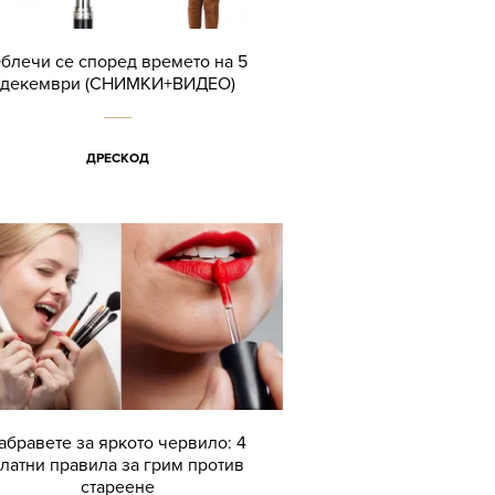
блечи се според времето на 5
декември (СНИМКИ+ВИДЕО)
ДРЕСКОД
абравете за яркото червило: 4
латни правила за грим против
стареене