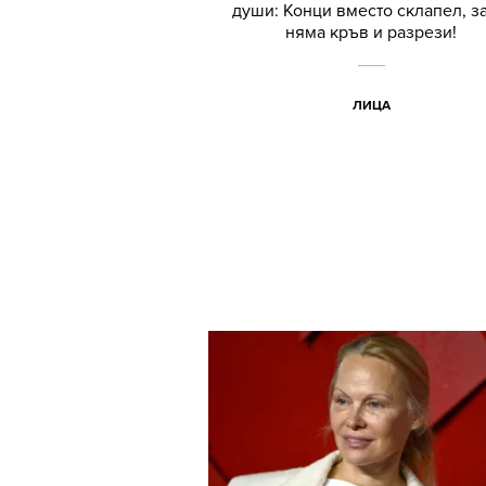
души: Конци вместо склапел, за
няма кръв и разрези!
ЛИЦА