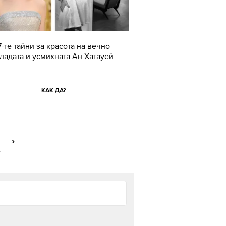
7-те тайни за красота на вечно
ладата и усмихната Ан Хатауей
КАК ДА?
›