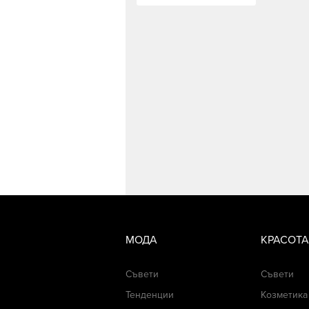
МОДА
КРАСОТА
Съвети
Съвети
Тенденции
Козметика