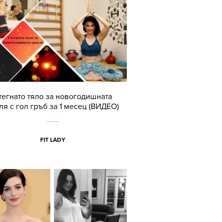
тегнато тяло за новогодишната
ля с гол гръб за 1 месец (ВИДЕО)
FIT LADY