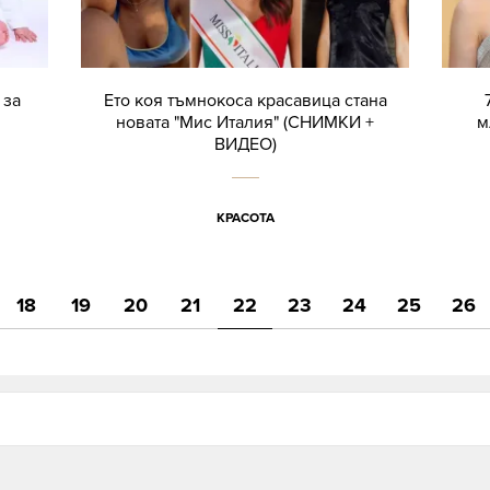
 за
Ето коя тъмнокоса красавица стана
новата "Мис Италия" (СНИМКИ +
м
ВИДЕО)
КРАСОТА
18
19
20
21
22
23
24
25
26