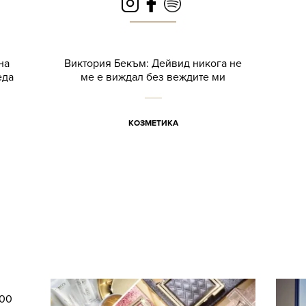
на
Виктория Бекъм: Дейвид никога не
еда
ме е виждал без веждите ми
КОЗМЕТИКА
000