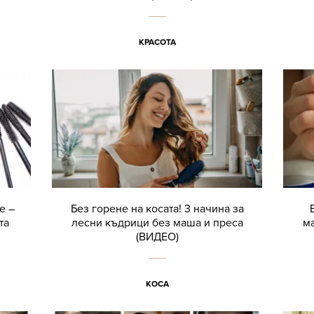
КРАСОТА
е –
Без горене на косата! 3 начина за
та
лесни къдрици без маша и преса
ма
(ВИДЕО)
КОСА