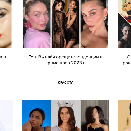
и в
Toп 13 - най-горещите тенденции в
С
грима през 2023 г.
рок
КРАСОТА