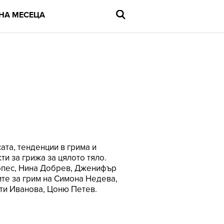
НА МЕСЕЦА
Въведете
търсената
дума
и
натиснете
Enter
ата, тенденции в грима и
ти за грижа за цялото тяло.
Лопес, Нина Добрев, Дженифър
ите за грим на Симона Недева,
ети Иванова, Цоню Петев.