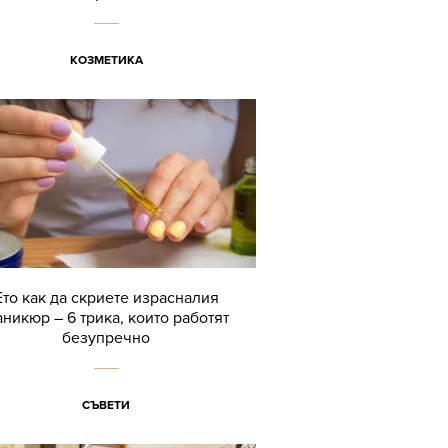
КОЗМЕТИКА
Ето как да скриете израсналия
никюр – 6 трика, които работят
безупречно
СЪВЕТИ