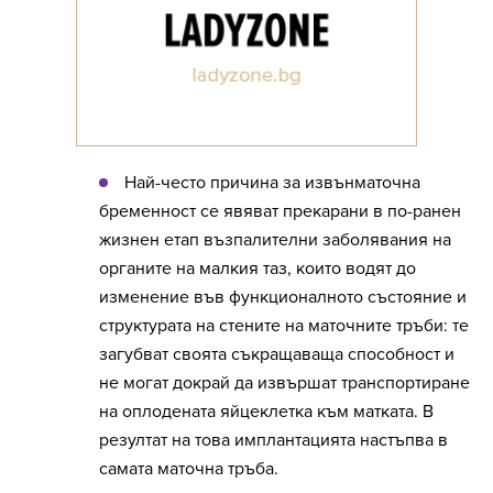
Най-често причина за извънматочна
бременност се явяват прекарани в по-ранен
жизнен етап възпалителни заболявания на
органите на малкия таз, които водят до
изменение във функционалното състояние и
структурата на стените на маточните тръби: те
загубват своята съкращаваща способност и
не могат докрай да извършат транспортиране
на оплодената яйцеклетка към матката. В
резултат на това имплантацията настъпва в
самата маточна тръба.