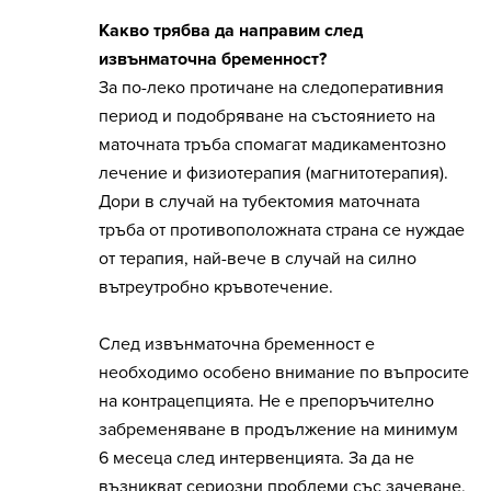
Какво трябва да направим след
извънматочна бременност?
За по-леко протичане на следоперативния
период и подобряване на състоянието на
маточната тръба спомагат мадикаментозно
лечение и физиотерапия (магнитотерапия).
Дори в случай на тубектомия маточната
тръба от противоположната страна се нуждае
от терапия, най-вече в случай на силно
вътреутробно кръвотечение.
След извънматочна бременност е
необходимо особено внимание по въпросите
на контрацепцията. Не е препоръчително
забременяване в продължение на минимум
6 месеца след интервенцията. За да не
възникват сериозни проблеми със зачеване,