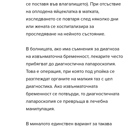
се поставя във влагалището). При отсъствие
на оплодена яйцеклатка в матката,
изследването се повтаря след няколко дни
или жената се хоспитализира за
проследяване на нейното състояние.
В болницата, ако има съмнения за диагноза
на извънматочна бременност, лекарите често
прибягват до диагностична лапароскопия.
Това е операция, при която под упойка се
разглеждат органите на малкия таз с цел
диагностика. Ако извънматочната
бременност се потвърди, то диагностичната
лапароскопия се превръща в лечебна
манипулация.
В миналото единствен вариант за такава