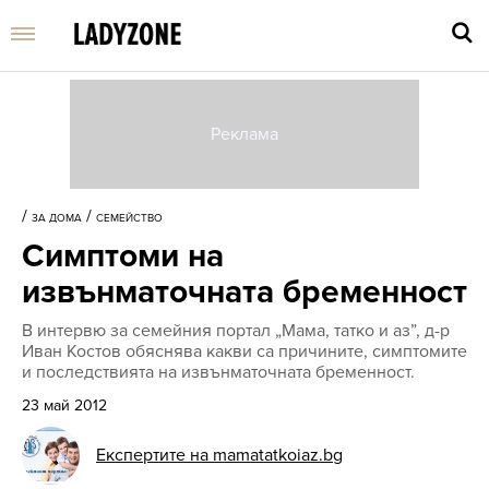
Въве
търс
/
/
ЗА ДОМА
СЕМЕЙСТВО
дума
Симптоми на
и
нати
извънматочната бременност
Enter
В интервю за семейния портал „Мама, татко и аз”, д-р
Иван Костов обяснява какви са причините, симптомите
и последствията на извънматочната бременност.
23 май 2012
Експертите на mamatatkoiaz.bg