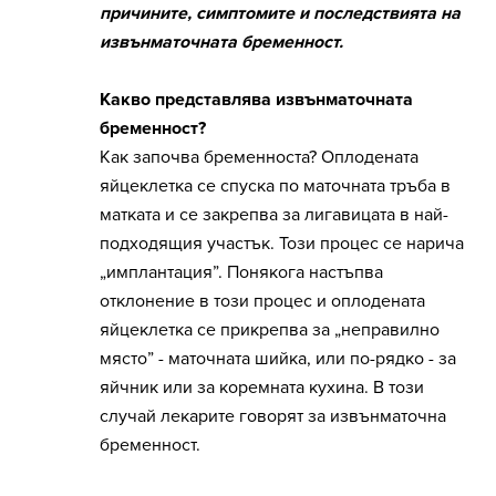
причините, симптомите и последствията на
извънматочната бременност.
Какво представлява извънматочната
бременност?
Как започва бременноста? Оплодената
яйцеклетка се спуска по маточната тръба в
матката и се закрепва за лигавицата в най-
подходящия участък. Този процес се нарича
„имплантация”. Понякога настъпва
отклонение в този процес и оплодената
яйцеклетка се прикрепва за „неправилно
място” - маточната шийка, или по-рядко - за
яйчник или за коремната кухина. В този
случай лекарите говорят за извънматочна
бременност.