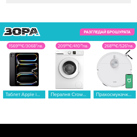
РАЗГЛЕДАЙ БРОШУРАТА
1569
00
€
/
3068
7
лв.
209
99
€
/
410
71
лв.
268
99
€
/
526
1
лв.
Таблет Apple iPad Pro 11" Cell 512GB Space Black mvw33 , 512 GB, 8 GB...
Пералня Crown ALW 100T , 1000 об./мин., 5.00 kg, D , Бял...
Прахосмукачка робот Xiaomi BHR089REU S40 Pro...