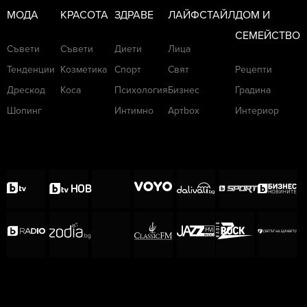
МОДА
КРАСОТА
ЗДРАВЕ
ЛАЙФСТАЙЛ
ДОМ И
СЕМЕЙСТВО
Съвети
Съвети
Диети
Лица
Тенденции
Козметика
Спорт
Свят
Рецепти
Дрескод
Коса
Психология
Бизнес
Градина
Шопинг
Интимно
Артbox
Интериор