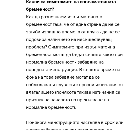
Какви са симптомите на извънматочната
бременност?
Как да разпознаем извънматочната
бременност така, че от една страна да не се
загуби излишно време, а от друга - да не се
подозира наличието на несъществуващ
проблем? Симптомите при извънматочна
бременност могат да бъдат същите както при
нормална бременност - забавяне на
поредната менструация. В същото време на
фона на това забавяне могат да се
наблюдават и слузести кървави изтичания от
влагалището (понякога такива изтичания са
признак за началото на прекъсване на
нормална бременност).
Понякога менструацията настъпва в срок или