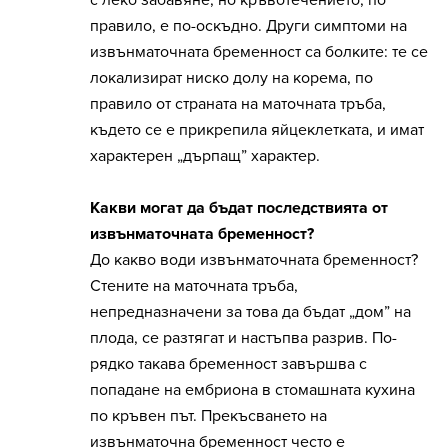
с леко забавяне, но кръвотечението, по
правило, е по-оскъдно. Други симптоми на
извънматочната бременност са болките: те се
локализират ниско долу на корема, по
правило от страната на маточната тръба,
където се е прикрепила яйцеклетката, и имат
характерен „дърпащ” характер.
Какви могат да бъдат последствията от
извънматочната бременност?
До какво води извънматочната бременност?
Стените на маточната тръба,
непредназначени за това да бъдат „дом” на
плода, се разтягат и настъпва разрив. По-
рядко такава бременност завършва с
попадане на ембриона в стомашната кухина
по кръвен път. Прекъсването на
извънматочна бременност често е