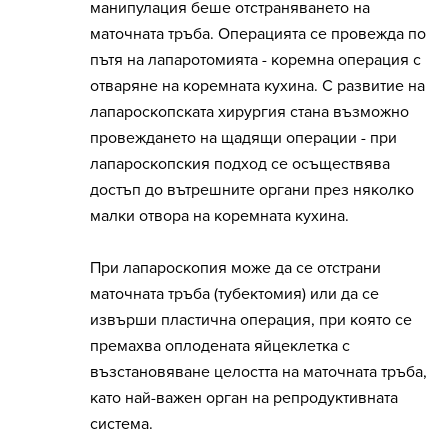
манипулация беше отстраняването на
маточната тръба. Операцията се провежда по
пътя на лапаротомията - коремна операция с
отваряне на коремната кухина. С развитие на
лапароскопската хирургия стана възможно
провеждането на щадящи операции - при
лапароскопския подход се осъществява
достъп до вътрешните органи през няколко
малки отвора на коремната кухина.
При лапароскопия може да се отстрани
маточната тръба (тубектомия) или да се
извърши пластична операция, при която се
премахва оплодената яйцеклетка с
възстановяване целостта на маточната тръба,
като най-важен орган на репродуктивната
система.