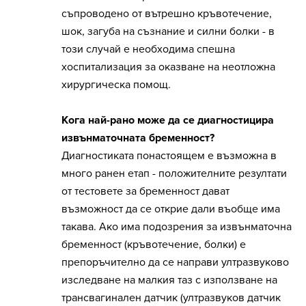
съпроводено от вътрешно кръвотечение,
шок, загуба на съзнание и силни болки - в
този случай е необходима спешна
хоспитализация за оказване на неотложна
хирургическа помощ.
Кога най-рано може да се диагностицира
извънматочната бременност?
Диагностиката понастоящем е възможна в
много ранен етап - положителните резултати
от тестовете за бременност дават
възможност да се открие дали въобще има
такава. Ако има подозрения за извънматочна
бременност (кръвотечение, болки) е
препоръчително да се направи ултразвуково
изследване на малкия таз с използване на
трансвагинален датчик (ултразвуков датчик