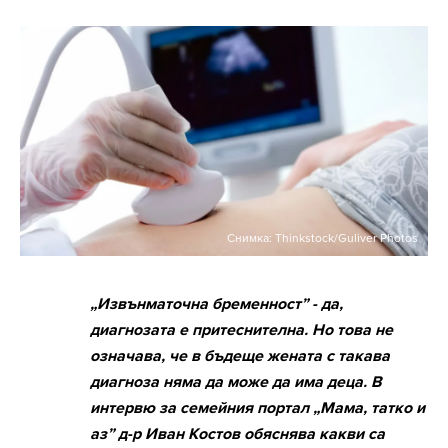
Снимка: Thinkstock/Guliver Photos
„Извънматочна бременност” - да,
диагнозата е притеснителна. Но това не
означава, че в бъдеще жената с такава
диагноза няма да може да има деца. В
интервю за семейния портал „Мама, татко и
аз” д-р Иван Костов обяснява какви са