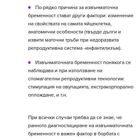
По-рядко причина за извънматочна
бременност стават други фактори: изменение
на свойствата на самата яйцеклетка,
анатомични особености (твърде дълги и
извити маточни тръби при недоразвита
репродуктивна система -инфантилизъм).
Извънматочната бременност понякога се
наблюдава и при използване на
спомагателни репродуктивни технологии:
стимулация на овулацията, екстракорпорално
оплождане, и т.н.
При всички случаи трябва да се знае, че
ранното диагностициране на извънматочната
бременност е важен фактор в борбата с