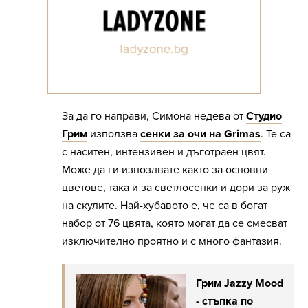
За да го направи, Симона недева от
Студио
Грим
използва
сенки за очи на Grimas
. Те са
с наситен, интензивен и дъготраен цвят.
Може да ги изпозлвате както за основни
цветове, така и за светлосенки и дори за руж
на скулите. Най-хубавото е, че са в богат
набор от 76 цвята, която могат да се смесват
изключително проятно и с много фантазия.
Грим Jazzy Mood
- стъпка по