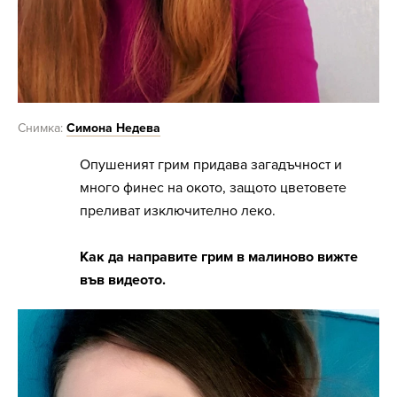
Снимка:
Симона Недева
Опушеният грим придава загадъчност и
много финес на окото, защото цветовете
преливат изключително леко.
Как да направите грим в малиново вижте
във видеото.