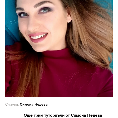
Снимка:
Симона Недева
Още грим туториъли от Симона Недева