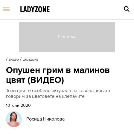
Въве
търс
/
/
ВИДЕО
LADYZONE
дума
Опушен грим в малинов
и
нати
цвят (ВИДЕО)
Enter
Този цвят е особено актуален за сезона, когато
говорим за цветовете на клепачите
10 юни 2020
Росица Николова