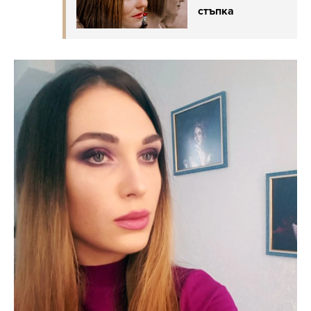
стъпка