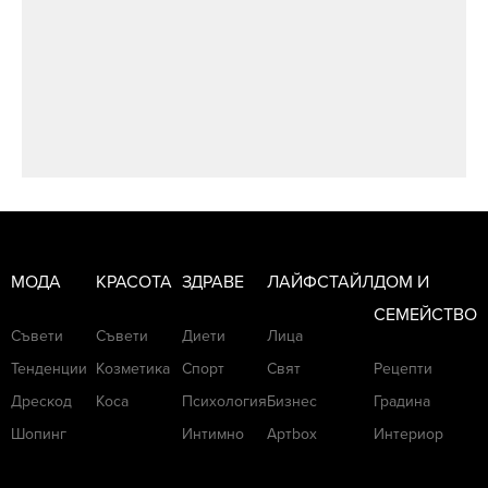
МОДА
КРАСОТА
ЗДРАВЕ
ЛАЙФСТАЙЛ
ДОМ И
СЕМЕЙСТВО
Съвети
Съвети
Диети
Лица
Тенденции
Козметика
Спорт
Свят
Рецепти
Дрескод
Коса
Психология
Бизнес
Градина
Шопинг
Интимно
Артbox
Интериор