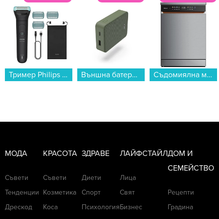
Тример Philips BG5470/15...
Външна батерия Hama 201713, "Colour 10" зелена 10000 mAh...
Съдомиялна машина Finlux DFX6015HIGH , 15 комплекта, A...
МОДА
КРАСОТА
ЗДРАВЕ
ЛАЙФСТАЙЛ
ДОМ И
СЕМЕЙСТВО
Съвети
Съвети
Диети
Лица
Тенденции
Козметика
Спорт
Свят
Рецепти
Дрескод
Коса
Психология
Бизнес
Градина