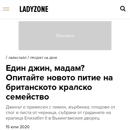
Въве
търс
/
/
ЛАЙФСТАЙЛ
ПРОДУКТ НА ДЕНЯ
дума
Един джин, мадам?
и
нати
Опитайте новото питие на
Enter
британското кралско
семейство
Джинът е примесен с лимон, върбинка, плодове от
глог и листа от черница, събрани от градините на
кралица Елизабет II в Бъкингамския дворец
15 юли 2020