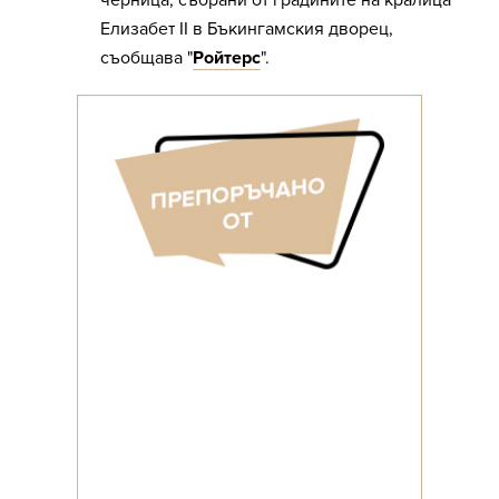
черница, събрани от градините на кралица
Елизабет II в Бъкингамския дворец,
съобщава "
Ройтерс
".