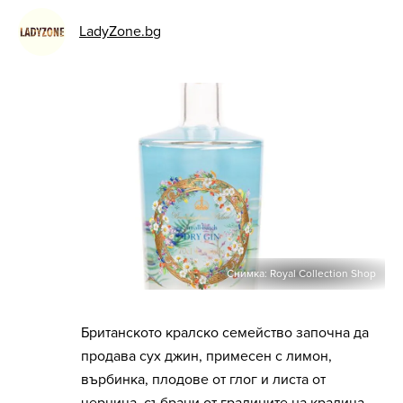
LadyZone.bg
Снимка: Royal Collection Shop
Британското кралско семейство започна да
продава сух джин, примесен с лимон,
върбинка, плодове от глог и листа от