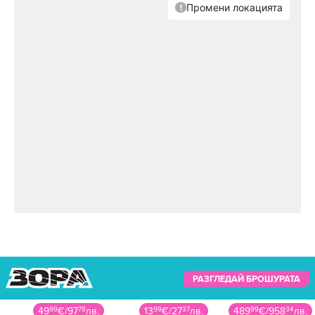
РАЗГЛЕДАЙ БРОШУРАТА
49
99
€
/
97
78
лв.
13
99
€
/
27
37
лв.
489
99
€
/
958
34
лв.