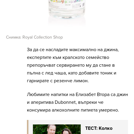
Снимка: Royal Collection Shop
За да се насладите максимално на джина,
експертите към кралското семейство
препоръчват сервирането му да стане в
пълна с лед чаша, като добавите тоник и
гарнирате с резенче лимон.
Любимите напитки на Елизабет Втора са джин
и аперитива Dubonnet, въпреки че
консумира алкохолните питиета умерено.
ТЕСТ: Колко