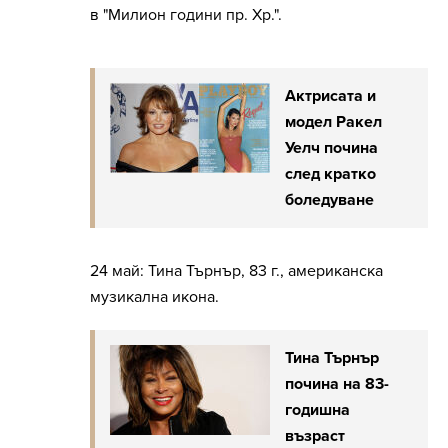
в "Милион години пр. Хр.".
Актрисата и
модел Ракел
Уелч почина
след кратко
боледуване
24 май: Тина Търнър, 83 г., американска
музикална икона.
Тина Търнър
почина на 83-
годишна
възраст