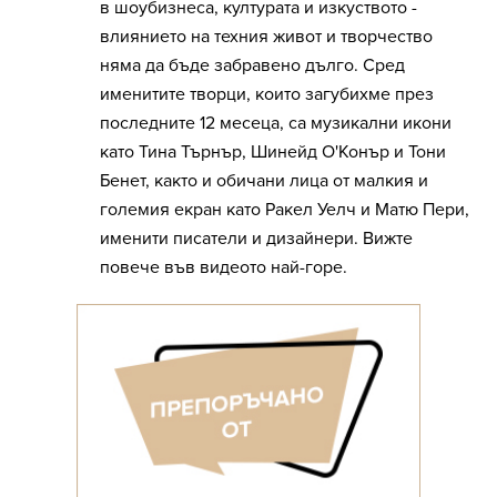
в шоубизнеса, културата и изкуството -
влиянието на техния живот и творчество
няма да бъде забравено дълго. Сред
именитите творци, които загубихме през
последните 12 месеца, са музикални икони
като Тина Търнър, Шинейд О'Конър и Тони
Бенет, както и обичани лица от малкия и
големия екран като Ракел Уелч и Матю Пери,
именити писатели и дизайнери. Вижте
повече във видеото най-горе.