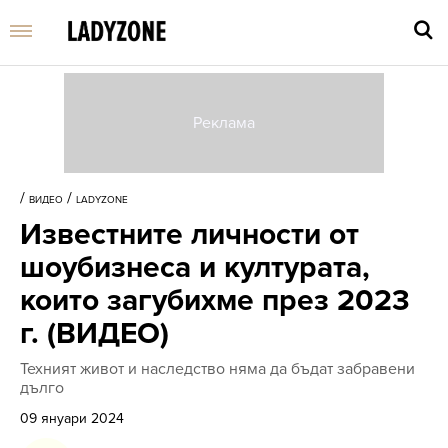
Въве
търс
/
/
ВИДЕО
LADYZONE
дума
Известните личности от
и
нати
шоубизнеса и културата,
Enter
които загубихме през 2023
г. (ВИДЕО)
Техният живот и наследство няма да бъдат забравени
дълго
09 януари 2024