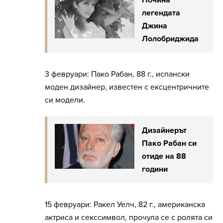
Почина
легендата
Джина
Лолобриджида
3 февруари: Пако Рабан, 88 г., испански
моден дизайнер, известен с ексцентричните
си модели.
Дизайнерът
Пако Рабан си
отиде на 88
години
15 февруари: Ракел Уелч, 82 г., американска
актриса и секссимвол, прочула се с ролята си