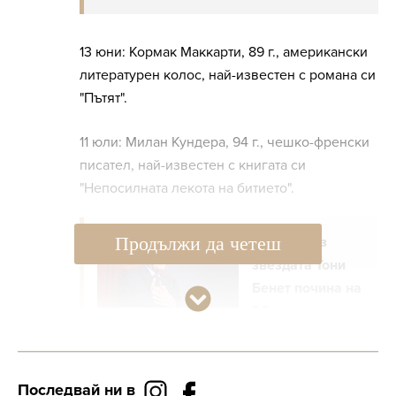
13 юни: Кормак Маккарти, 89 г., американски
литературен колос, най-известен с романа си
"Пътят".
11 юли: Милан Кундера, 94 г., чешко-френски
писател, най-известен с книгата си
"Непосилната лекота на битието".
Продължи да четеш
Поп и джаз
звездата Тони
Бенет почина на
96 години
21 юли: Тони Бенет, 96 г., последният от
Последвай ни в