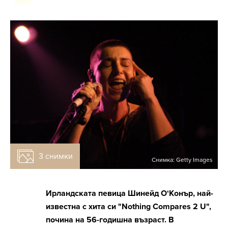
3 снимки
Снимка: Getty Images
Ирландската певица Шинейд О‘Конър, най-
известна с хита си "Nothing Compares 2 U",
почина на 56-годишна възраст. В