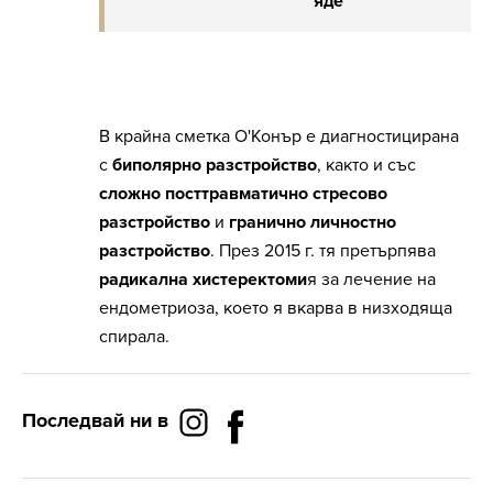
яде
В крайна сметка О'Конър е диагностицирана
с
биполярно разстройство
, както и със
сложно посттравматично стресово
разстройство
и
гранично личностно
разстройство
. През 2015 г. тя претърпява
радикална хистеректоми
я за лечение на
ендометриоза, което я вкарва в низходяща
спирала.
Последвай ни в