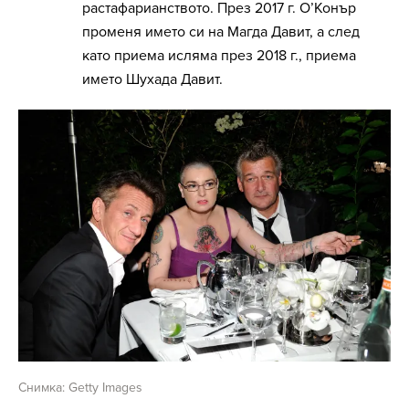
растафарианството. През 2017 г. О’Конър
променя името си на Магда Давит, а след
като приема исляма през 2018 г., приема
името Шухада Давит.
Снимка: Getty Images