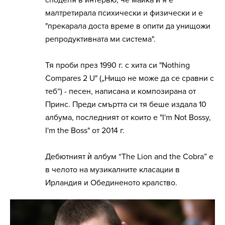
споделя в интервю, че майка ѝ я е
малтретирала психически и физически и е
"прекарала доста време в опити да унищожи
репродуктивната ми система".
Тя проби през 1990 г. с хита си "Nothing
Compares 2 U" („Нищо не може да се сравни с
теб“) - песен, написана и композирана от
Принс. Преди смъртта си тя беше издала 10
албума, последният от които е "I'm Not Bossy,
I'm the Boss" от 2014 г.
Дебютният ѝ албум “The Lion and the Cobra” е
в челото на музикалните класации в
Ирландия и Обединеното кралство.