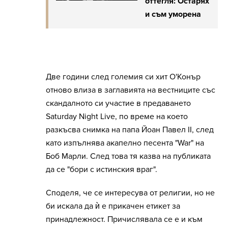
оттегля: Остарях
и съм уморена
Две години след големия си хит О'Конър
отново влиза в заглавията на вестниците със
скандалното си участие в предаването
Saturday Night Live, по време на което
разкъсва снимка на папа Йоан Павел II, след
като изпълнява акапелно песента "War" на
Боб Марли. След това тя казва на публиката
да се "бори с истинския враг".
Споделя, че се интересува от религии, но не
би искала да ѝ е прикачен етикет за
принадлежност. Причислявала се е и към