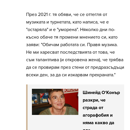
През 2021 г. тя обяви, че се оттегля от
музиката и турнетата, като написа, че е
"остаряла" и е "уморена". Няколко дни по-
късно обаче тя промени мнението си, като
заяви: "Обичам работата си. Правя музика.
Не ми харесват последствията от това, че
съм талантлива (и откровена жена), че трябва
да се провирам през стени от предразсъдъци
всеки ден, за да си изкарвам прехраната."
Шинейд О‘Конър
разкри, че
страда от
агорафобия и
няма какво да