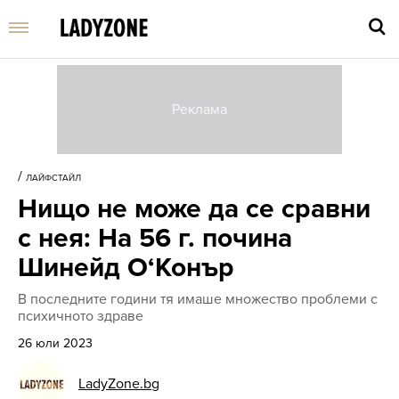
Въве
търс
/
ЛАЙФСТАЙЛ
дума
Нищо не може да се сравни
и
нати
с нея: На 56 г. почина
Enter
Шинейд О‘Конър
В последните години тя имаше множество проблеми с
психичното здраве
26 юли 2023
LadyZone.bg