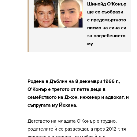
Шинейд О‘Конър
ще се съобрази
с предсмъртното
писмо на сина си
за погребението
му
Родена в Дъблин на 8 декември 1966 г.,
О'Конър е третото от петте деца в
семейството на Джон, инженер и адвокат, и
съпругата му Йохана.
Детството на младата О'Конър е трудно,
родителите ѝ се развеждат, а през 2012 г. тя