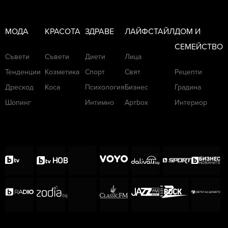
МОДА
КРАСОТА
ЗДРАВЕ
ЛАЙФСТАЙЛ
ДОМ И
СЕМЕЙСТВО
Съвети
Съвети
Диети
Лица
Тенденции
Козметика
Спорт
Свят
Рецепти
Дрескод
Коса
Психология
Бизнес
Градина
Шопинг
Интимно
Артbox
Интериор