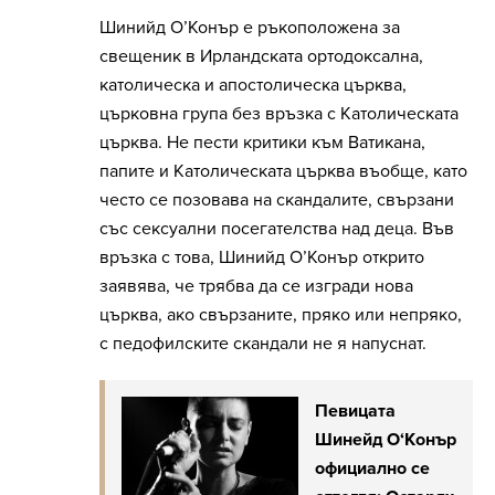
Шинийд О’Конър е ръкоположена за
свещеник в Ирландската ортодоксална,
католическа и апостолическа църква,
църковна група без връзка с Католическата
църква. Не пести критики към Ватикана,
папите и Католическата църква въобще, като
често се позовава на скандалите, свързани
със сексуални посегателства над деца. Във
връзка с това, Шинийд О’Конър открито
заявява, че трябва да се изгради нова
църква, ако свързаните, пряко или непряко,
с педофилските скандали не я напуснат.
Певицата
Шинейд О‘Конър
официално се