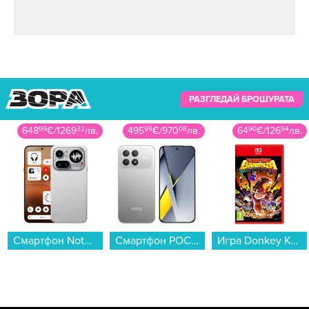
РАЗГЛЕДАЙ БРОШУРАТА
648
99
€
/
1269
32
лв.
495
99
€
/
970
08
лв.
64
90
€
/
126
94
лв.
Смартфон Nothing Phone (4a) PRO 256/12 SILVER , 12 GB, 256 GB...
Смартфон POCO F8 PRO 256/12 TITANIUM SILVER , 12 GB, 256 GB...
Игра Donkey Kong Bananza (NSW2)...