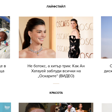
ЛАЙФСТАЙЛ
ще в
Не ботокс, а хитър трик: Как Ан
С
еца
Хатауей заблуди всички на
дис
„Оскарите“ (ВИДЕО)
КРАСОТА