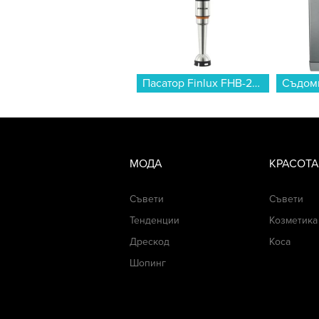
Пасатор Finlux FHB-2707LP , 1200 W...
МОДА
КРАСОТА
Съвети
Съвети
Тенденции
Козметика
Дрескод
Коса
Шопинг