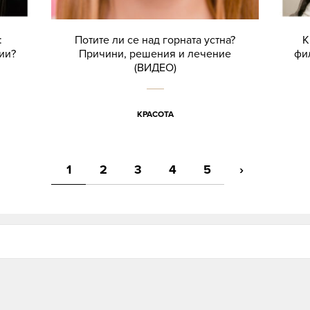
:
Потите ли се над горната устна?
К
ии?
Причини, решения и лечение
фи
(ВИДЕО)
КРАСОТА
1
2
3
4
5
›