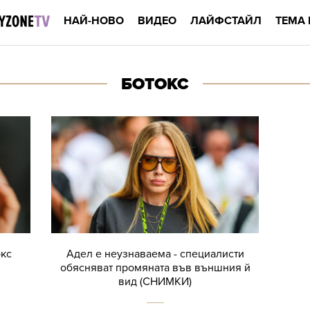
НАЙ-НОВО
ВИДЕО
ЛАЙФСТАЙЛ
ТЕМА 
БОТОКС
окс
Адел е неузнаваема - специалисти
обясняват промяната във външния й
вид (СНИМКИ)