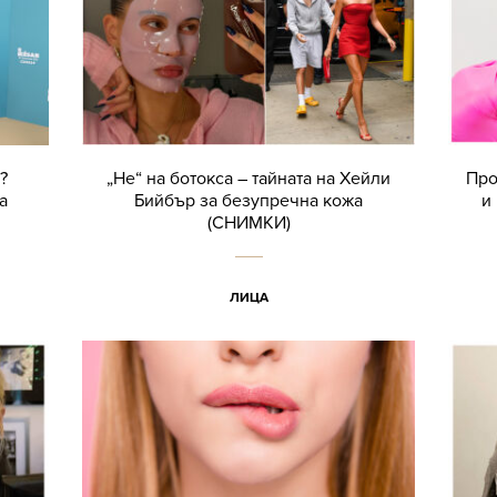
?
„Не“ на ботокса – тайната на Хейли
Про
а
Бийбър за безупречна кожа
и
(СНИМКИ)
ЛИЦА