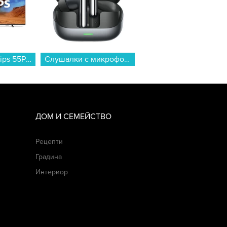
Телевизор Philips 55PUS7810/12 , 139 см, 3840x2160 UHD-4K , 55 inch, QLED ...
Слушалки с микрофон Honor EARBUDS 4 BLACK , Bluetooth , IN-EAR (ТАПИ)...
Телевизор Samsung QE55S85FAUXXH , 138 см, 3840x2160 UHD-4K , 55 inch, OLED , Smart TV , Tizen...
ДОМ И СЕМЕЙСТВО
Рецепти
Градина
Интериор