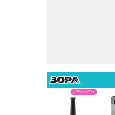
29
99
€
/
58
66
лв.