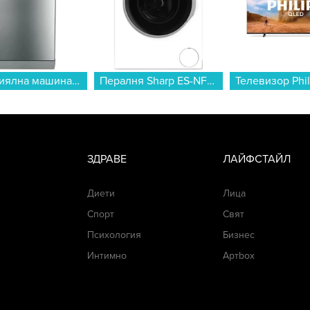
Съдомиялна машина Hotpoint-Ariston HSFO 3T235 WC X , 10 комплекта, D...
Пералня Sharp ES-NFB914AWNA , 1400 об./мин., 9.00 kg, A , Бял...
ЗДРАВЕ
ЛАЙФСТАЙЛ
Диети
Лица
Спорт
Свят
Психология
Бизнес
Интимно
Артbox