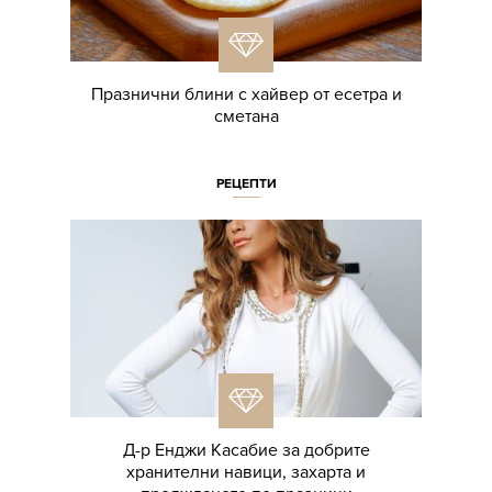
Празнични блини с хайвер от есетра и
сметана
РЕЦЕПТИ
Д-р Енджи Касабие за добрите
хранителни навици, захарта и