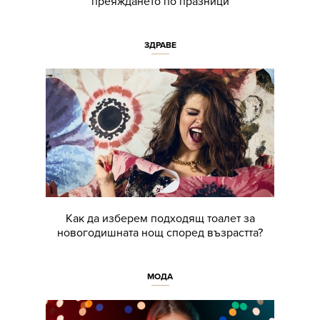
преяждането по празници
ЗДРАВЕ
Как да изберем подходящ тоалет за
новогодишната нощ според възрастта?
МОДА