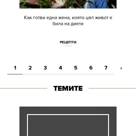
Как готви една жена, която цял живот е
била на диети
РЕЦЕПТИ
1
2
3
4
5
6
7
›
ТЕМИТЕ