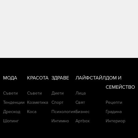
МОДА
КРАСОТА
ЗДРАВЕ
ЛАЙФСТАЙЛ
ДОМ И
СЕМЕЙСТВО
Съвети
Съвети
Диети
Лица
Тенденции
Козметика
Спорт
Свят
Рецепти
Дрескод
Коса
Психология
Бизнес
Градина
Шопинг
Интимно
Артbox
Интериор