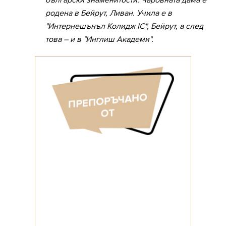
български знаменитости. Чаровната дама е
родена в Бейрут, Ливан. Учила е в
"Интернешънъл Колидж IC", Бейрут, а след
това – и в "Инглиш Академи".