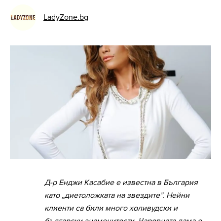
LadyZone.bg
Д-р Енджи Касабие е известна в България
като „диетоложката на звездите”. Нейни
клиенти са били много холивудски и