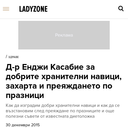
Въве
търс
/
ЗДРАВЕ
дума
Д-р Енджи Касабие за
и
нати
добрите хранителни навици,
Enter
захарта и преяждането по
празници
Как да изградим добри хранителни навици и как да се
възстановим след преяждане по празниците и още
полезни съвети от известната диетоложка
30 декември 2015