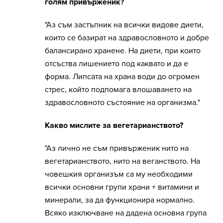
голям привърженик?
"Аз съм застъпник на всички видове диети,
които се базират на здравословното и добре
балансирано хранене. На диети, при които
отсъства лишението под каквато и да е
форма. Липсата на храна води до огромен
стрес, който подпомага влошаването на
здравословното състояние на организма."
Какво мислите за вегетарианството?
"Аз лично не съм привърженик нито на
вегетарианството, нито на веганството. На
човешкия организъм са му необходими
всички основни групи храни + витамини и
минерали, за да функционира нормално.
Всяко изключване на дадена основна група