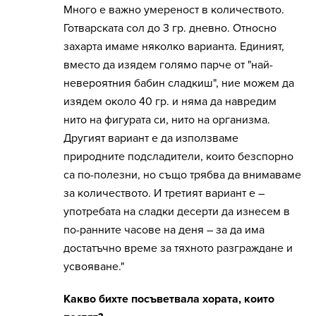
Много е важно умереност в количеството.
Готварската сол до 3 гр. дневно. Относно
захарта имаме няколко варианта. Единият,
вместо да изядем голямо парче от "най-
невероятния бабин сладкиш", ние можем да
изядем около 40 гр. и няма да навредим
нито на фигурата си, нито на организма.
Другият вариант е да използваме
природните подсладители, които безспорно
са по-полезни, но също трябва да внимаваме
за количеството. И третият вариант е –
употребата на сладки десерти да изнесем в
по-ранните часове на деня – за да има
достатъчно време за тяхното разграждане и
усвояване."
Какво бихте посъветвала хората, които