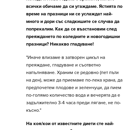
всички обичаме да си угаждаме. Ястията по
време на празници ни се услаждат най-
много и дори със сладкишите се случва да
попрекалим. Как да се възстановим след
преяждането по коледните и новогодишни
празници? Никакво гладуване!
"Иначе влизаме в затворен цикъл на
преяждане, гладуване и съответно
напълняване. Храним се редовно (пет пъти
на ден), може да приемаме по-лека храна, да
предпочетем плодове и зеленчуци, да пием
по-голямо количество вода и вечерята да е
задължително 3-4 часа преди лягане, не по-
късно."
На коя/кои от известните диети сте най-