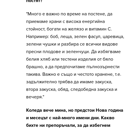
постят?
"Много е важно по време на постене, да
приемаме храни с висока енергийна
стойност, богати на желязо и витамин С.
Например: боб, леща, зелен фасул, царевица,
зелени чушки и разбира се всички видове
пресни плодове и зеленчуци. Да избягваме
белия хляб или тестени изделия от бяло
брашно, а да предпочитаме пълнозърнести
такива. Важно е също и честото хранене, т.е.
задължително трябва да имаме закуска,
втора закуска, обяд, следобедна закуска и
вечеря."
Коледа вече мина, но предстои Нова година
и месецът с най-много имени дни. Какво
бихте ни препоръчали, за да избегнем