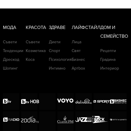
МОДА
КРАСОТА
ЗДРАВЕ
ЛАЙФСТАЙЛ
ДОМ И
СЕМЕЙСТВО
Съвети
Съвети
Диети
Лица
Тенденции
Козметика
Спорт
Свят
Рецепти
Дрескод
Коса
Психология
Бизнес
Градина
Шопинг
Интимно
Артbox
Интериор