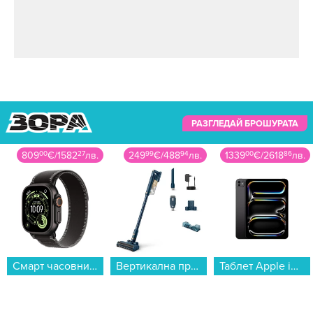
РАЗГЛЕДАЙ БРОШУРАТА
809
00
€
/
1582
27
лв.
249
99
€
/
488
94
лв.
1339
00
€
/
2618
86
лв.
Смарт часовник Apple Watch Ultra 3 49mm Black/Grey Trail Loop S/M mf1d4 , 1.98...
Вертикална прахосмукачка Philips XC5043/01...
Таблет Apple iPad Pro 11" Cell 256GB Space Black me2n4 , 12 GB, 256 GB...