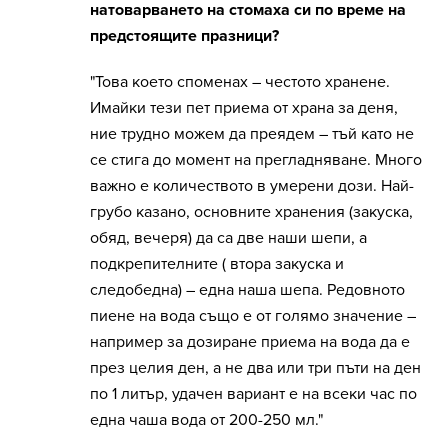
натоварването на стомаха си по време на
предстоящите празници?
"Това което споменах – честото хранене.
Имайки тези пет приема от храна за деня,
ние трудно можем да преядем – тъй като не
се стига до момент на прегладняване. Много
важно е количеството в умерени дози. Най-
грубо казано, основните хранения (закуска,
обяд, вечеря) да са две наши шепи, а
подкрепителните ( втора закуска и
следобедна) – една наша шепа. Редовното
пиене на вода също е от голямо значение –
например за дозиране приема на вода да е
през целия ден, а не два или три пъти на ден
по 1 литър, удачен вариант е на всеки час по
една чаша вода от 200-250 мл."