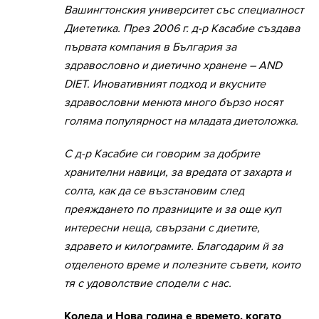
Вашингтонския университет със специалност
Диететика. През 2006 г. д-р Касабие създава
първата компания в България за
здравословно и диетично хранене – AND
DIET. Иновативният подход и вкусните
здравословни менюта много бързо носят
голяма популярност на младата диетоложка.
С д-р Касабие си говорим за добрите
хранителни навици, за вредата от захарта и
солта, как да се възстановим след
преяждането по празниците и за още куп
интересни неща, свързани с диетите,
здравето и килограмите. Благодарим й за
отделеното време и полезните съвети, които
тя с удоволствие сподели с нас.
Коледа и Нова година е времето, когато