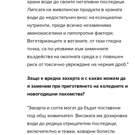
храни води до своите негативни последици.
Липсата на животински продукти в храната
води до недостатъчен внос на есенциални
нутриенти, преди всичко незаменими
аминокиселини и липотропни фактори.
Вегетарианците и веганите, от тази гледна
точка, са по-уязвими към химичните
въздейства на околната среда и с повишен
риск от токсично увреждане на черния дроб."
Защо е вредна захарта и с какво можем да
я заменим при приготвянето на коледните и
новогодишни лакомства?
"Захарта и солта могат да бъдат поставени
под общ знаменател. Високата им дозировка
води до редица отрицателни последици,
включително и тежки, коварни болести.