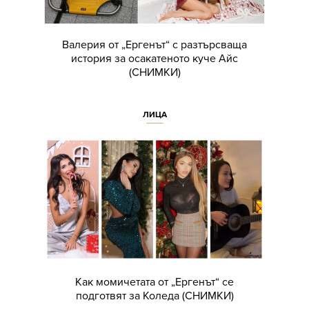
Валерия от „Ергенът“ с разтърсваща
история за осакатеното куче Айс
(СНИМКИ)
ЛИЦА
Как момичетата от „Ергенът“ се
подготвят за Коледа (СНИМКИ)