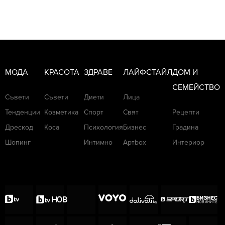
МОДА
КРАСОТА
ЗДРАВЕ
ЛАЙФСТАЙЛ
ДОМ И
СЕМЕЙСТВО
Съвети
Съвети
Диети
Лица
Тенденции
Козметика
Спорт
Свят
Рецепти
Дрескод
Коса
Психология
Бизнес
Градина
Шопинг
Интимно
Артbox
Интериор