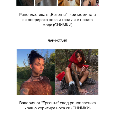
Ринопластика в „Ергенът“: кои момичета
си оперираха носа и това ли е новата
мода (СНИМКИ)
ЛАЙФСТАЙЛ
Валерия от "Ергенът" след ринопластика
- защо коригира носа си (СНИМКИ)