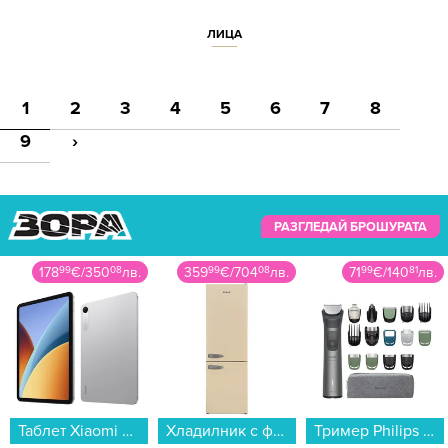
ЛИЦА
1
2
3
4
5
6
7
8
9
›
РАЗГЛЕДАЙ БРОШУРАТА
178
99
€
/
350
08
лв.
359
99
€
/
704
08
лв.
71
99
€
/
140
81
лв.
Таблет Xiaomi REDMI PAD 2 9.7 WI-FI 128/4 SILVER , 128 GB, 4 GB...
Хладилник с фризер Finlux FXCA 31320 BEE RETRO , 268 l, E , Бежов , Статична...
Тример Philips MG7961/15...