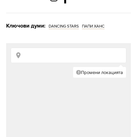
Ключови думи:
DANCING STARS
ПАПИ ХАНС
Снимка: bTV Media Group
„Аз не съм свикнал. Някак си минах между
капките без сериозна контузия“ – призна
Папи Ханс и добави, че цялото му
присъствие в "Dancing Stars" е било 100
процента откровено.