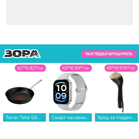
Снимка: bTV Media Group
В танцовото шоу той представи новата си
РАЗГЛЕДАЙ БРОШУРАТА
песен „От страх да ме загубиш“.
45
99
€
/
89
95
лв.
88
99
€
/
174
05
лв.
279
99
€
/
547
62
лв.
Смарт часовник Xiaomi REDMI WATCH 6 ACTIVE SILVER BHR09CXGL , 1.85...
Уред за гладене с пара Philips STH7060/80...
Хладилник с фризер Crown CBN-265W , 253 l, E , No Frost , Бял...