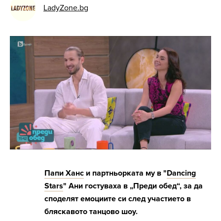
LadyZone.bg
Папи Ханс
и партньорката му в "
Dancing
Stars
" Ани гостуваха в „Преди обед“, за да
споделят емоциите си след участието в
бляскавото танцово шоу.