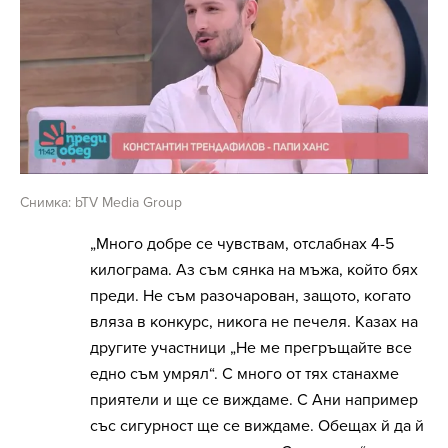
Снимка: bTV Media Group
„Много добре се чувствам, отслабнах 4-5
килограма. Аз съм сянка на мъжа, който бях
преди. Не съм разочарован, защото, когато
вляза в конкурс, никога не печеля. Казах на
другите участници „Не ме прегръщайте все
едно съм умрял“. С много от тях станахме
приятели и ще се виждаме. С Ани например
със сигурност ще се виждаме. Обещах й да й