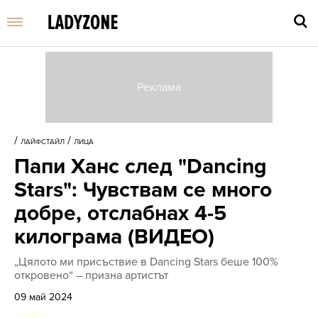
Въве
търс
/
/
ЛАЙФСТАЙЛ
ЛИЦА
дума
Папи Ханс след "Dancing
и
нати
Stars": Чувствам се много
Enter
добре, отслабнах 4-5
килограма (ВИДЕО)
„Цялото ми присъствие в Dancing Stars беше 100%
откровено“ – призна артистът
09 май 2024