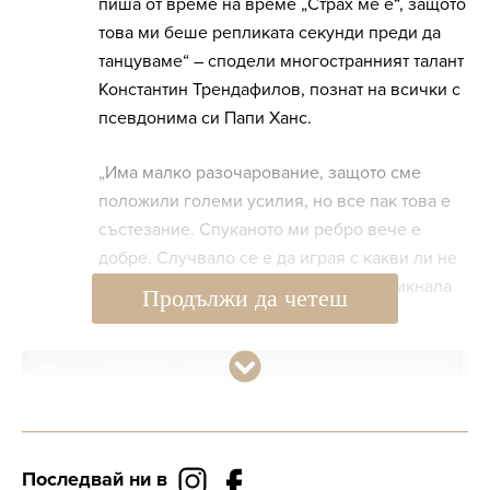
пиша от време на време „Страх ме е“, защото
това ми беше репликата секунди преди да
танцуваме“ – сподели многостранният талант
Константин Трендафилов, познат на всички с
псевдонима си Папи Ханс.
„Има малко разочарование, защото сме
положили големи усилия, но все пак това е
състезание. Спуканото ми ребро вече е
добре. Случвало се е да играя с какви ли не
травми, така че не е за първи път. Свикнала
Продължи да четеш
съм“ – добави Ани.
Последвай ни в