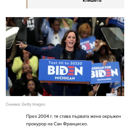
клишета
Снимка: Getty Images
През 2004 г. тя става първата жена окръжен
прокурор на Сан Франциско.