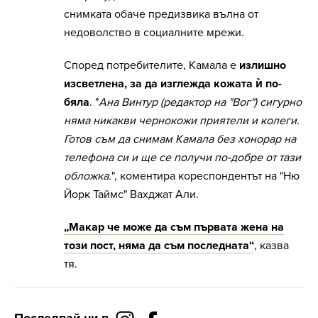
снимката обаче предизвика вълна от
недоволство в социалните мрежи.
Според потребителите, Камала е
излишно
изсветлена, за да изглежда кожата ѝ по-
бяла
. "
Ана Винтур (редактор на "Вог") сигурно
няма никакви чернокожи приятели и колеги.
Готов съм да снимам Камала без хонорар на
телефона си и ще се получи по-добре от тази
обложка.
", коментира кореспондентът на "Ню
Йорк Таймс" Вахджат Али.
„Макар че може да съм първата жена на
този пост, няма да съм последната“
, казва
тя.