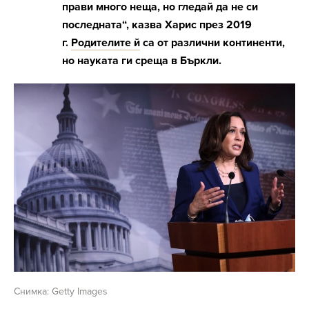
прави много неща, но гледай да не си
последната“, казва Харис през 2019
г.
Родителите й
са от различни континенти,
но науката ги среща в Бъркли.
Снимка: Getty Images