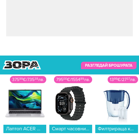
РАЗГЛЕДАЙ БРОШУРАТА
375
99
€
/
735
38
лв.
795
00
€
/
1554
89
лв.
13
99
€
/
27
37
лв.
Лаптоп ACER ASPIRE LITE 15 AL15-41P-R4NT NX.J98EX.00A , 15.60 , 16 , 512GB SSD , AMD Radeon Graphics , AMD Ryzen 3 5300U QUAD CORE , Без OS...
Смарт часовник Apple Watch Ultra 3 49mm Black/Black Ocean Band mf0j4 , 1.98...
Филтрираща кана Aquaphor ИДЕАЛ СИНЯ + 3БР ФИЛТЪР В15 (172027) , 2.8 L...