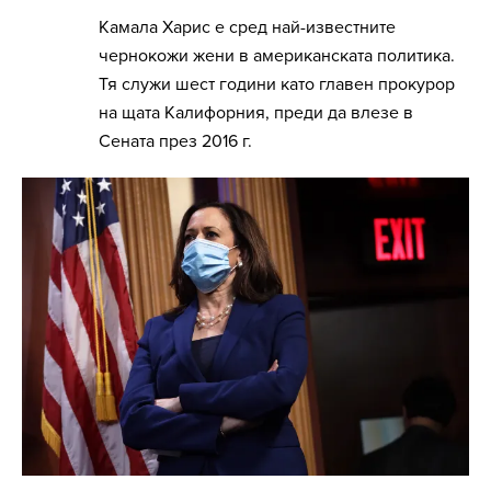
Камала Харис е сред най-известните
чернокожи жени в американската политика.
Тя служи шест години като главен прокурор
на щата Калифорния, преди да влезе в
Сената през 2016 г.