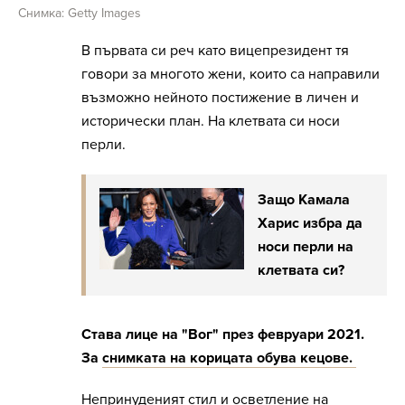
Снимка: Getty Images
В първата си реч като вицепрезидент тя
говори за многото жени, които са направили
възможно нейното постижение в личен и
исторически план. На клетвата си носи
перли.
Защо Камала
Харис избра да
носи перли на
клетвата си?
Става лице на "Вог" през февруари 2021.
За
снимката на корицата обува кецове.
Непринуденият стил и осветление на