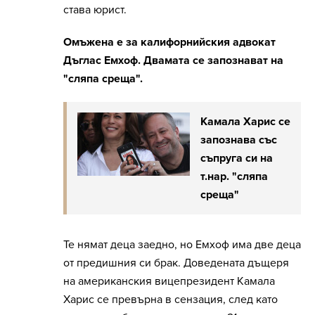
става юрист.
Омъжена е за калифорнийския адвокат
Дъглас Емхоф. Двамата се запознават на
"сляпа среща".
Камала Харис се
запознава със
съпруга си на
т.нар. "сляпа
среща"
Те нямат деца заедно, но Емхоф има две деца
от предишния си брак. Доведената дъщеря
на американския вицепрезидент Камала
Харис се превърна в сензация, след като