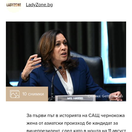
LadyZone.bg
10 снимки
Снимка: Getty Images
За първи път в историята на САЩ чернокожа
жена от азиатски произход бе кандидат за
вицепрезидент, след като в нощта на 11 август