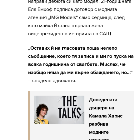
направи дебюта си като модел. 21-годишната
Ела Емхоф подписа договор с модната
агенция „IMG Models“ само седмица, след
като майка ѝ стана първата жена
вицепрезидент в историята на САЩ.
„Оставих й на гласовата поща нелепо
съобщение, което тя записа и ми го пуска на
всяка годишнина от сватбата. Мислех, че
изобщо няма да ми върне обаждането, но…“
– споделя адвокатът.
Доведената
дъщеря на
Камала Харис
разбива
модните