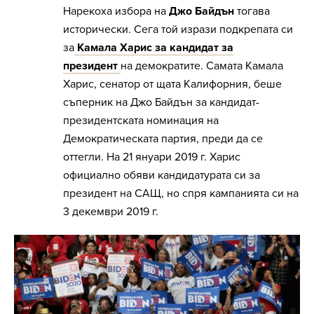
Нарекоха избора на
Джо Байдън
тогава
исторически. Сега той изрази подкрепата си
за
Камала Харис за кандидат за
президент
на демократите. Самата Камала
Харис, сенатор от щата Калифорния, беше
съперник на Джо Байдън за кандидат-
президентската номинация на
Демократическата партия, преди да се
оттегли. На 21 януари 2019 г. Харис
официално обяви кандидатурата си за
президент на САЩ, но спря кампанията си на
3 декември 2019 г.