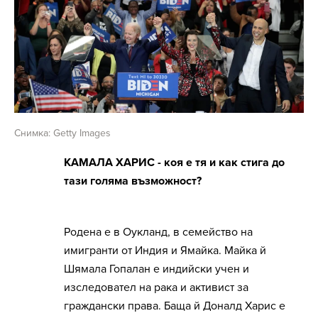
Снимка: Getty Images
КАМАЛА ХАРИС - коя е тя и как стига до
тази голяма възможност?
Родена е в Оукланд, в семейство на
имигранти от Индия и Ямайка. Майка й
Шямала Гопалан е индийски учен и
изследовател на рака и активист за
граждански права. Баща й Доналд Харис е