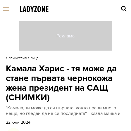
Въве
търс
/
/
ЛАЙФСТАЙЛ
ЛИЦА
дума
Камала Харис - тя може да
и
нати
стане първата чернокожа
Enter
жена президент на САЩ
(СНИМКИ)
"Камала, ти може да си първата, която прави много
неща, но гледай да не си последната“ - казва майка й
22 юли 2024