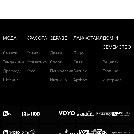
МОДА
КРАСОТА
ЗДРАВЕ
ЛАЙФСТАЙЛ
ДОМ И
СЕМЕЙСТВО
Съвети
Съвети
Диети
Лица
Тенденции
Козметика
Спорт
Свят
Рецепти
Дрескод
Коса
Психология
Бизнес
Градина
Шопинг
Интимно
Артbox
Интериор