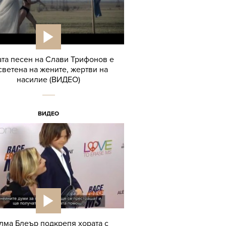
та песен на Слави Трифонов е
светена на жените, жертви на
насилие (ВИДЕО)
ВИДЕО
лма Блеър подкрепя хората с