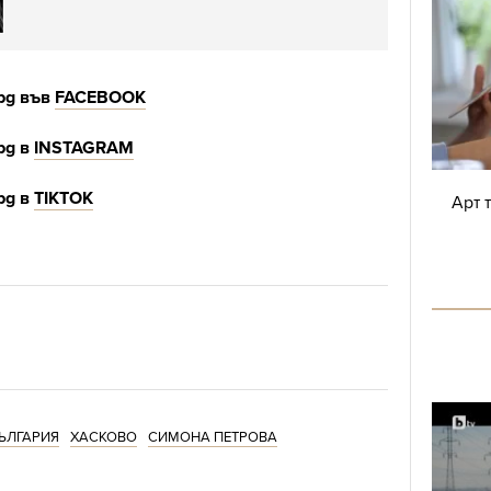
.bg
във
FACEBOOK
.bg
в
INSTAGRAM
.bg
в
Т
IKTOK
Арт 
ЪЛГАРИЯ
ХАСКОВО
СИМОНА ПЕТРОВА