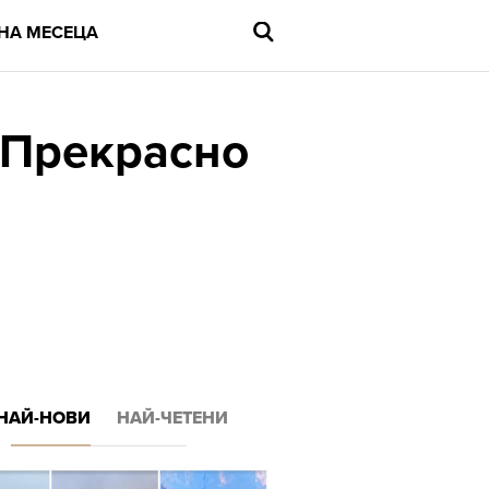
НА МЕСЕЦА
 Прекрасно
Въведете
търсената
дума
и
натиснете
Enter
НАЙ-НОВИ
НАЙ-ЧЕТЕНИ