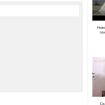
Нова
по
Се