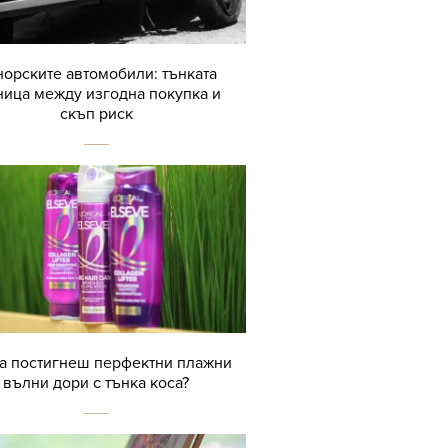
орските автомобили: тънката
ница между изгодна покупка и
скъп риск
да постигнеш перфектни плажни
вълни дори с тънка коса?