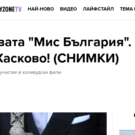
НАЙ-НОВО
ВИДЕО
ЛАЙФСТАЙЛ
ТЕМА 
вата "Мис България".
Хасково! (СНИМКИ)
 участие в холивудски филм