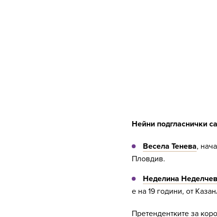
Нейни подгласнички са
Весела Тенева
, нач
Пловдив.
Неделина Неделче
е на 19 години, от Казан
Претендентките за коро