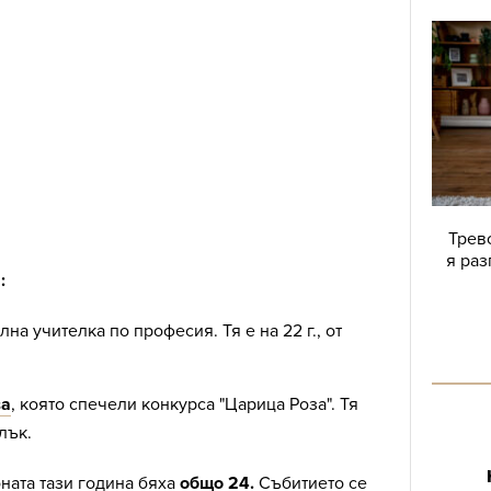
Трево
я раз
:
ална учителка по професия. Тя е на 22 г., от
ва
, която спечели конкурса "Царица Роза". Тя
лък.
ната тази година бяха
общо 24.
Събитието се