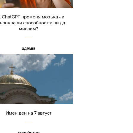
 ChatGPT променя мозъка - и
ърнява ли способността ни да
мислим?
ЗДРАВЕ
Имен ден на 7 август