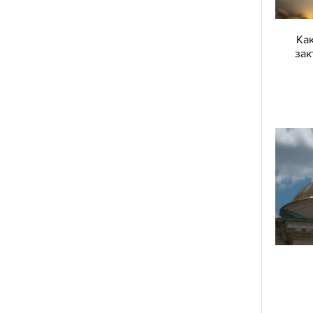
Как
зак