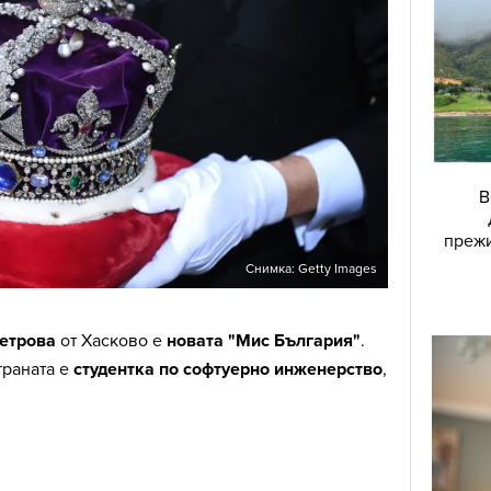
В
прежи
Снимка: Getty Images
етрова
от Хасково е
новата "Мис България"
.
траната е
студентка по софтуерно инженерство
,