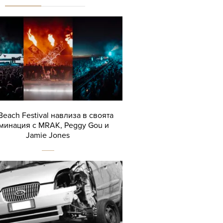
Beach Festival навлиза в своята
минация с MRAK, Peggy Gou и
Jamie Jones