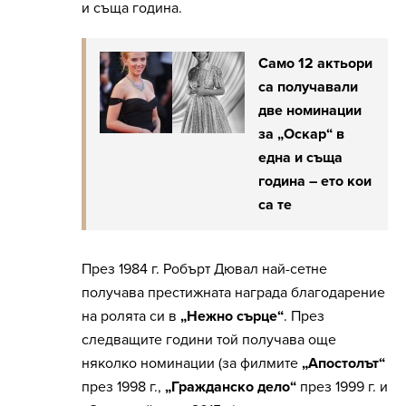
и съща година.
Само 12 актьори
са получавали
две номинации
за „Оскар“ в
една и съща
година – ето кои
са те
През 1984 г. Робърт Дювал най-сетне
получава престижната награда благодарение
на ролята си в
„Нежно сърце“
. През
следващите години той получава още
няколко номинации (за филмите
„Апостолът“
през 1998 г.,
„Гражданско дело“
през 1999 г. и