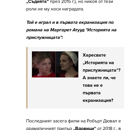
„Съдията“
през 2015 г.), но никоя от тези
роли не му носи наградата.
Той е играл и в първата екранизация по
романа на Маргарет Атууд "Историята на
прислужницата":
Харесвате
„Историята на
прислужницата“?
А знаете ли, че
това не е
първата
екранизация?
Последният засега филм на Робърт Дювал е
драматичният трилър
„Вдовици“
от 2018 г., в