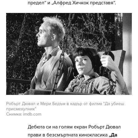
предел“ и „Алфред Хичкок представя“.
Робърт Дювал и Мери Бедъм в кадър от филма "Да убиеш
присмехулник"
Снимка: imdb.com
Дебюта си на голям екран Робърт Дювал
прави в безсмъртната кинокласика
„Да