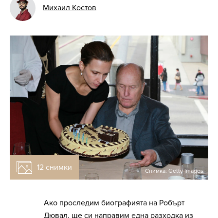
Михаил Костов
12 снимки
Снимка: Getty Images
Ако проследим биографията на Робърт
Дювал, ще си направим една разходка из