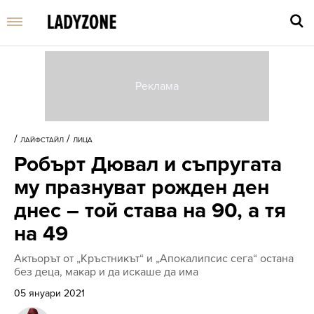
Въве
търс
/
/
ЛАЙФСТАЙЛ
ЛИЦА
дума
Робърт Дювал и съпругата
и
нати
му празнуват рожден ден
Enter
днес – той става на 90, а тя
на 49
Актьорът от „Кръстникът“ и „Апокалипсис сега“ остана
без деца, макар и да искаше да има
05 януари 2021