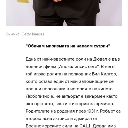
Снимка: Getty Images
“Обичам миризмата на напалм сутрин“
Една от най-известните роли на Дювал е във
военния филм „Апокалипсис сега“. В него
той играе ролята на полковник Бил Килгор,
който остава един от най-запомнящите се
военни персонажи в историята на киното.
Любопитно е, че актьорът е закърмен както
актьорството, така и с истории за армията.
Родителите на родения през 1931 г. Робърт са
второкласна актриса и адмирал от
Военноморските сили на САЩ. Дювал има