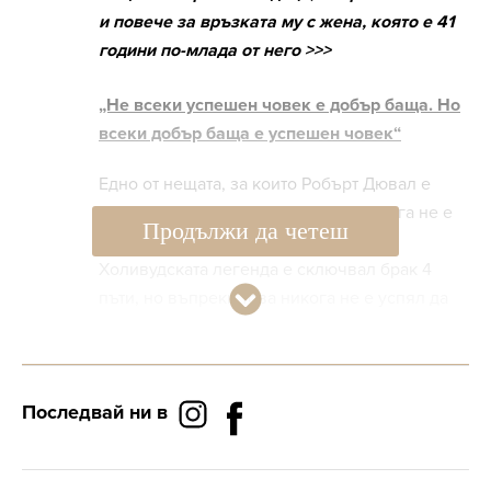
и повече за връзката му с жена, която е 41
години по-млада от него >>>
„Не всеки успешен човек е добър баща. Но
всеки добър баща е успешен човек“
Едно от нещата, за които Робърт Дювал е
мечтал през целия си живот, но никога не е
Продължи да четеш
успял да постигне, е да стане баща.
Холивудската легенда е сключвал брак 4
пъти, но въпреки това никога не е успял да
остави наследници.
Последвай ни в