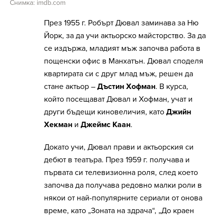
Снимка: imdb.com
През 1955 г. Робърт Дювал заминава за Ню
Йорк, за да учи актьорско майсторство. За да
се издържа, младият мъж започва работа в
пощенски офис в Манхатън. Дювал споделя
квартирата си с друг млад мъж, решен да
стане актьор –
Дъстин Хофман
. В курса,
който посещават Дювал и Хофман, учат и
други бъдещи киновеличия, като
Джийн
Хекман
и
Джеймс Каан
.
Докато учи, Дювал прави и актьорския си
дебют в театъра. През 1959 г. получава и
първата си телевизионна роля, след което
започва да получава редовно малки роли в
някои от най-популярните сериали от онова
време, като „Зоната на здрача“, „До краен