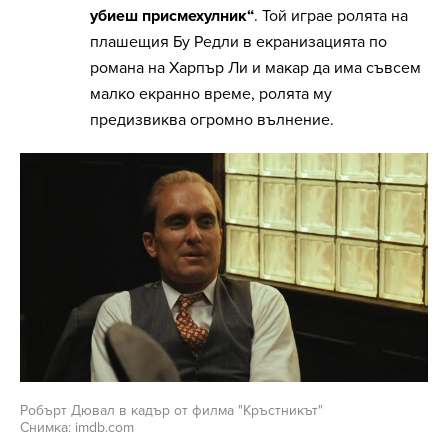
убиеш присмехулник“
. Той играе ролята на
плашещия Бу Редли в екранизацията по
романа на Харпър Ли и макар да има съвсем
малко екранно време, ролята му
предизвиква огромно вълнение.
Робърт Дювал в кадър от филма "Кръстникът"
Снимка: imdb.com