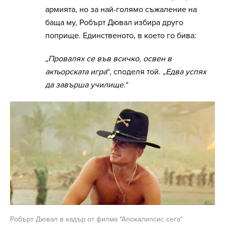
армията, но за най-голямо съжаление на
баща му, Робърт Дювал избира друго
поприще. Единственото, в което го бива:
„
Провалях се във всичко, освен в
актьорската игра
“, споделя той. „
Едва успях
да завърша училище.
“
Робърт Дювал в кадър от филма "Апокалипсис сега"