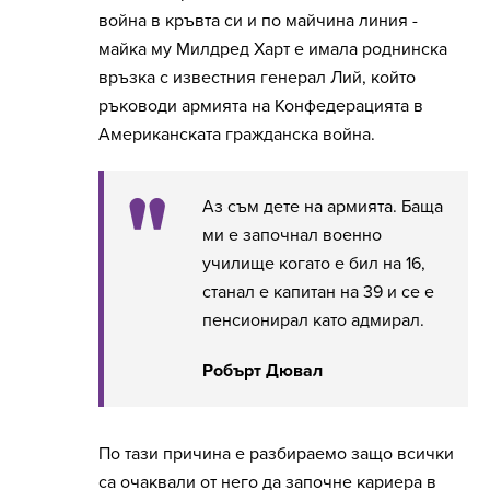
война в кръвта си и по майчина линия -
майка му Милдред Харт е имала роднинска
връзка с известния генерал Лий, който
ръководи армията на Конфедерацията в
Американската гражданска война.
Аз съм дете на армията. Баща
ми е започнал военно
училище когато е бил на 16,
станал е капитан на 39 и се е
пенсионирал като адмирал.
Робърт Дювал
По тази причина е разбираемо защо всички
са очаквали от него да започне кариера в