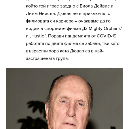
който той играе заедно с Виола Дейвис и
Лиъм Нийсън. Дювал не е приключил с
филмовата си кариера – очакваме да го
видим в спортните филми „12 Mighty Orphans“
и „Hustle“. Поради пандемията от COVID-19
работата по двата филма се забави, тъй като
възрастни хора като Дювал са в най-
застрашената група.