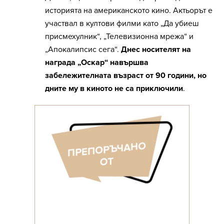
историята на американското кино. Актьорът е
участвал в култови филми като „Да убиеш
присмехулник“, „Телевизионна мрежа“ и
„Апокалипсис сега“.
Днес носителят на
награда „Оскар“ навършва
забележителната възраст от 90 години, но
дните му в киното не са приключили
.