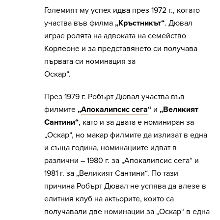
Големият му успех идва през 1972 г., когато
участва във филма
„Кръстникът“
. Дювал
играе ролята на адвоката на семейство
Корлеоне и за представянето си получава
първата си номинация за
Оскар“.
През 1979 г. Робърт Дювал участва във
филмите
„
Апокалипсис сега
“
и
„Великият
Сантини“
, като и за двата е номиниран за
„Оскар“, но макар филмите да излизат в една
и съща година, номинациите идват в
различни – 1980 г. за „Апокалипсис сега“ и
1981 г. за „Великият Сантини“. По тази
причина Робърт Дювал не успява да влезе в
елитния клуб на актьорите, които са
получавали две номинации за „Оскар“ в една