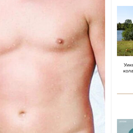
Уике
кола