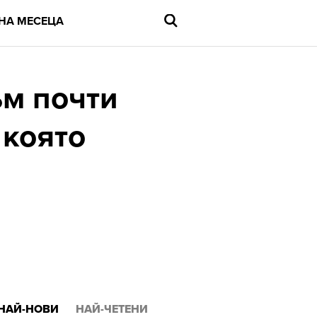
НА МЕСЕЦА
ъм почти
 която
Въведете
търсената
дума
и
натиснете
Enter
НАЙ-НОВИ
НАЙ-ЧЕТЕНИ