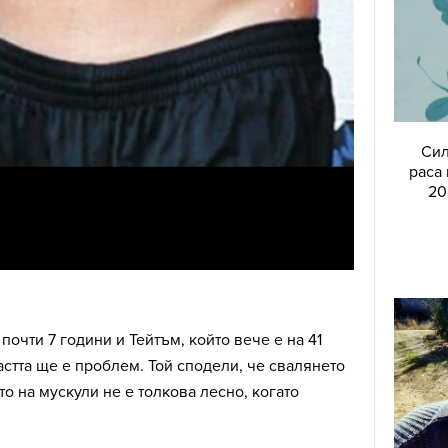
Сил
раса
20
почти 7 години и Тейтъм, който вече е на 41
астта ще е проблем. Той сподели, че свалянето
то на мускули не е толкова лесно, когато