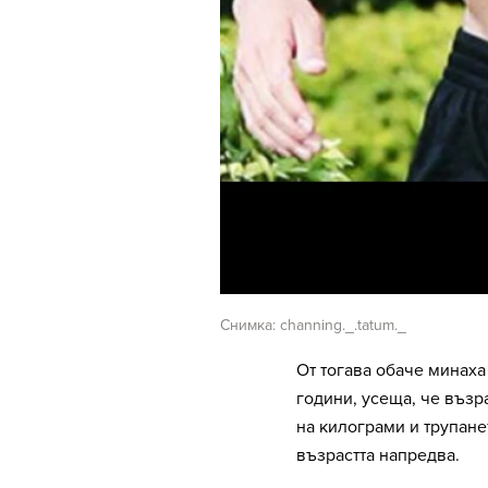
Снимка: channing._.tatum._
От тогава обаче минаха 
години, усеща, че възр
на килограми и трупане
възрастта напредва.