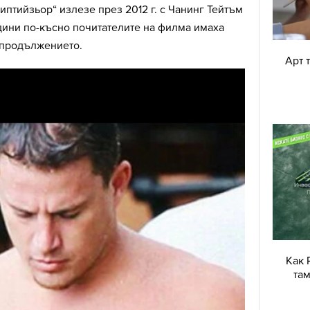
птийзьор“ излезе през 2012 г. с Чанинг Тейтъм
одини по-късно почитателите на филма имаха
 продължението.
Арт 
Как 
там