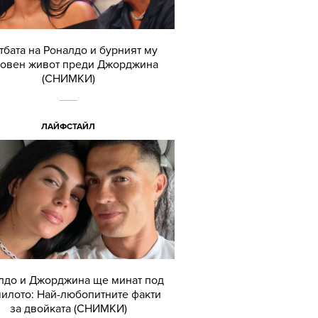
тбата на Роналдо и бурният му
овен живот преди Джорджина
(СНИМКИ)
ЛАЙФСТАЙЛ
лдо и Джорджина ще минат под
илото: Най-любопитните факти
за двойката (СНИМКИ)