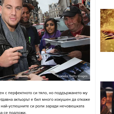
Снимка: Getty Images
ен с перфектното си тяло, но поддържането му
отдавна актьорът е бил много изкушен да откаже
т най-успешните си роли заради нечовешката
да се подложи.