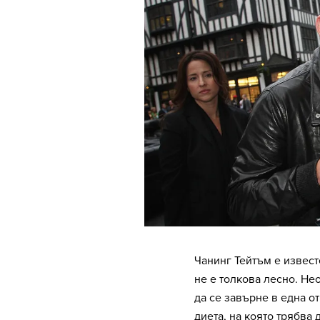
Чанинг Тейтъм е извест
не е толкова лесно. Не
да се завърне в една о
диета, на която трябва 