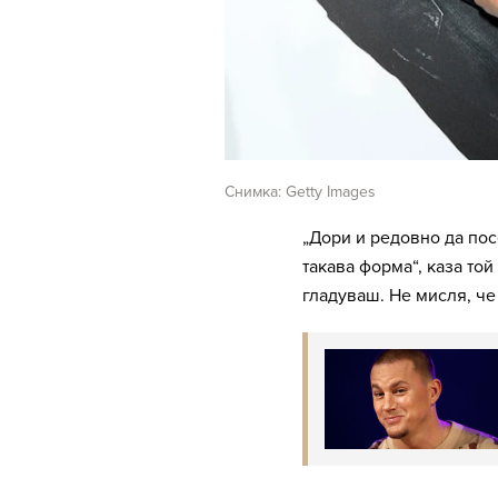
Снимка: Getty Images
„Дори и редовно да по
такава форма“, каза то
гладуваш. Не мисля, че