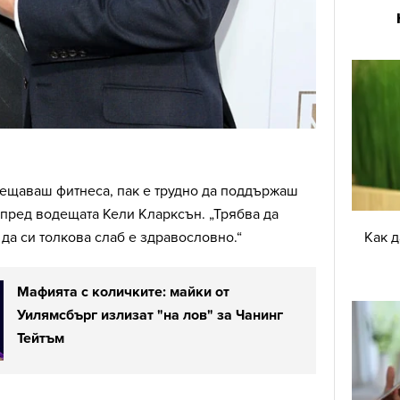
сещаваш фитнеса, пак е трудно да поддържаш
й пред водещата Кели Кларксън. „Трябва да
Как 
 да си толкова слаб е здравословно.“
Мафията с количките: майки от
Уилямсбърг излизат "на лов" за Чанинг
Тейтъм