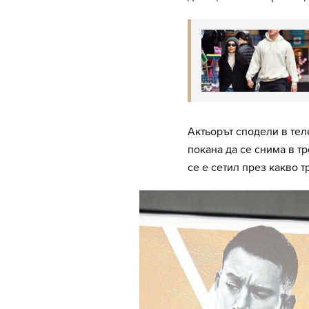
Актьорът сподели в тел
покана да се снима в тр
се е сетил през какво т