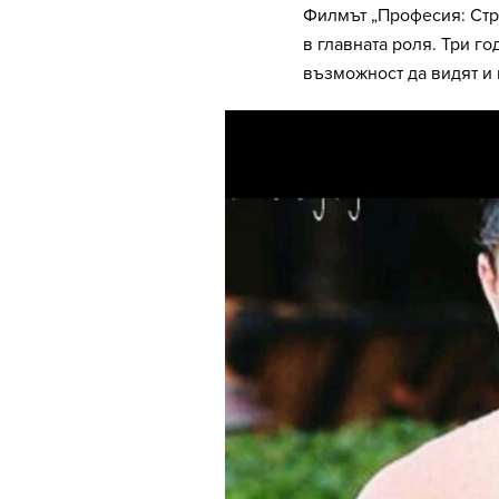
Филмът „Професия: Стри
в главната роля. Три г
възможност да видят и