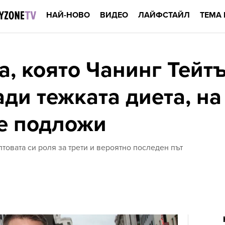
НАЙ-НОВО
ВИДЕО
ЛАЙФСТАЙЛ
ТЕМА 
а, която Чанинг Тейт
ади тежката диета, на
се подложи
лтовата си роля за трети и вероятно последен път