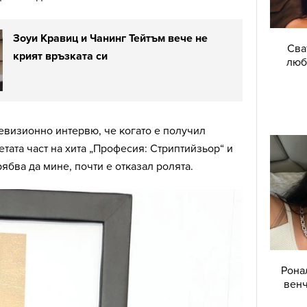
Зоуи Кравиц и Чанинг Тейтъм вече не
Сва
крият връзката си
люб
евизионно интервю, че когато е получил
етата част на хита „Професия: Стриптийзьор“ и
рябва да мине, почти е отказал ролята.
Рона
венч