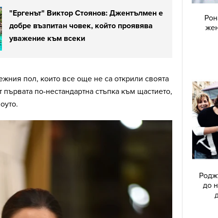
"Ергенът" Виктор Стоянов: Джентълмен е
Рон
добре възпитан човек, който проявява
жен
уважение към всеки
ежния пол, които все още не са открили своята
 първата по-нестандартна стъпка към щастието,
оуто.
Родж
до н