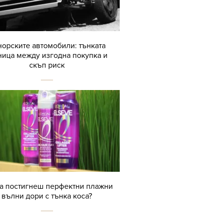
орските автомобили: тънката
ница между изгодна покупка и
скъп риск
да постигнеш перфектни плажни
вълни дори с тънка коса?