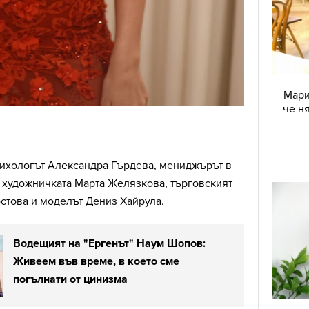
Мари
че н
психологът Александра Гърдева, мениджърът в
 художничката Марта Желязкова, търговският
стова и моделът Дениз Хайрула.
Водещият на "Ергенът" Наум Шопов:
Живеем във време, в което сме
погълнати от цинизма