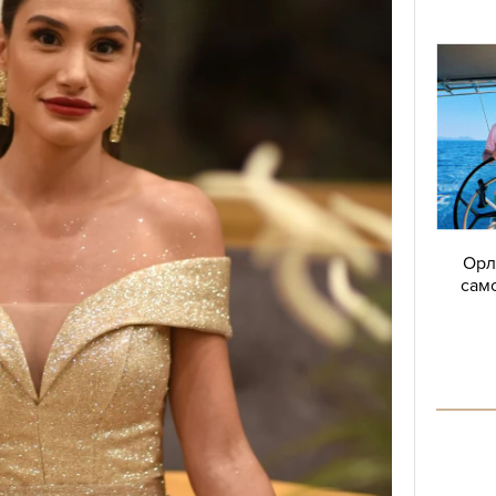
Орл
само