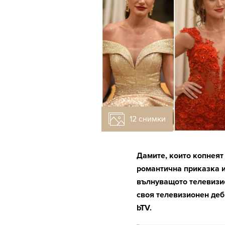
12 снимки
Дамите, които копнеят
романтична приказка и
вълнуващото телевизио
своя телевизионен деб
bTV.