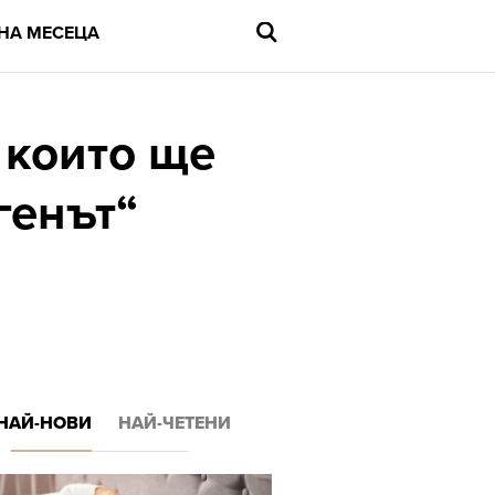
НА МЕСЕЦА
 които ще
генът“
Въведете
търсената
дума
и
натиснете
Enter
НАЙ-НОВИ
НАЙ-ЧЕТЕНИ