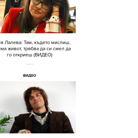
я Лалева: Там, където мислиш,
яма живот, трябва да си смел да
го откриеш (ВИДЕО)
ВИДЕО