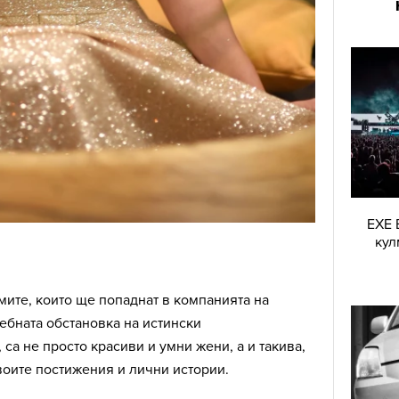
EXE 
кул
мите, които ще попаднат в компанията на
ебната обстановка на истински
са не просто красиви и умни жени, а и такива,
воите постижения и лични истории.