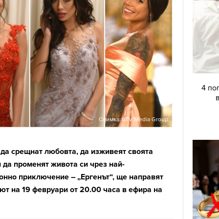
4 по
Снимка: bTV Media Group
 да срещнат любовта, да изживеят своята
 да променят живота си чрез най-
нно приключение – „Ергенът“, ще направят
ют на 19 февруари от 20.00 часа в ефира на