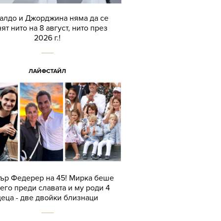
алдо и Джорджина няма да се
ят нито на 8 август, нито през
2026 г.!
ЛАЙФСТАЙЛ
ър Федерер на 45! Мирка беше
его преди славата и му роди 4
деца - две двойки близнаци