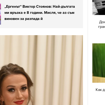
„Ергенът“ Виктор Стоянов: Най-дългата
ми връзка е 8 години. Мисля, че аз съм
виновен за разпада й
Дон
гра
Как 