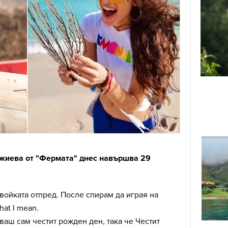
жиева от "Фермата" днес навършва 29
войката отпред. После спирам да играя на
hat I mean.
ваш сам честит рожден ден, така че Честит