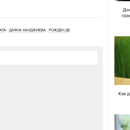
оста по-близка с пилота Петър. Двамата дори
Дон
едно, която провокира различни въпроси.
гра
АТА
ДАЯНА ХАНДЖИЕВА
РОЖДЕН ДЕ
АЯНА СЛЕД "ФЕРМАТА"?
Как 