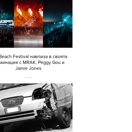
Beach Festival навлиза в своята
минация с MRAK, Peggy Gou и
Jamie Jones