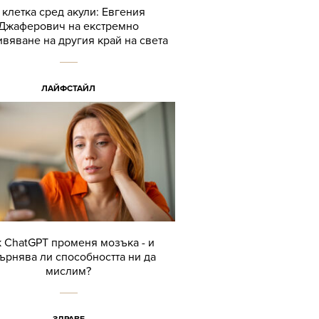
 клетка сред акули: Евгения
Джаферович на екстремно
вяване на другия край на света
ЛАЙФСТАЙЛ
 ChatGPT променя мозъка - и
ърнява ли способността ни да
мислим?