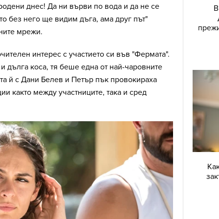
родени днес! Да ни върви по вода и да не се
В
о без него ще видим дъга, ама друг път"
прежи
лните мрежи.
ителен интерес с участието си във "Фермата".
 и дълга коса, тя беше една от най-чаровните
та й с Дани Белев и Петър пък провокираха
ии както между участниците, така и сред
Как
зак