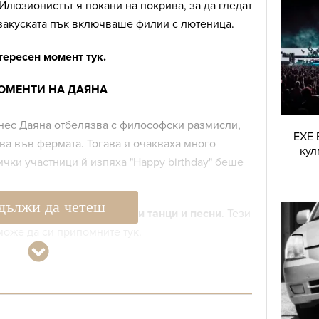
 Илюзионистът я покани на покрива, за да гледат
 закуската пък включваше филии с лютеница.
тересен момент тук.
ОМЕНТИ НА ДАЯНА
днес Даяна отбелязва с философски размисли,
EXE 
ва във фермата. Тогава я очакваха много
кул
ички участници й изпяха "Happy birthday" беше
дължи да четеш
ше специално шоу с
фокуси танци и песни
. Тези
оже да си припомните тук.
а на някои от изненадите.
ването обаче си спомнят, че след
, Даяна промени отношението си към него. В