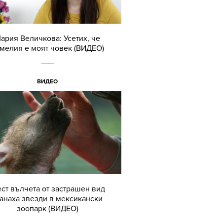
ария Величкова: Усетих, че
мелия е моят човек (ВИДЕО)
ВИДЕО
ст вълчета от застрашен вид
танаха звезди в мексикански
зоопарк (ВИДЕО)