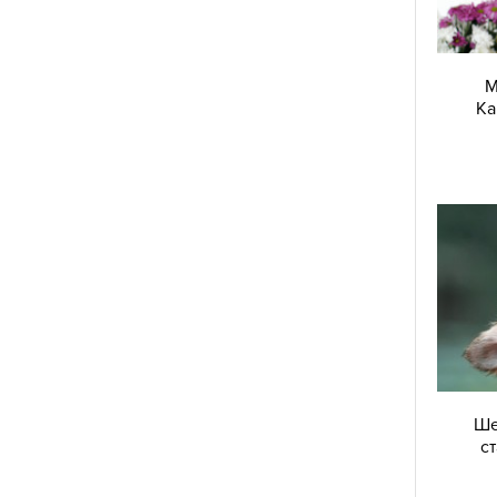
М
Ка
Ше
с