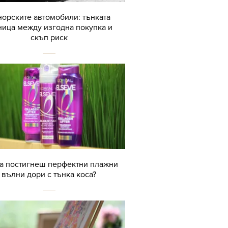
орските автомобили: тънката
ница между изгодна покупка и
скъп риск
да постигнеш перфектни плажни
вълни дори с тънка коса?