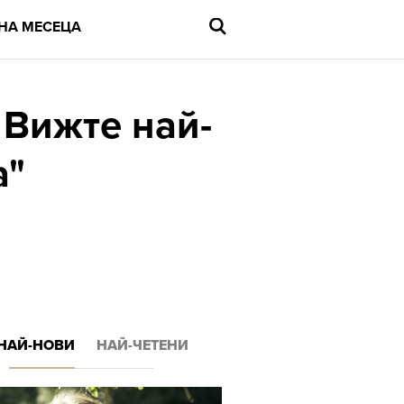
НА МЕСЕЦА
 Вижте най-
а"
Въведете
търсената
дума
и
натиснете
Enter
НАЙ-НОВИ
НАЙ-ЧЕТЕНИ