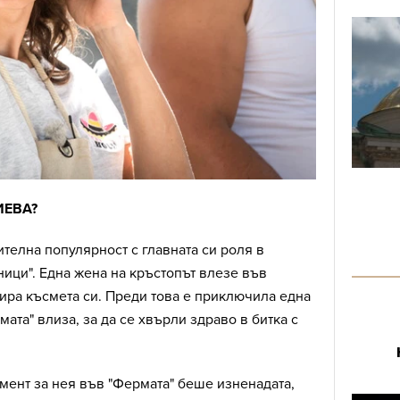
ИЕВА?
телна популярност с главната си роля в
ици". Една жена на кръстопът влезе във
кира късмета си. Преди това е приключила една
ата" влиза, за да се хвърли здраво в битка с
ент за нея във "Фермата" беше изненадата,