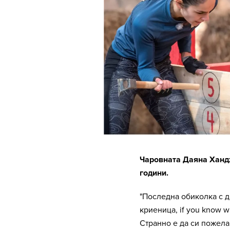
Чаровната Даяна Ханд
години.
"Последна обиколка с д
криеница, if you know w
Странно е да си пожела