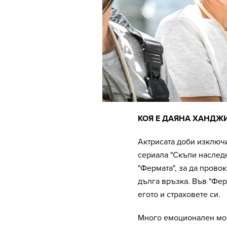
КОЯ Е ДАЯНА ХАНДЖ
Актрисата доби изключи
сериала "Скъпи наследн
"Фермата", за да прово
дълга връзка. Във "Ферм
егото и страховете си.
Много емоционален мом