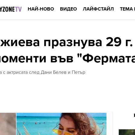
НАЙ-НОВО
ВИДЕО
ЛАЙФСТАЙЛ
ТЕМА 
жиева празнува 29 г.
моменти във "Фермат
 с актрисата след Дани Белев и Петър