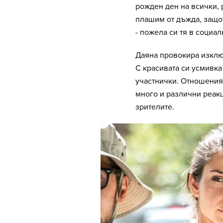
рожден ден на всички, 
плашим от дъжда, защот
- пожела си тя в социа
Даяна провокира изключ
С красивата си усмивка
участнички. Отношения
много и различни реакц
зрителите.