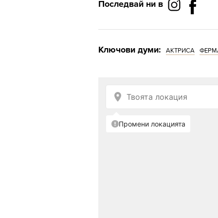
Последвай ни в
един момент тя стана д
прекараха една нощ за
Ключови думи:
АКТРИСА
ФЕРМ
КАКВО СЕ СЛУЧИ С Д