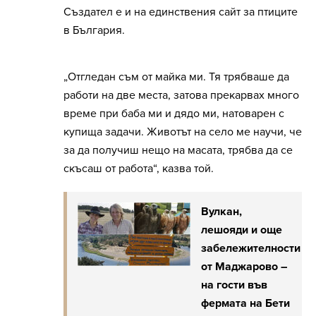
Създател е и на единствения сайт за птиците
в България.
„Отгледан съм от майка ми. Тя трябваше да
работи на две места, затова прекарвах много
време при баба ми и дядо ми, натоварен с
купища задачи. Животът на село ме научи, че
за да получиш нещо на масата, трябва да се
скъсаш от работа“, казва той.
Вулкан,
лешояди и още
забележителности
от Маджарово –
на гости във
фермата на Бети