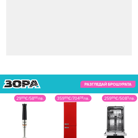
РАЗГЛЕДАЙ БРОШУРАТА
29
99
€
/
58
66
лв.
359
99
€
/
704
08
лв.
259
99
€
/
508
5
лв.