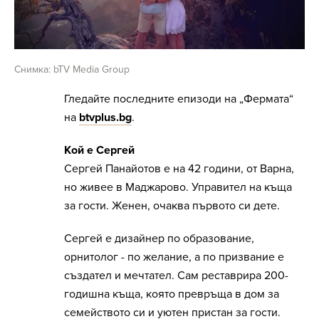
Снимка: bTV Media Group
Гледайте последните епизоди на „Фермата“
на
btvplus.bg
.
Кой е Сергей
Сергей Панайотов е на 42 години, от Варна,
но живее в Маджарово. Управител на къща
за гости. Женен, очаква първото си дете.
Сергей е дизайнер по образование,
орнитолог - по желание, а по призвание е
създател и мечтател. Сам реставрира 200-
годишна къща, която превръща в дом за
семейството си и уютен пристан за гости.