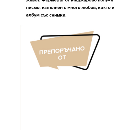
живот. Фермерът от Маджарово получи
писмо, изпълнен с много любов, както и
албум със снимки.