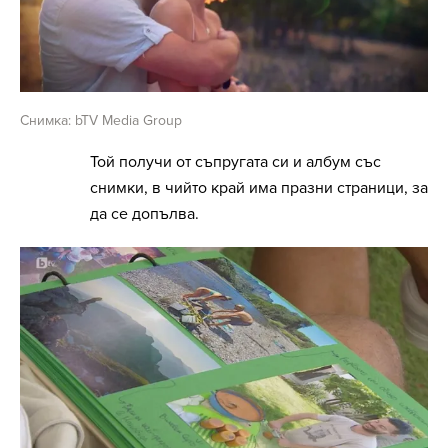
Снимка: bTV Media Group
Той получи от съпругата си и албум със
снимки, в чийто край има празни страници, за
да се допълва.