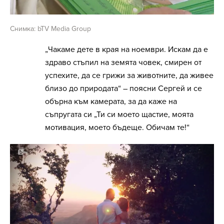
Снимка: bTV Media Group
„Чакаме дете в края на ноември. Искам да е
здраво стъпил на земята човек, смирен от
успехите, да се грижи за животните, да живее
близо до природата“ – поясни Сергей и се
обърна към камерата, за да каже на
съпругата си „Ти си моето щастие, моята
мотивация, моето бъдеще. Обичам те!“