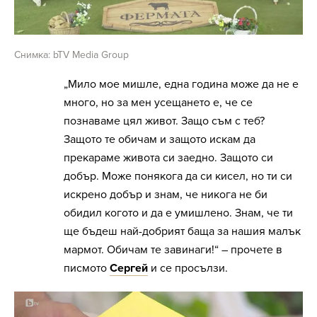
Снимка: bTV Media Group
„Мило мое мишле, една година може да не е
много, но за мен усещането е, че се
познаваме цял живот. Защо съм с теб?
Защото те обичам и защото искам да
прекараме живота си заедно. Защото си
добър. Може понякога да си кисел, но ти си
искрено добър и знам, че никога не би
обидил когото и да е умишлено. Знам, че ти
ще бъдеш най-добрият баща за нашия малък
мармот. Обичам те завинаги!“ – прочете в
писмото
Сергей
и се просълзи.