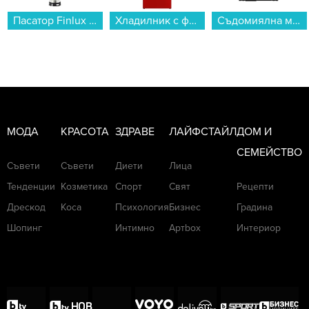
Пасатор Finlux FHB-2707LP , 1200 W...
Хладилник с фризер Finlux FXCA 31310 REE RETRO , 268 l, E , Статична , Червен...
Съдомиялна машина за вграждане Crown DWC4522BI , 10 комплекта, 45 Ш, мм, E...
МОДА
КРАСОТА
ЗДРАВЕ
ЛАЙФСТАЙЛ
ДОМ И
СЕМЕЙСТВО
Съвети
Съвети
Диети
Лица
Тенденции
Козметика
Спорт
Свят
Рецепти
Дрескод
Коса
Психология
Бизнес
Градина
Шопинг
Интимно
Артbox
Интериор