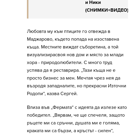
и Ники
(СНИМКИ+ВИДЕО)
Любовта му към птиците го отвежда в
Маджарово, където попада на изоставена
къща. Местните виждат съборетина, а той
визуализирасвоя нов дом и място за млади
хора - природолюбители. С много труд
успява да я реставрира. „Тази къща не е
просто бизнес за мен. Мечтая чрез нея да
възродя западналите, но прекрасни Източни
Родопи“, казва Сергей.
Влиза във „Фермата“ с идеята да излезе като
победител. „Вярвам, че ще спечеля, защото
ръцете ми са сръчни, душата ми е голяма,
краката ми са бързи, а кръстът - силен“,