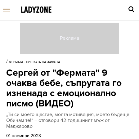
Въве
търс
/
ФЕРМАТА - НИШКАТА НА ЖИВОТА
дума
Сергей от "Фермата" 9
и
нати
очаква бебе, съпругата го
Enter
изненада с емоционално
писмо (ВИДЕО)
„Ти си моето щастие, моята мотивация, моето бъдеще.
Обичам те!“ – отговори 42-годишният мъж от
Маджарово
01 ноември 2023