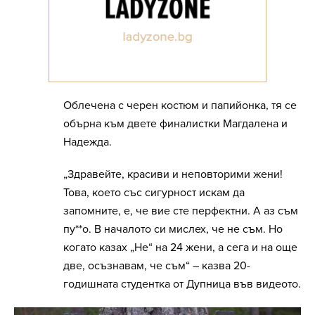
Облечена с черен костюм и папийонка, тя се
обърна към двете финалистки Магдалена и
Надежда.
„Здравейте, красиви и неповторими жени!
Това, което със сигурност искам да
запомните, е, че вие сте перфектни. А аз съм
пу**о. В началото си мислех, че не съм. Но
когато казах „Не“ на 24 жени, а сега и на още
две, осъзнавам, че съм“ – казва 20-
годишната студентка от Дупница във видеото.