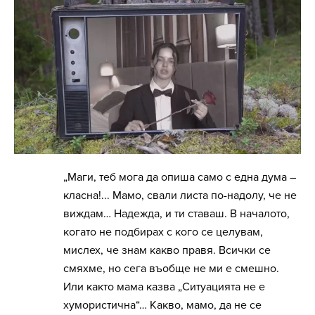
„Маги, теб мога да опиша само с една дума –
класна!... Мамо, свали листа по-надолу, че не
виждам… Надежда, и ти ставаш. В началото,
когато не подбирах с кого се целувам,
мислех, че знам какво правя. Всички се
смяхме, но сега въобще не ми е смешно.
Или както мама казва „Ситуацията не е
хумористична“… Какво, мамо, да не се