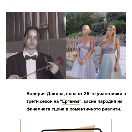
Валерия Дакова, една от 26-те участнички в
трети сезон на "
Ергенът
", засне пародия на
финалната сцена в романтичното риалити.