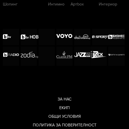
Шопинг
Интимно
Артbox
Интериор
първото нещо, което ме накара да се
почувствам по-добре от дни“ – написа
потребителка на Инстаграм.
„Другарите от войната само може да се
радват, че избра майка си“ – написа друга,
визирайки коментара на Алек, за който
можете да прочетете тук:
Ергенът Алек:
Чувствам Маги и
ЗА НАС
Надежда като
ЕКИП
другари от
войната
ОБЩИ УСЛОВИЯ
(ВИДЕО)
ПОЛИТИКА ЗА ПОВЕРИТЕЛНОСТ