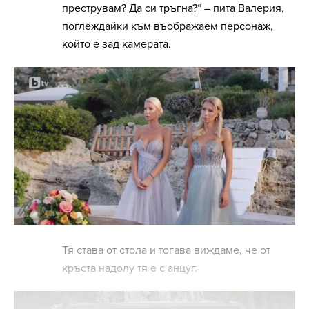
преструвам? Да си тръгна?“ – пита Валерия,
поглеждайки към въображаем персонаж,
който е зад камерата.
Тя става от стола и тогава виждаме, че от
кръста надолу тя е с анцуг.