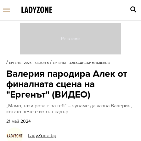
Въве
търс
/
/
ЕРГЕНЪТ 2026 – СЕЗОН 5
ЕРГЕНЪТ - АЛЕКСАНДЪР МЛАДЕНОВ
дума
Валерия пародира Алек от
и
нати
финалната сцена на
Enter
"Ергенът" (ВИДЕО)
„Мамо, тази роза е за теб“ – чуваме да казва Валерия,
когато вече е извън кадър
21 май 2024
LadyZone.bg