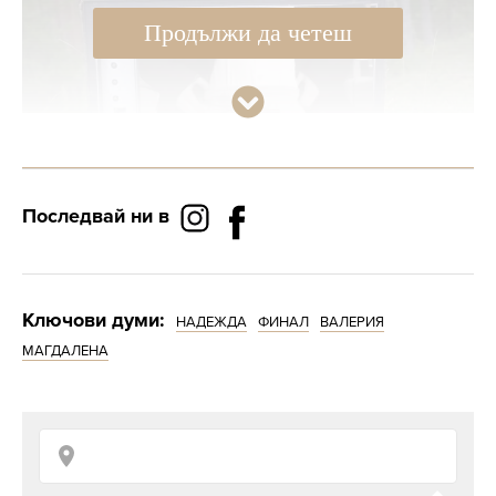
Продължи да четеш
Последвай ни в
Снимка: Instagram.com/valeriyadakova
„Мамо, тази роза е за теб“ – чуваме да казва
Ключови думи:
НАДЕЖДА
ФИНАЛ
ВАЛЕРИЯ
Валерия, когато вече е извън кадър.
МАГДАЛЕНА