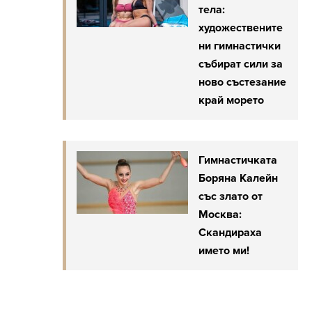
тела:
художествените
ни гимнастички
събират сили за
ново състезание
край морето
Гимнастичката
Боряна Калейн
със злато от
Москва:
Скандираха
името ми!