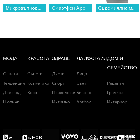
Микровълнова фурна Samsung MS23K3513AK/OL , 23 Литри, 800 W...
Смартфон Apple iPhone 17 256GB White mg6k4 , 256 GB, 8 GB...
Съдомиялна машина Hotpoint-Ariston HSFO 3T235 WC X , 10 комплекта, D...
МОДА
КРАСОТА
ЗДРАВЕ
ЛАЙФСТАЙЛ
ДОМ И
СЕМЕЙСТВО
Съвети
Съвети
Диети
Лица
Тенденции
Козметика
Спорт
Свят
Рецепти
Дрескод
Коса
Психология
Бизнес
Градина
Шопинг
Интимно
Артbox
Интериор