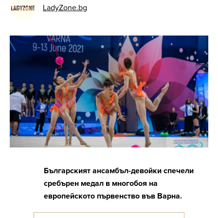
LadyZone.bg
Българският ансамбъл-девойки спечели
сребърен медал в многобоя на
европейското първенство във Варна.