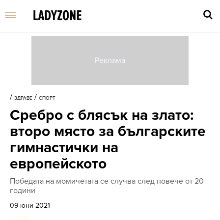
Въве
търс
/
/
ЗДРАВЕ
СПОРТ
дума
Сребро с блясък на злато:
и
нати
второ място за българските
Enter
гимнастички на
европейското
Победата на момичетата се случва след повече от 20
години
09 юни 2021