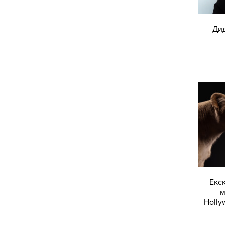
Дид
Екск
м
Holly