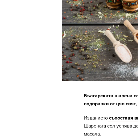
Българската шарена со
подправки от цял свят, 
Изданието
съпоставя в
Шарената сол успява да
масала.