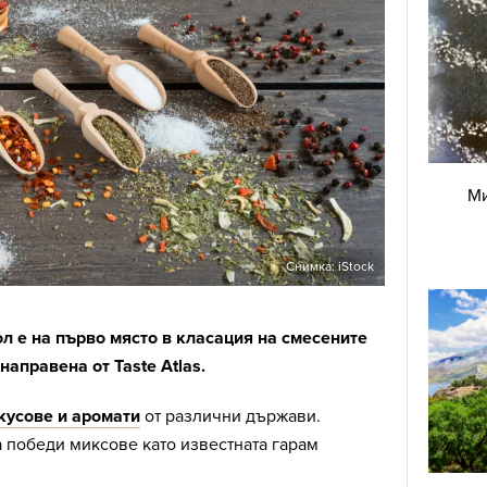
Ми
Снимка: iStock
л е на първо място в класация на смесените
направена от Taste Atlas.
кусове и аромати
от различни държави.
 победи миксове като известната гарам