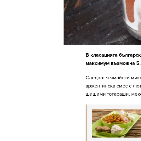
В класацията българск
максимум възможна 5
Следват я ямайски микс 
аржентинска смес с лют
шишими тогараши, мекс