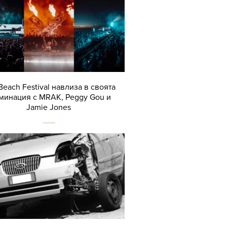
Beach Festival навлиза в своята
минация с MRAK, Peggy Gou и
Jamie Jones