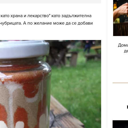
 като храна и лекарство" като задължителна
чубрицата. А по желание може да се добави
Дома
д