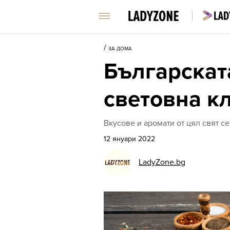
/
ЗА ДОМА
Българскат
световна к
Вкусове и аромати от цял свят се
12 януари 2022
LadyZone.bg