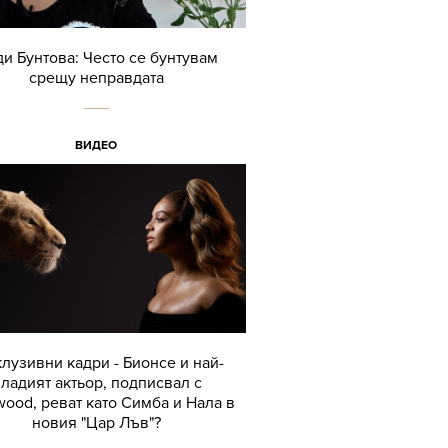
и Бунтова: Често се бунтувам
срещу неправдата
ВИДЕО
лузивни кадри - Бионсе и най-
ладият актьор, подписвал с
wood, реват като Симба и Нала в
новия "Цар Лъв"?