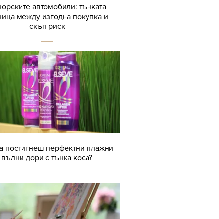
орските автомобили: тънката
ница между изгодна покупка и
скъп риск
да постигнеш перфектни плажни
вълни дори с тънка коса?