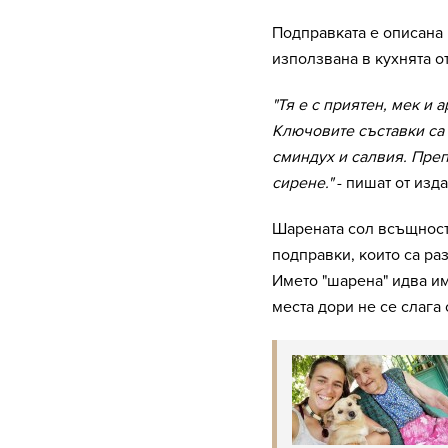
Подправката е описана 
използвана в кухнята о
"Тя е с приятен, мек и 
Ключовите съставки са 
сминдух и салвия. Преп
сирене."
- пишат от изд
Шарената сол всъщност 
подправки, които са ра
Името "шарена" идва им
места дори не се слага