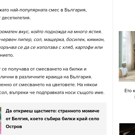
като най-популярната смес в България,
т десетилетия.
ароматен вкус, който подхожда на много ястия.
червен пипер, сол, мащерка, босилек, кимион,
оръчва се да се използва с хляб, картофи или
анието.
се получава от смесването на билки и
злични в различните краища на България.
енно от смесването на цветовете. На някои
Ето 
 сол, въпреки че подправката носи същото име.
Да откриеш щастието: странното момиче
от Белгия, което събира билки край село
Остров