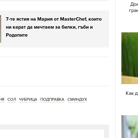
Дон
гра
7-те ястия на Мария от MasterChef, които
ни карат да мечтаем за билки, гъби и
Родопите
Как 
НЯ
СОЛ
ЧУБРИЦА
ПОДПРАВКА
СМИНДУХ