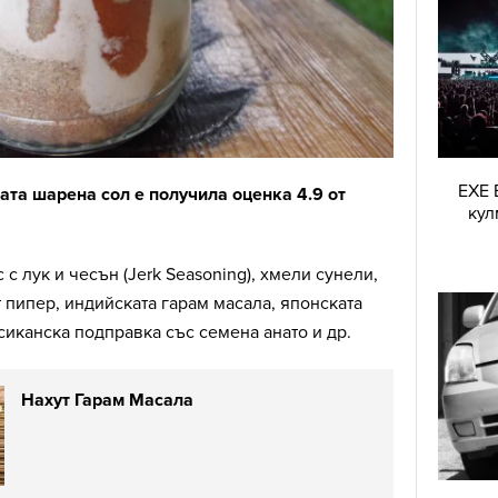
EXE 
ата шарена сол е получила оценка 4.9 от
кул
.
с лук и чесън (Jerk Seasoning), хмели сунели,
 пипер, индийската гарам масала, японската
иканска подправка със семена анато и др.
Нахут Гарам Масала