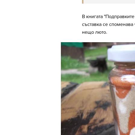
В книгата "Подправките
съставка се споменава 
нещо люто.