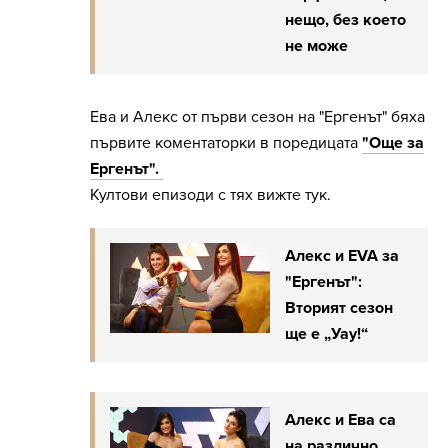
нещо, без което
не може
Ева и Алекс от първи сезон на "Ергенът" бяха
първите коментаторки в поредицата
"Още за
Ергенът".
Култови епизоди с тях вижте тук.
Алекс и EVA за
"Ергенът":
Вторият сезон
ще е „Уау!“
Алекс и Ева са
на различно