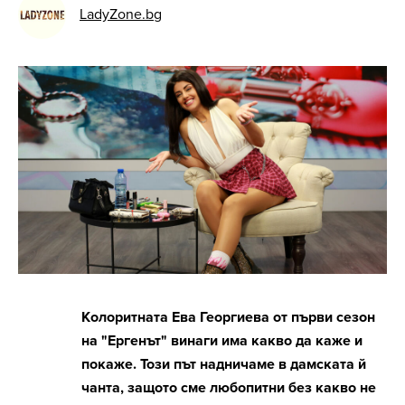
LadyZone.bg
Колоритната Ева Георгиева от първи сезон
на "Ергенът" винаги има какво да каже и
покаже. Този път надничаме в дамската й
чанта, защото сме любопитни без какво не