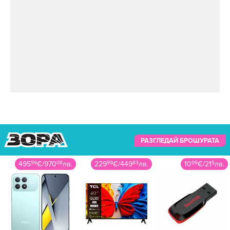
РАЗГЛЕДАЙ БРОШУРАТА
229
99
€
/
449
83
лв.
10
99
€
/
21
5
лв.
57
90
€
/
113
25
лв.