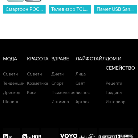
Телевизор TCL 40S5L , 100 см, 1920x1080 FULL HD , 40 inch, Android , QLED ...
Памет USB SanDisk CRUZER BLADE 32 GB SDCZ50-032G-B35...
Игра Splatoon Raiders (NSW2)...
МОДА
КРАСОТА
ЗДРАВЕ
ЛАЙФСТАЙЛ
ДОМ И
СЕМЕЙСТВО
Съвети
Съвети
Диети
Лица
Тенденции
Козметика
Спорт
Свят
Рецепти
Дрескод
Коса
Психология
Бизнес
Градина
Шопинг
Интимно
Артbox
Интериор