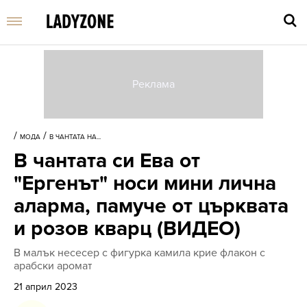
Въве
търс
/
/
МОДА
В ЧАНТАТА НА...
дума
В чантата си Ева от
и
нати
"Ергенът" носи мини лична
Enter
аларма, памуче от църквата
и розов кварц (ВИДЕО)
В малък несесер с фигурка камила крие флакон с
арабски аромат
21 април 2023