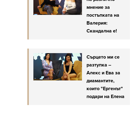
мнение за
постъпката на
Валерия:
Скандална е!
Сърцето ми се
разтупка –
Алекс и Ева за
диамантите,
които "Ергенът"
подари на Елена