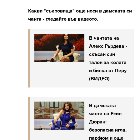
Какви "съкровища" още носи в дамската си
чанта - гледайте във видеото.
В чантата на
Алекс Гърдева -
скъсан син
талон за колата
и билка от Перу
(ВИДЕО)
В дамската
чанта на Есил
Дюран:
безопасна игла,
парфюм и още