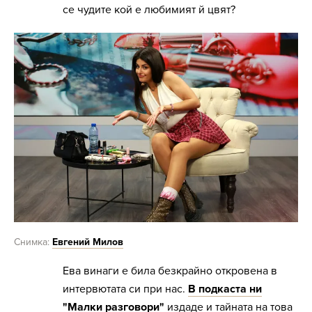
се чудите кой е любимият й цвят?
Снимка:
Евгений Милов
Ева винаги е била безкрайно откровена в
интервютата си при нас.
В подкаста ни
"Малки разговори"
издаде и тайната на това