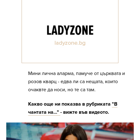
Мини лична аларма, памуче от църквата и
розов кварц - едва ли са нещата, които
очаквте да носи, но те са там.
Какво още ни показва в рубриката
"В
чантата на..."
- вижте във видеото.