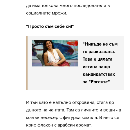
да има толкова много последователи в
социалните мрежи.
"Просто съм себе си!"
"Никъде не съм
го разказвала.
Това е цялата
истина защо
кандидатствах
за "Ергенът"
И тъй като е напълно откровена, стига до
дъното на чантата. Там са личните и вещи - в
малък несесер с фигурка камила. В него се
крие флакон с арабски аромат.