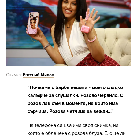
Снимка:
Евгений Милов
"Почваме с Барби нещата - моето сладко
калъфче за слушалки. Розово червило. С
розов лак съм в момента, на който има
сърчица. Розова четчица за вежди..."
На телефона си Ева има своя снимка, на
която е облечена с розова блуза. Е, още ли