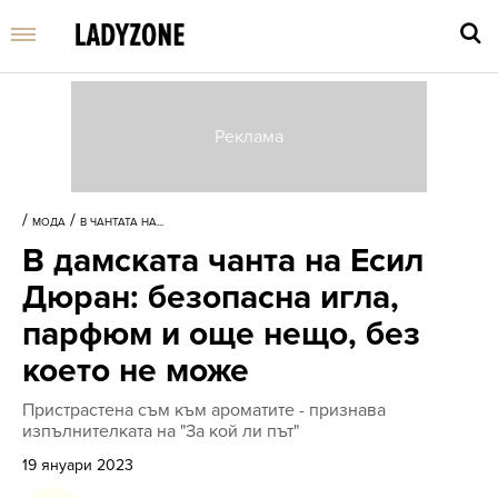
Въве
търс
/
/
МОДА
В ЧАНТАТА НА...
дума
В дамската чанта на Есил
и
нати
Дюран: безопасна игла,
Enter
парфюм и още нещо, без
което не може
Пристрастена съм към ароматите - признава
изпълнителката на "За кой ли път"
19 януари 2023