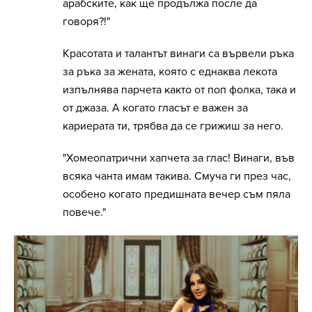
арабските, как ще продължа после да
говоря?!"
Красотата и талантът винаги са вървели ръка
за ръка за жената, която с еднаква лекота
изпълнява парчета както от поп фолка, така и
от джаза. А когато гласът е важен за
кариерата ти, трябва да се грижиш за него.
"Хомеопатрични хапчета за глас! Винаги, във
всяка чанта имам такива. Смуча ги през час,
особено когато предишната вечер съм пяла
повече."