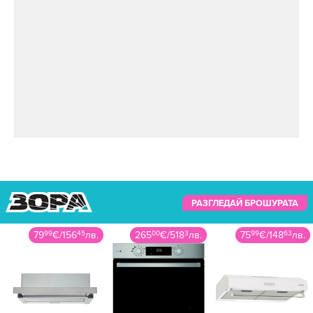
РАЗГЛЕДАЙ БРОШУРАТА
265
00
€
/
518
3
лв.
75
99
€
/
148
63
лв.
118
99
€
/
232
73
лв.