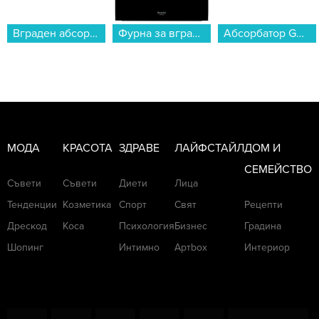
Фурна за вграждане Hotpoint-Ariston HAO 3K58HSU1 X. , 71 , Hydrolitic , Push бутони , А+...
Абсорбатор Gorenje WHU629EW/M...
Таблет Lenovo TAB ONE 128/4 ZAF00249GR , 128 GB, 4 GB...
МОДА
КРАСОТА
ЗДРАВЕ
ЛАЙФСТАЙЛ
ДОМ И
СЕМЕЙСТВО
Съвети
Съвети
Диети
Лица
Тенденции
Козметика
Спорт
Свят
Рецепти
Дрескод
Коса
Психология
Бизнес
Градина
Шопинг
Интимно
Артbox
Интериор