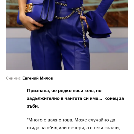
Снимка:
Евгений Милов
Признава, че рядко носи кеш, но
задължително в чантата си има... конец за
зъби.
"Много е важно това. Може случайно да
отида на обяд или вечеря, а с тези салати,