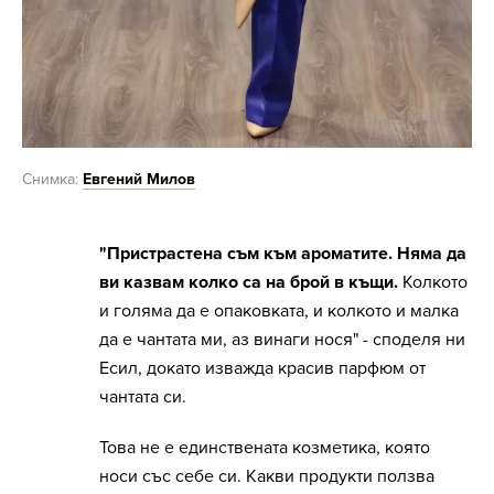
Снимка:
Евгений Милов
"Пристрастена съм към ароматите. Няма да
ви казвам колко са на брой в къщи.
Колкото
и голяма да е опаковката, и колкото и малка
да е чантата ми, аз винаги нося" - споделя ни
Есил, докато изважда красив парфюм от
чантата си.
Това не е единствената козметика, която
носи със себе си. Какви продукти ползва