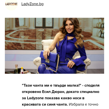
LadyZone.bg
"Тази чанта ми е твърде малка!" - споделя
откровено Есил Дюран, докато специално
за Ladyzone показва какво носи в
красивата си синя чанта.
Избрала е точно