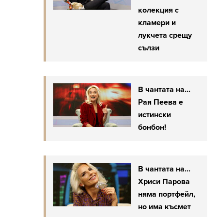
колекция с
кламери и
лукчета срещу
сълзи
В чантата на...
Рая Пеева е
истински
бонбон!
В чантата на...
Хриси Парова
няма портфейл,
но има късмет