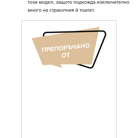
този модел, защото подхожда изключително
много на страхотния й тоалет.