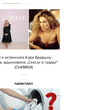
 е истинската Кари Брадшоу -
а, вдъхновила „Сексът и градът“
(СНИМКИ)
ЛАЙФСТАЙЛ