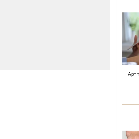
 повече от 20 години облича редица първи
е, че
Мелания е
уверена в модните си избори,
векът, който само й помага.
Тайните на Мелания Тръмп за перфектна
визия - съвсем обичайни!
Арт 
от години и няма причина да го променя. Със
, но същността на стила ѝ ще остане в същия
верена в избора си - аз просто ѝ помагам.“
а дали зад тоалетите на Мелания се крият
оито тя иска да предаде.