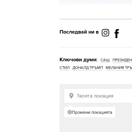
Последвай ни в
Ключови думи:
САЩ
ПРЕЗИДЕН
СТИЛ
ДОНАЛД ТРЪМП
МЕЛАНИЯ ТР
Снимка: Getty Images
Ерве Пиер, който е би