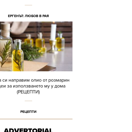
ЕРГЕНЪТ: ЛЮБОВ В РАЯ
а си направим олио от розмарин
деи за използването му у дома
(РЕЦЕПТИ)
РЕЦЕПТИ
ADVERTORIAL