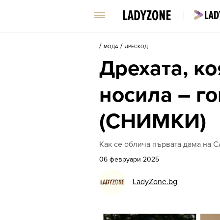
/
/
МОДА
ДРЕСКОД
Дрехата, к
носила – го
(СНИМКИ)
Как се облича първата дама на С
06 февруари 2025
LadyZone.bg