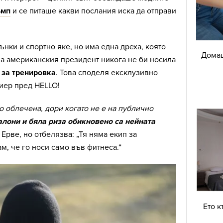
ъмп
и се питаше какви послания иска да отправи
ънки и спортно яке, но има една дреха, която
Домаш
на американския президент никога не би носила
 за тренировка
. Това споделя ексклузивно
иер пред HELLO!
о облечена, дори когато не е на публично
алони и бяла риза обикновено са нейнaта
а Ерве, но отбелязва: „Тя няма екип за
м, че го носи само във фитнеса.“
Ето к