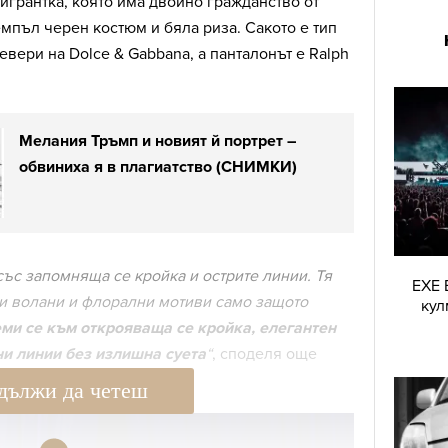
игрантка, която има двойно гражданство от
семпъл черен костюм и бяла риза. Сакото е тип
евери на Dolce & Gabbana, а панталонът е Ralph
Мелания Тръмп и новият й портрет –
обвиниха я в плагиатство (СНИМКИ)
със запомняща се кройка и острите линии. Тя
EXE 
си волани и флорални мотиви само защото
кул
еми се към открояваща се кройка, елегантен
и линии без излишна суета
“
, споделя още
дължи да четеш