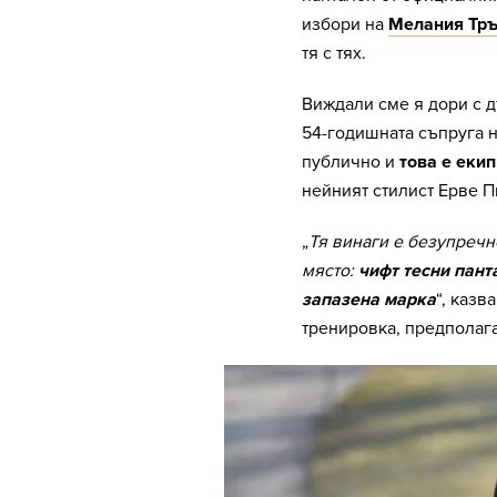
избори на
Мелания Тр
тя с тях.
Виждали сме я дори с д
54-годишната съпруга 
публично и
това е екип
нейният стилист Ерве П
„
Тя винаги е безупречн
място:
чифт тесни пант
запазена марка
“, казв
тренировка, предполага