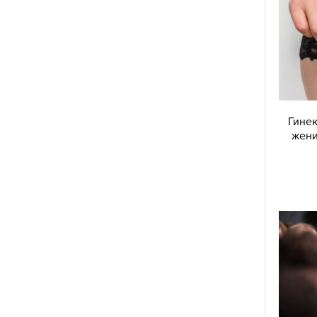
Гинек
жени
е опитва да изпрати... няма такова.
Наясно съм,