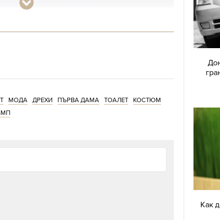
Дон
гра
Т
МОДА
ДРЕХИ
ПЪРВА ДАМА
ТОАЛЕТ
КОСТЮМ
ЪМП
Как 
вш творчески директор на модна къща