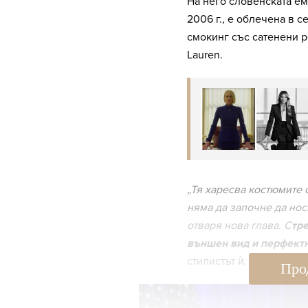
На него словенската ем
2006 г., е облечена в 
смокинг със сатенени р
Lauren.
„Тя харесва костюмите 
няма да започне да но
отваря нова глава. С
тр
външен вид и перфектн
стилистът ѝ.
Про