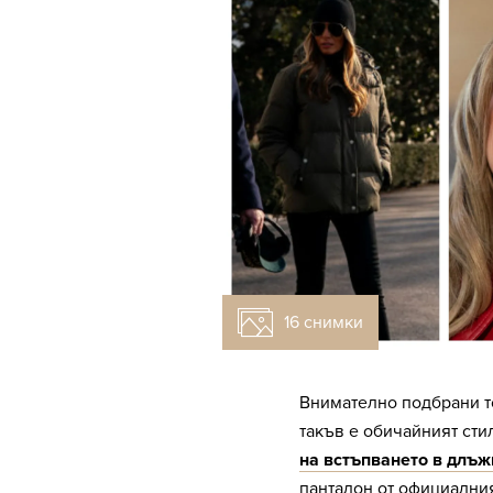
16 снимки
Внимателно подбрани то
такъв е обичайният сти
на встъпването в длъж
панталон от официални