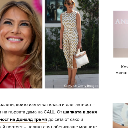
Коя
женат
Снимка: Getty Images
алети, които излъчват класа и елегантност –
л на първата дама на САЩ. От
шапката в деня
ност на Доналд Тръмп
до сета от сако и
я й портрет – целият свят обсъждаше модните