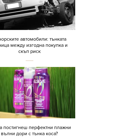
орските автомобили: тънката
ница между изгодна покупка и
скъп риск
да постигнеш перфектни плажни
вълни дори с тънка коса?