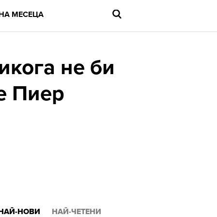
НА МЕСЕЦА
икога не би
е Пиер
Въведете
търсената
дума
и
натиснете
Enter
НАЙ-НОВИ
НАЙ-ЧЕТЕНИ