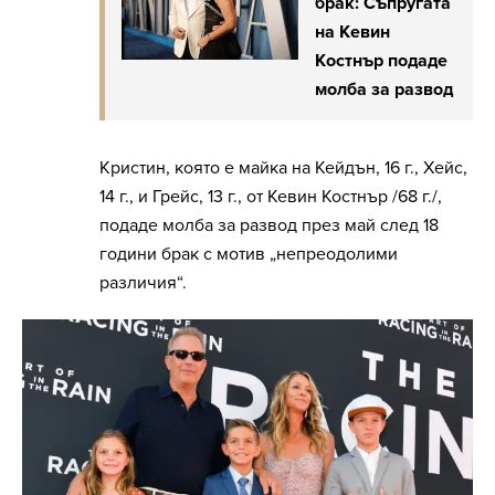
брак: Съпругата
на Кевин
Костнър подаде
молба за развод
Кристин, която е майка на Кейдън, 16 г., Хейс,
14 г., и Грейс, 13 г., от Кевин Костнър /68 г./,
подаде молба за развод през май след 18
години брак с мотив „непреодолими
различия“.