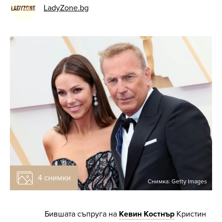
LadyZone.bg
4 снимки
Снимка: Getty Images
Бившата съпруга на
Кевин Костнър
Кристин