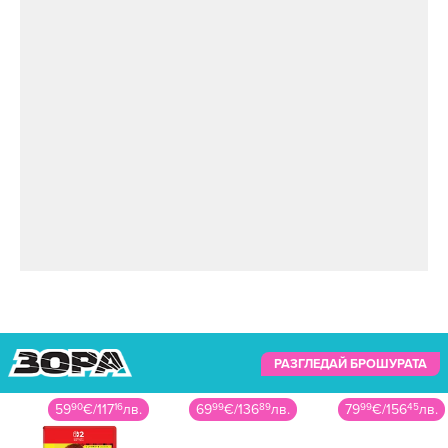
РАЗГЛЕДАЙ БРОШУРАТА
Снимка: Getty Images
Бившата съпруга на Костнър се е преместила
69
99
€
/
136
89
лв.
79
99
€
/
156
45
лв.
24
90
€
/
48
71
лв.
в миниатюрна сглобяема къщичка, до която
са сложени пет огромни контейнера с