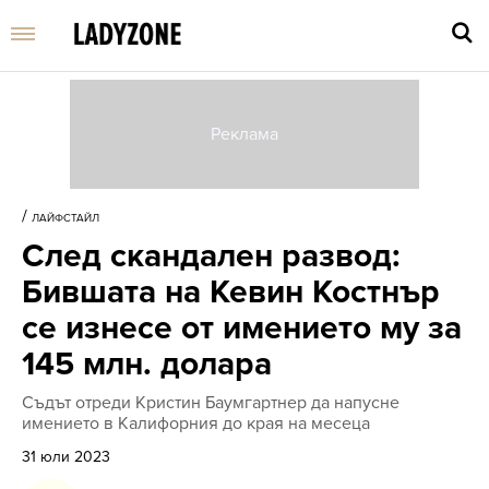
Въве
търс
/
ЛАЙФСТАЙЛ
дума
След скандален развод:
и
нати
Бившата на Кевин Костнър
Enter
се изнесе от имението му за
145 млн. долара
Съдът отреди Кристин Баумгартнер да напусне
имението в Калифорния до края на месеца
31 юли 2023