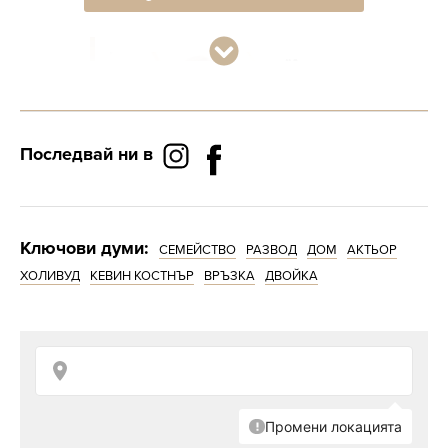
филми.
"Аз съм като
всеки друг
родител": Кевин
Костнър за
Последвай ни в
ролята на баща
на 7 деца
Ключови думи:
СЕМЕЙСТВО
РАЗВОД
ДОМ
АКТЬОР
Баумгартнер, която е съосновател на
ХОЛИВУД
КЕВИН КОСТНЪР
ВРЪЗКА
ДВОЙКА
компания за чанти, наречена „Cat Bag
Couture“, и някога е била модел, притежава
богатство, оценено на около 7 млн. долара.
След развода тя се оплака, че не получава
никакви доходи, и настоя бившият ѝ съпруг
да ѝ дава повече пари, за да може да
издържа себе си и трите ѝ деца.