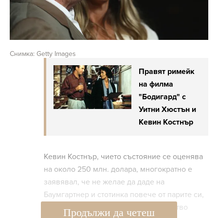
Снимка: Getty Images
Правят римейк
на филма
"Бодигард" с
Уитни Хюстън и
Кевин Костнър
Кевин Костнър, чието състояние се оценява
на около 250 млн. долара, многократно е
заявявал, че не желае да даде на
Баумгартнер и стотинка повече от парите си,
спечелени от участието му в множество
Продължи да четеш