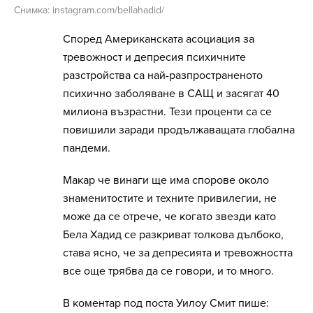
Снимка: instagram.com/bellahadid/
Според Американската асоциация за
тревожност и депресия психичните
разстройства са най-разпространеното
психично заболяване в САЩ и засягат 40
милиона възрастни. Тези проценти са се
повишили заради продължаващата глобална
пандеми.
Макар че винаги ще има спорове около
знаменитостите и техните привилегии, не
може да се отрече, че когато звезди като
Бела Хадид се разкриват толкова дълбоко,
става ясно, че за депресията и тревожността
все още трябва да се говори, и то много.
В коментар под поста Уилоу Смит пише: