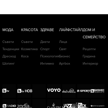
МОДА
КРАСОТА
ЗДРАВЕ
ЛАЙФСТАЙЛ
ДОМ И
СЕМЕЙСТВО
Съвети
Съвети
Диети
Лица
Тенденции
Козметика
Спорт
Свят
Рецепти
Дрескод
Коса
Психология
Бизнес
Градина
Шопинг
Интимно
Артbox
Интериор