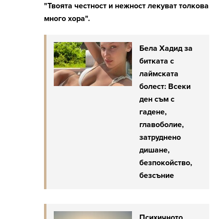
"Твоята честност и нежност лекуват толкова
много хора".
Бела Хадид за
битката с
лаймската
болест: Всеки
ден съм с
гадене,
главоболие,
затруднено
дишане,
безпокойство,
безсъние
Психичното