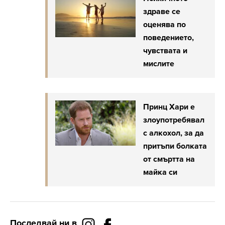
здраве се
оценява по
поведението,
чувствата и
мислите
Принц Хари е
злоупотребявал
с алкохол, за да
притъпи болката
от смъртта на
майка си
Последвай ни в