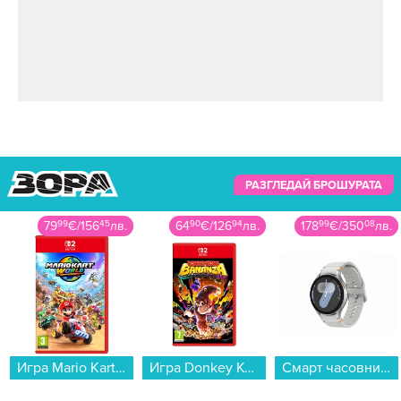
РАЗГЛЕДАЙ БРОШУРАТА
79
99
€
/
156
45
лв.
64
90
€
/
126
94
лв.
178
99
€
/
350
08
лв.
Игра Mario Kart World (NSW2)...
Игра Donkey Kong Bananza (NSW2)...
Смарт часовник Samsung GALAXY WATCH 7 44MM SILVER SM-L310NZSA , 1.47 , 2 , 32GB вградена памет...