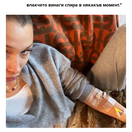
влакчето винаги спира в някакъв момент."