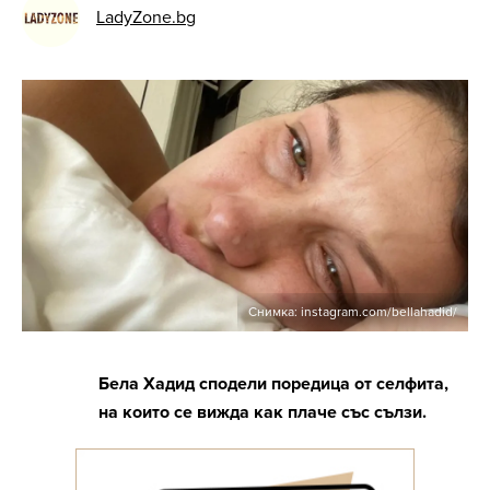
LadyZone.bg
Снимка: instagram.com/bellahadid/
Бела Хадид сподели поредица от селфита,
на които се вижда как плаче със сълзи.