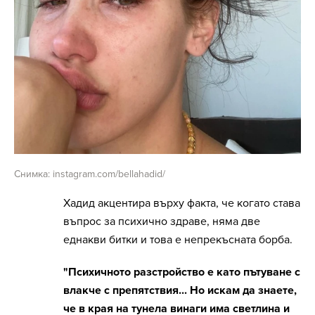
Снимка: instagram.com/bellahadid/
Хадид акцентира върху факта, че когато става
въпрос за психично здраве, няма две
еднакви битки и това е непрекъсната борба.
"Психичното разстройство е като пътуване с
влакче с препятствия... Но искам да знаете,
че в края на тунела винаги има светлина и