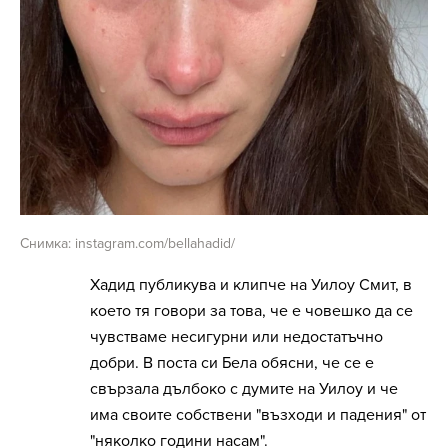
Снимка: instagram.com/bellahadid/
Хадид публикува и клипче на Уилоу Смит, в
което тя говори за това, че е човешко да се
чувстваме несигурни или недостатъчно
добри. В поста си Бела обясни, че се е
свързала дълбоко с думите на Уилоу и че
има своите собствени "възходи и падения" от
"няколко години насам".