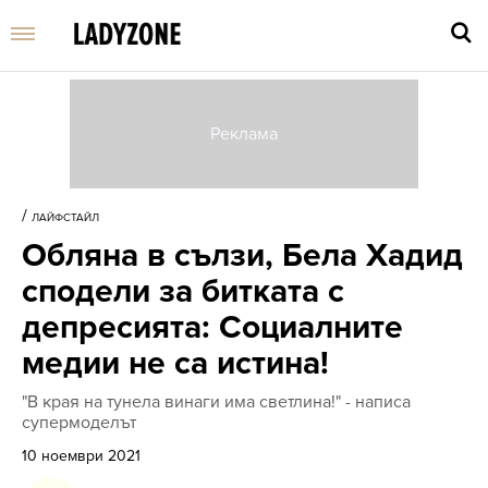
Въве
търс
/
ЛАЙФСТАЙЛ
дума
Обляна в сълзи, Бела Хадид
и
нати
сподели за битката с
Enter
депресията: Социалните
медии не са истина!
"В края на тунела винаги има светлина!" - написа
супермоделът
10 ноември 2021