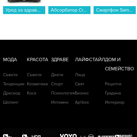
Абсорбатор Crown HCX 621 IX...
Смартфон Samsung GALAXY A27 5G 256/8 LIGHT PINK SM-A276BLIC , 256 GB, 8 GB...
Маша за коса Philips BHB887/00 Prestige SenseIQ...
МОДА
КРАСОТА
ЗДРАВЕ
ЛАЙФСТАЙЛ
ДОМ И
СЕМЕЙСТВО
Съвети
Съвети
Диети
Лица
Тенденции
Козметика
Спорт
Свят
Рецепти
Дрескод
Коса
Психология
Бизнес
Градина
Шопинг
Интимно
Артbox
Интериор