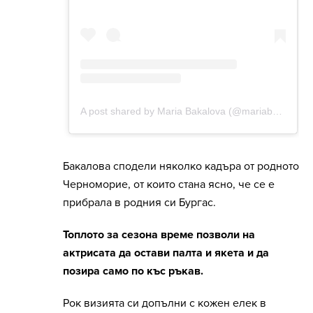
Бакалова сподели няколко кадъра от родното
Черноморие, от които стана ясно, че се е
прибрала в родния си Бургас.
Топлото за сезона време позволи на
актрисата да остави палта и якета и да
позира само по къс ръкав.
Рок визията си допълни с кожен елек в