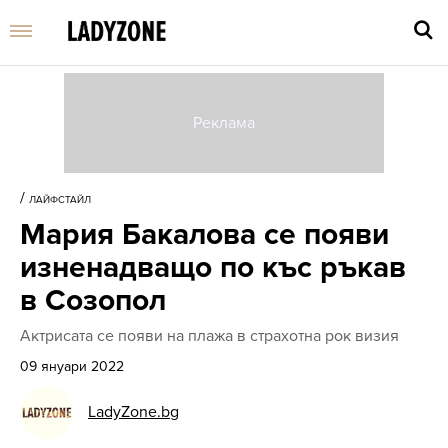
Въве
търс
/
ЛАЙФСТАЙЛ
дума
Мария Бакалова се появи
и
нати
изненадващо по къс ръкав
Enter
в Созопол
Актрисата се появи на плажа в страхотна рок визия
09 януари 2022
LadyZone.bg