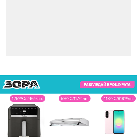
РАЗГЛЕДАЙ БРОШУРАТА
59
99
€
/
117
34
лв.
418
99
€
/
819
48
лв.
115
99
€
/
226
86
лв.