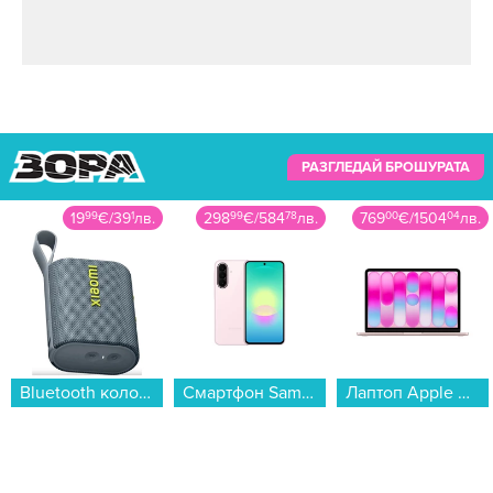
РАЗГЛЕДАЙ БРОШУРАТА
298
99
€
/
584
78
лв.
769
00
€
/
1504
04
лв.
399
99
€
/
782
32
лв.
Смартфон Samsung GALAXY A27 5G 128/6 LIGHT PINK SM-A276BLIB , 128 GB, 6 GB...
Лаптоп Apple MacBook Neo 13" 256GB Blush mhfh4 , 13.00 , 256 , 8 , Apple A18 Pro 5 Core GPU , Apple A18 Pro 6 Core , Mac OS...
Вертикална прахосмукачка Bosch BCS712HYG5 Unlimited 7 Aqua...