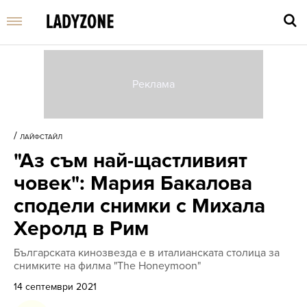
Въве
търс
/
ЛАЙФСТАЙЛ
дума
"Аз съм най-щастливият
и
нати
човек": Мария Бакалова
Enter
сподели снимки с Михала
Херолд в Рим
Българската кинозвезда е в италианската столица за
снимките на филма "The Honeymoon"
14 септември 2021