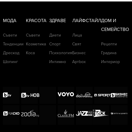
МОДА
КРАСОТА
ЗДРАВЕ
ЛАЙФСТАЙЛ
ДОМ И
СЕМЕЙСТВО
Съвети
Съвети
Диети
Лица
Тенденции
Козметика
Спорт
Свят
Рецепти
Дрескод
Коса
Психология
Бизнес
Градина
Шопинг
Интимно
Артbox
Интериор