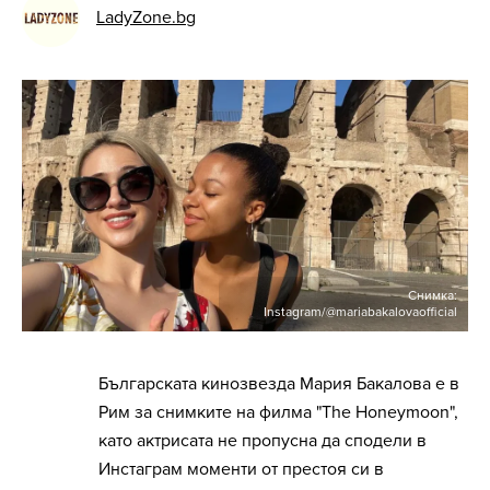
LadyZone.bg
Снимка:
Instagram/@mariabakalovaofficial
Българската кинозвезда Мария Бакалова е в
Рим за снимките на филма "The Honeymoon",
като актрисата не пропусна да сподели в
Инстаграм моменти от престоя си в