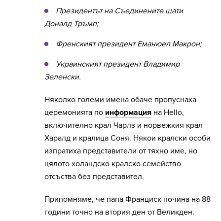
Президентът на Съединените щати
Доналд Тръмп;
Френският президент Еманюел Макрон;
Украинският президент Владимир
Зеленски.
Няколко големи имена обаче пропуснаха
церемонията по
информация
на Hello,
включително крал Чарлз и норвежкия крал
Харалд и кралица Соня. Някои кралски особи
изпратиха представители от тяхно име, но
цялото холандско кралско семейство
отсъства без представител.
Припомняме, че папа Франциск почина на 88
години точно на втория ден от Великден.