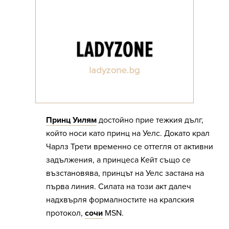
Принц Уилям
достойно прие тежкия дълг,
който носи като принц на Уелс. Докато крал
Чарлз Трети временно се оттегля от активни
задължения, а принцеса Кейт също се
възстановява, принцът на Уелс застана на
първа линия. Силата на този акт далеч
надхвърля формалностите на кралския
протокол,
сочи
MSN.