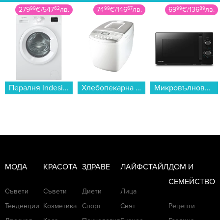
74
99
€
/
146
67
лв.
69
99
€
/
136
89
лв.
69
99
€
/
136
89
лв.
Хлебопекарна Finlux FBM-1625W , 1600 грама , 2 Литри, 850 W...
Микровълнова фурна Toshiba MW-MM20PBK , 20 Литри, 800 W...
Грил преса Finlux DIGIMA...
МОДА
КРАСОТА
ЗДРАВЕ
ЛАЙФСТАЙЛ
ДОМ И
СЕМЕЙСТВО
Съвети
Съвети
Диети
Лица
Тенденции
Козметика
Спорт
Свят
Рецепти