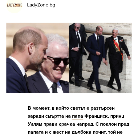
LadyZone.bg
В момент, в който светът е разтърсен
заради смъртта на
папа
Франциск, принц
Уилям прави крачка напред. С поклон пред
папата и с жест на дълбока почит, той не