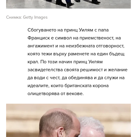
Снимка: Getty Images
Сбогуването на принц Уилям с папа
Франциск е символ на приемственост, на
ангажимент и на неизбежната отговорност,
която тежи върху раменете на един бъдещ
крал. По този начин принц Уилям
засвидетелства своята решимост и желание
да води с чест, да обединява и да служи на
идеалите, които британската корона
олицетворява от векове.