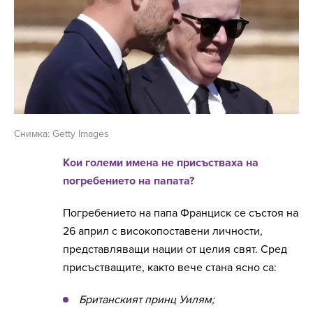
Снимка: Getty Images
Кои големи имена не присъстваха на
погребението на папата?
Погребението на папа Франциск се състоя на
26 април с високопоставени личности,
представляващи нации от целия свят. Сред
присъстващите, както вече стана ясно са:
Британският принц Уилям;