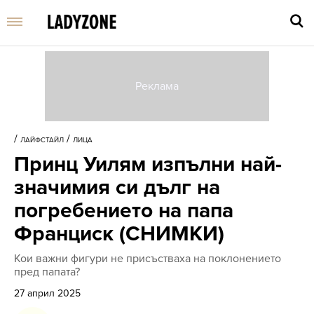
Въве
търс
/
/
ЛАЙФСТАЙЛ
ЛИЦА
дума
Принц Уилям изпълни най-
и
нати
значимия си дълг на
Enter
погребението на папа
Франциск (СНИМКИ)
Кои важни фигури не присъстваха на поклонението
пред папата?
27 април 2025