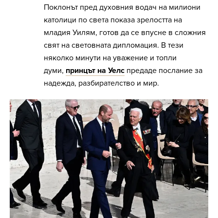
Поклонът пред духовния водач на милиони
католици по света показа зрелостта на
младия Уилям, готов да се впусне в сложния
свят на световната дипломация. В тези
няколко минути на уважение и топли
думи,
принцът на Уелс
предаде послание за
надежда, разбирателство и мир.