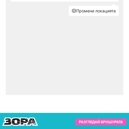
замесени в скандала 1MDB, пише още БГНЕС.
Вижте повече за Леонардо ди Каприо в
следващото видео:
РАЗГЛЕДАЙ БРОШУРАТА