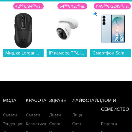
42
99
€
/
84
09
лв.
64
99
€
/
127
11
лв.
1149
99
€
/
2249
19
лв.
Мишка Lorgar MSA10W Черна...
IP камера TP-Link Tapo C560WS...
Смартфон Samsung GALAXY S26+ 512GB SKY BLUE SM-S947BLBG , 12 GB, 512 GB...
МОДА
КРАСОТА
ЗДРАВЕ
ЛАЙФСТАЙЛ
ДОМ И
СЕМЕЙСТВО
Съвети
Съвети
Диети
Лица
Тенденции
Козметика
Спорт
Свят
Рецепти