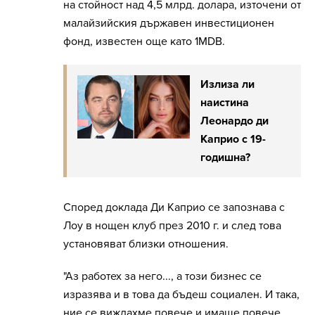
на стойност над 4,5 млрд. долара, източени от
малайзийския държавен инвестиционен
фонд, известен още като 1MDB.
Излиза ли
наистина
Леонардо ди
Каприо с 19-
годишна?
Според доклада Ди Каприо се запознава с
Лоу в нощен клуб през 2010 г. и след това
установяват близки отношения.
"Аз работех за него..., а този бизнес се
изразява и в това да бъдеш социален. И така,
ние се виждахме повече и имаше повече