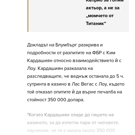
Каприо за голям
актьор, а не за
„момчето от
Титаник“
Докладът на Блумбърг разкрива и
подробности от разпитите на ФБР с Ким
Кардашиян относно взаимодействието ѝ с
Лоу. Кардашиян разказала на
разследващите, че веднъж останала до 5 ч.
сутринта в казино в Лас Вегас с Лоу, където
той отказал опитите ѝ да върне печалба на
стойност 350 000 долара.
"Когато Кардашиян отиде до гишето на
казиното, за да изтегли пари от чиповете,
научихме, че тя е имала около 350 000