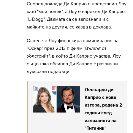
Според доклада Ди Каприо е представил Лоу
като "мой човек", а Лоу е нарекъл Ди Каприо
"L-Dogg". Двамата са се запознали и с
майките на другия, се казва в доклада.
Освен че Лоу финансира номинирания за
"Оскар" през 2013 г. филм "Вълкът от
Уолстрийт", в който Ди Каприо участва, Лоу
също така обсипва Ди Каприо с различни
луксозни подаръци.
Леонардо ди
Каприо с нова
изгора, родена 2
години след
излизането на
"Титаник"