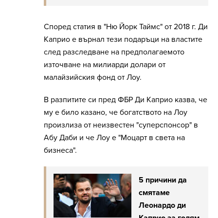
Според статия в "Ню Йорк Таймс" от 2018 г. Ди
Каприо е върнал тези подаръци на властите
след разследване на предполагаемото
източване на милиарди долари от
малайзийския фонд от Лоу.
В разпитите си пред ФБР Ди Каприо казва, че
му е било казано, че богатството на Лоу
произлиза от неизвестен "суперспонсор" в
Абу Даби и че Лоу е "Моцарт в света на
бизнеса".
5 причини да
смятаме
Леонардо ди