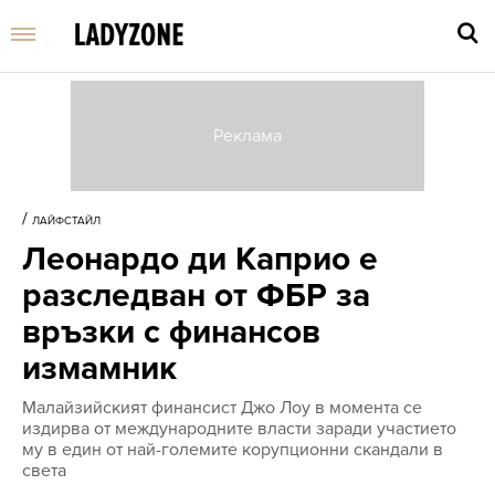
Въве
търс
/
ЛАЙФСТАЙЛ
дума
Леонардо ди Каприо е
и
нати
разследван от ФБР за
Enter
връзки с финансов
измамник
Mалайзийският финансист Джо Лоу в момента се
издирва от международните власти заради участието
му в един от най-големите корупционни скандали в
света