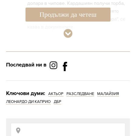
долара в чипове. Кардашиян получи торба,
пълна със 100-доларови банкноти, чиято
Продължи да четеш
стойност се оценява на 250 000 долара", се
казва в документите.
Тимъти Шаламе
разкри какъв
съвет е получил
Последвай ни в
от Леонардо ди
Каприо
Ключови думи:
АКТЬОР
РАЗСЛЕДВАНЕ
МАЛАЙЗИЯ
През 2021 г. министерството на правосъдието
ЛЕОНАРДО ДИ КАПРИО
ДБР
на САЩ обвини Лоу, за когото се смята, че се
укрива в Китай, в "лобиране по заден канал",
за да повлияе на правителството да прекрати
разследването си срещу него и други лица,