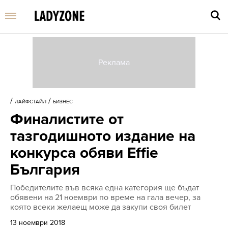
Въве
търс
/
/
ЛАЙФСТАЙЛ
БИЗНЕС
дума
Финалистите от
и
нати
тазгодишното издание на
Enter
конкурса обяви Effie
България
Победителите във всяка една категория ще бъдат
обявени на 21 ноември по време на гала вечер, за
която всеки желаещ може да закупи своя билет
13 ноември 2018