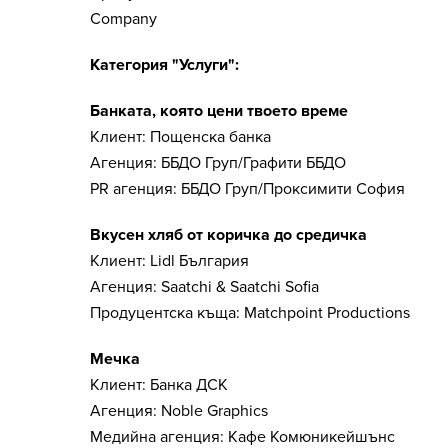
Company
Категория "Услуги":
Банката, която цени твоето време
Клиент: Пощенска банка
Агенция: ББДО Груп/Графити ББДО
PR агенция: ББДО Груп/Проксимити София
Вкусен хляб от коричка до средичка
Клиент: Lidl България
Агенция: Saatchi & Saatchi Sofia
Продуцентска къща: Matchpoint Productions
Мечка
Клиент: Банка ДСК
Агенция: Noble Graphics
Медийна агенция: Кафе Комюникейшънс