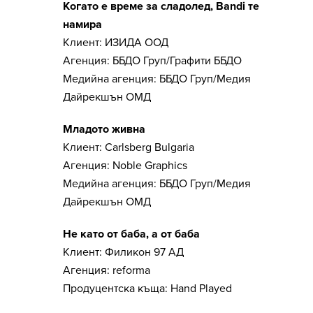
Когато е време за сладолед, Bandi те
намира
Клиент: ИЗИДА ООД
Агенция: ББДО Груп/Графити ББДО
Медийна агенция: ББДО Груп/Медия
Дайрекшън ОМД
Младото живна
Клиент: Carlsberg Bulgaria
Агенция: Noble Graphics
Медийна агенция: ББДО Груп/Медия
Дайрекшън ОМД
Не като от баба, а от баба
Клиент: Филикон 97 АД
Агенция: reforma
Продуцентска къща: Hand Played