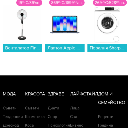
19
99
€
/
39
1
лв.
869
00
€
/
1699
62
лв.
269
99
€
/
528
06
лв.
Вентилатор Finlux FSF-1645...
Лаптоп Apple MacBook Neo 13" 512GB Indigo mhfg4 , 13.00 , 512 , 8 , Apple A18 Pro 5 Core GPU , Apple A18 Pro 6 Core , Mac OS...
Пералня Sharp ES-NFA7121WD , 1200 об./мин., 7.00 kg, D , Бял...
МОДА
КРАСОТА
ЗДРАВЕ
ЛАЙФСТАЙЛ
ДОМ И
СЕМЕЙСТВО
Съвети
Съвети
Диети
Лица
Тенденции
Козметика
Спорт
Свят
Рецепти
Дрескод
Коса
Психология
Бизнес
Градина