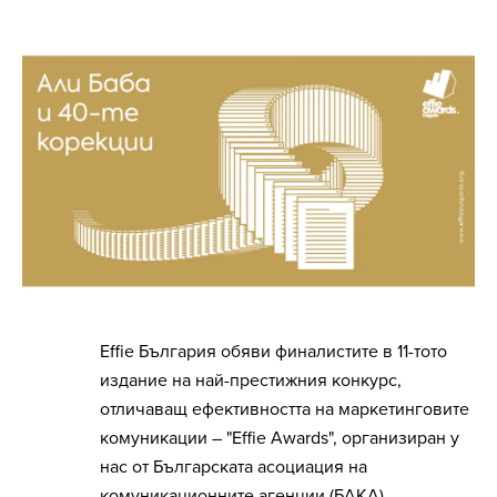
Effie България обяви финалистите в 11-тото
издание на най-престижния конкурс,
отличаващ ефективността на маркетинговите
комуникации – "Effie Awards", организиран у
нас от Българската асоциация на
комуникационните агенции (БАКА).