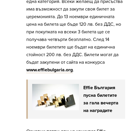
една категория. Всеки желаещ да присъства
има възможност да закупи своя билет за
церемонията.
До 13 ноември единичната
цена на билета ще бъде 120 лв. без ДДС, но
при покупката на всеки 3 билета ще се
получава четвърти безплатно. След 14
ноември билетите ще бъдат на единична
стойност 200 лв. без ДДС. Билети могат да
бъдат закупени от сайта на конкурса
www.effiebulgaria.org
.
Effie България
пусна билетите
за гала вечерта
на наградите