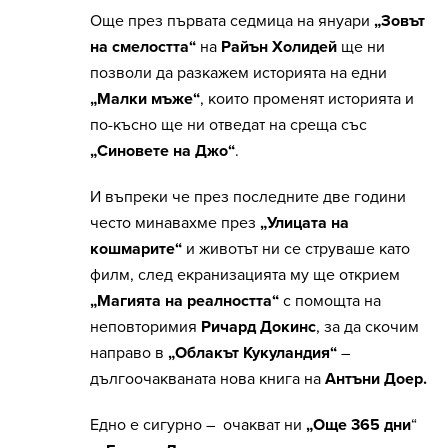
Още през първата седмица на януари
„Зовът
на смелостта“
на
Райън Холидей
ще ни
позволи да разкажем историята на едни
„Малки мъже“
, които променят историята и
по-късно ще ни отведат на среща със
„Синовете на Джо“
.
И въпреки че през последните две години
често минавахме през
„Улицата на
кошмарите“
и животът ни се струваше като
филм, след екранизацията му ще открием
„Магията на реалността“
с помощта на
неповторимия
Ричард Докинс
, за да скочим
направо в
„Облакът Кукуландия“
–
дългоочакваната нова книга на
Антъни Доер.
Едно е сигурно – очакват ни
„Още 365 дни
“