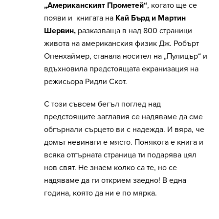
„Американският Прометей“
, когато ще се
появи и книгата на
Кай Бърд и Мартин
Шервин,
разказваща в над 800 страници
живота на американския физик Дж. Робърт
Опенхаймер, станала носител на „Пулицър“ и
вдъхновила предстоящата екранизация на
режисьора Ридли Скот.
С този съвсем бегъл поглед над
предстоящите заглавия се надяваме да сме
обгърнали сърцето ви с надежда. И вяра, че
домът невинаги е място. Понякога е книга и
всяка отгърната страница ти подарява цял
нов свят. Не знаем колко са те, но се
надяваме да ги открием заедно! В една
година, която да ни е по мярка.