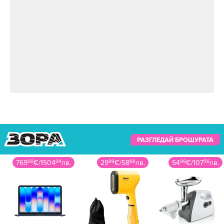
РАЗГЛЕДАЙ БРОШУРАТА
769
00
€
/
1504
04
лв.
29
99
€
/
58
66
лв.
54
99
€
/
107
56
лв.