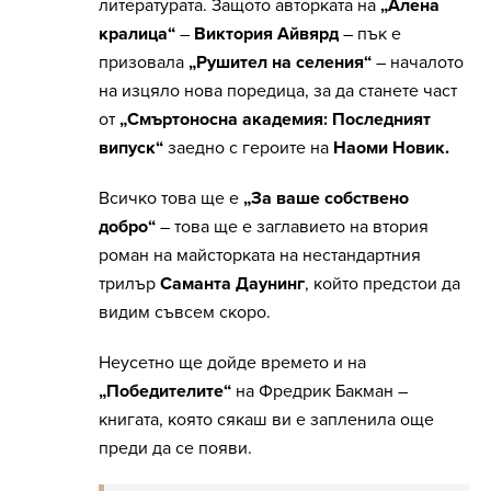
литературата. Защото авторката на
„Алена
кралица“
–
Виктория Айвярд
– пък е
призовала
„Рушител на селения“
– началото
на изцяло нова поредица, за да станете част
от
„Смъртоносна академия: Последният
випуск“
заедно с героите на
Наоми Новик.
Всичко това ще е
„За ваше собствено
добро“
– това ще е заглавието на втория
роман на майсторката на нестандартния
трилър
Саманта Даунинг
, който предстои да
видим съвсем скоро.
Неусетно ще дойде времето и на
„Победителите“
на Фредрик Бакман –
книгата, която сякаш ви е запленила още
преди да се появи.