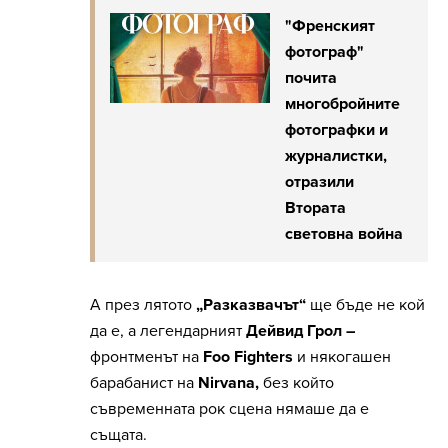
"Френският
фотограф"
почита
многобройните
фотографки и
журналистки,
отразили
Втората
световна война
А през лятото
„Разказвачът“
ще бъде не кой
да е, а легендарният
Дейвид Грол –
фронтменът на
Foo Fighters
и някогашен
барабанист на
Nirvana,
без който
съвременната рок сцена нямаше да е
същата.