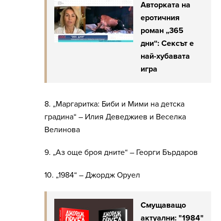
Авторката на
еротичния
роман „365
дни“: Сексът е
най-хубавата
игра
8. „Маргаритка: Биби и Мими на детска
градина“ – Илия Деведжиев и Веселка
Велинова
9. „Аз още броя дните“ – Георги Бърдаров
10. „1984“ – Джордж Оруел
Смущаващо
актуални: "1984"