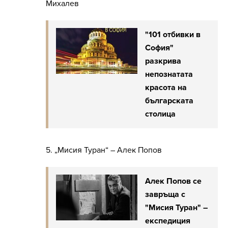
Михалев
"101 отбивки в
София"
разкрива
непознатата
красота на
българската
столица
5. „Мисия Туран“ – Алек Попов
Алек Попов се
завръща с
"Мисия Туран" –
експедиция