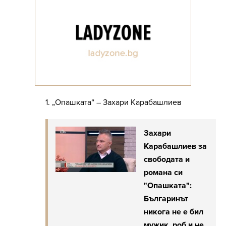
1. „Опашката“ – Захари Карабашлиев
Захари
Карабашлиев за
свободата и
романа си
"Опашката":
Българинът
никога не е бил
мужик, роб и не