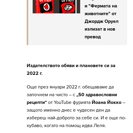
и "Фермата на
животните" от
Джордж Оруел
излизат в нов
превод
Издателството обяви и плановете си за
2022 г.
Още през януари 2022 г. обещаваме да
започнем на чисто – с
„50 здравословни
рецепти“
от YouTube фурията
Йоана Йокко
–
защото именно днес е чудесен ден да
избереш най-доброто за себе си. И е още по-
хубаво, когато на помощ идва Леля.