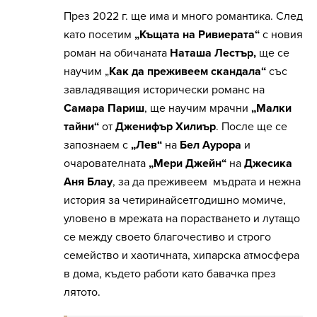
През 2022 г. ще има и много романтика. След
като посетим
„Къщата на Ривиерата“
с новия
роман на обичаната
Наташа Лестър,
ще се
научим „
Как да преживеем скандала“
със
завладяващия исторически романс на
Самара Париш
, ще научим мрачни
„Малки
тайни“
от
Дженифър Хилиър
. После ще се
запознаем с
„Лев“
на
Бел Аурора
и
очарователната
„Мери Джейн“
на
Джесика
Аня Блау
, за да преживеем
мъдрата и нежна
история за четиринайсетгодишно момиче,
уловено в мрежата на порастването и лутащо
се между своето благочестиво и строго
семейство и хаотичната, хипарска атмосфера
в дома, където работи като бавачка през
лятото.