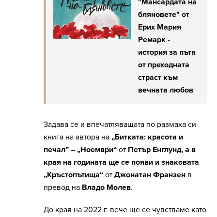
"Мансардата на
бляновете" от
Ерих Мария
Ремарк -
история за пътя
от преходната
страст към
вечната любов
Задава се и впечатляващата по размаха си
книга на автора на
„Битката: красота и
печал”
–
„Ноември“
от
Петър Енглунд, а в
края на годината ще се появи и знаковата
„Кръстопътища“
от
Джонатан Франзен
в
превод на
Владо Молев
.
До края на 2022 г. вече ще се чувстваме като