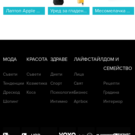
Лаптоп Apple MacBook Neo 13" 256GB Indigo mhff4 , 13.00 , 256 , 8 , Apple A18 Pro 5 Core GPU , Apple A18 Pro 6 Core , Mac OS...
Уред за гладене с пара Tefal DT2026E1...
Месомелачка Crown CTG-20GW...
МОДА
КРАСОТА
ЗДРАВЕ
ЛАЙФСТАЙЛ
ДОМ И
СЕМЕЙСТВО
Съвети
Съвети
Диети
Лица
Тенденции
Козметика
Спорт
Свят
Рецепти
Дрескод
Коса
Психология
Бизнес
Градина
Шопинг
Интимно
Артbox
Интериор