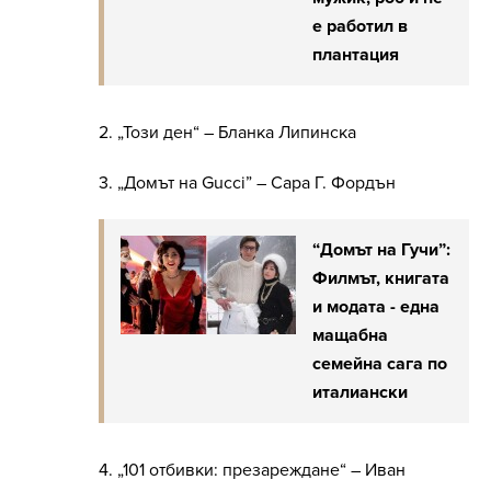
е работил в
плантация
2. „Този ден“ – Бланка Липинска
3. „Домът на Gucci” – Сара Г. Фордън
“Домът на Гучи”:
Филмът, книгата
и модата - една
мащабна
семейна сага по
италиански
4. „101 отбивки: презареждане“ – Иван