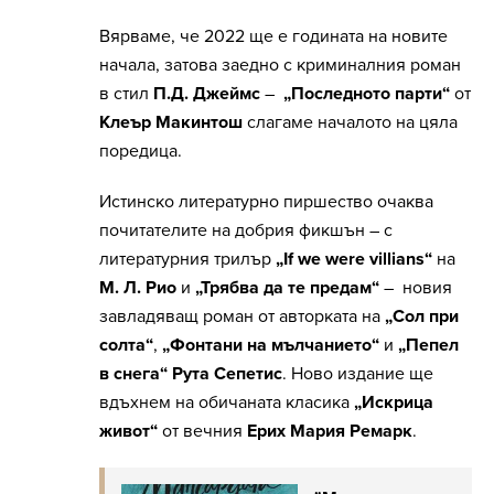
Вярваме, че 2022 ще е годината на новите
начала, затова заедно с криминалния роман
в стил
П.Д. Джеймс
–
„Последното парти“
от
Клеър Макинтош
слагаме началото на цяла
поредица.
Истинско литературно пиршество очаква
почитателите на добрия фикшън – с
литературния трилър
„If we were villians“
на
М. Л. Рио
и
„Трябва да те предам“
– новия
завладяващ роман от авторката на
„Сол при
солта“
,
„Фонтани на мълчанието“
и
„Пепел
в снега“ Рута Сепетис
. Ново издание ще
вдъхнем на обичаната класика
„Искрица
живот“
от вечния
Ерих Мария Ремарк
.