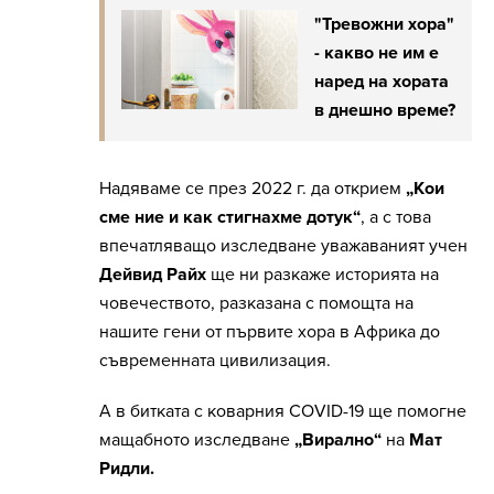
"Тревожни хора"
- какво не им е
наред на хората
в днешно време?
Надяваме се през 2022 г. да открием
„Кои
сме ние и как стигнахме дотук“
, а с това
впечатляващо изследване уважаваният учен
Дейвид Райх
ще ни разкаже историята на
човечеството, разказана с помощта на
нашите гени от първите хора в Африка до
съвременната цивилизация.
А в битката с коварния COVID-19 ще помогне
мащабното изследване
„Вирално“
на
Мат
Ридли.