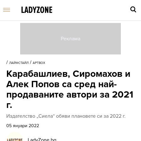
Въве
търс
/
/
ЛАЙФСТАЙЛ
АРТBOX
дума
Карабашлиев, Сиромахов и
и
нати
Алек Попов са сред най-
Enter
продаваните автори за 2021
г.
Издателство „Сиела“ обяви плановете си за 2022 г.
05 януари 2022
LadyZone.bg