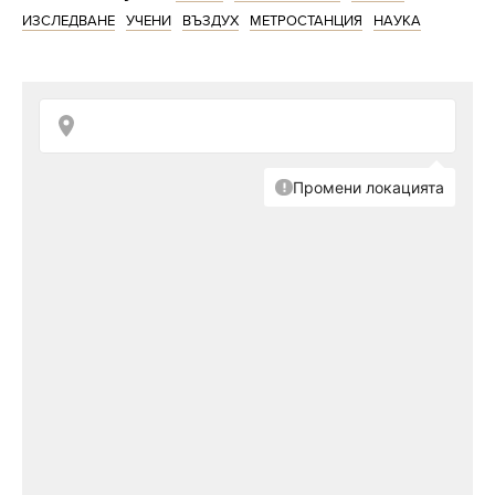
подобни изследвания в испанския
ИЗСЛЕДВАНЕ
УЧЕНИ
ВЪЗДУХ
МЕТРОСТАНЦИЯ
НАУКА
Барселона
и южнокорейския
Сеул
.
30 стайни
растения,
пречистващи
въздуха от
токсични
вещества
(ИНФОГРАФИКА)
Пълните резултати от научното изследване
са публикувани в списание "
Environmental
Science and Technology
".
http://ladyzone.bg/article/zdrave/vitamini-ot-v-