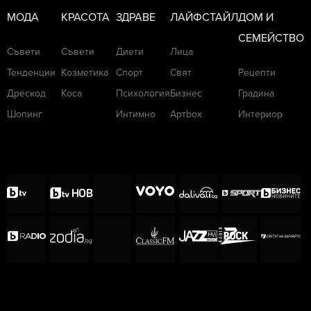
МОДА
КРАСОТА
ЗДРАВЕ
ЛАЙФСТАЙЛ
ДОМ И
СЕМЕЙСТВО
Съвети
Съвети
Диети
Лица
Тенденции
Козметика
Спорт
Свят
Рецепти
Дрескод
Коса
Психология
Бизнес
Градина
Шопинг
Интимно
Артbox
Интериор