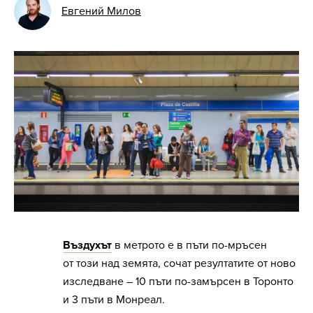
Евгений Милов
Въздухът
в метрото е в пъти по-мръсен
от този над земята, сочат резултатите от ново
изследване – 10 пъти по-замърсен в Торонто
и 3 пъти в Монреал.