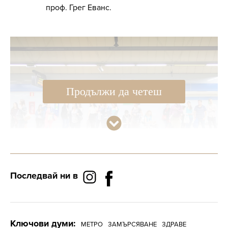
проф. Грег Еванс.
Продължи да четеш
Последвай ни в
Снимка: iStock
Идентични резултати за замърсеността на
Ключови думи:
въздуха в метрото показват и направените
МЕТРО
ЗАМЪРСЯВАНЕ
ЗДРАВЕ