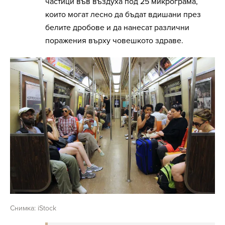
частици във въздуха под 25 микрограма,
които могат лесно да бъдат вдишани през
белите дробове и да нанесат различни
поражения върху човешкото здраве.
Снимка: iStock