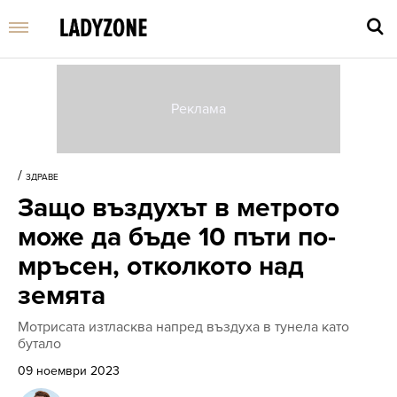
Въве
търс
/
ЗДРАВЕ
дума
Защо въздухът в метрото
и
нати
може да бъде 10 пъти по-
Enter
мръсен, отколкото над
земята
Мотрисата изтласква напред въздуха в тунела като
бутало
09 ноември 2023