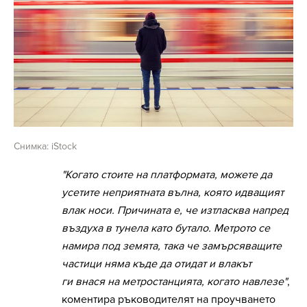
Снимка: iStock
"Когато стоите на платформата, можете да
усетите неприятната вълна, която идващият
влак носи. Причината е, че изтласква напред
въздуха в тунела като бутало. Метрото се
намира под земята, така че замърсяващите
частици няма къде да отидат и влакът
ги внася на метростанцията, когато навлезе"
,
коментира ръководителят на проучването