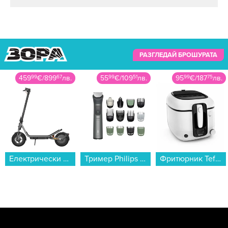
grupata-sreshtu-zamarsen-vazduh.html
РАЗГЛЕДАЙ БРОШУРАТА
55
99
€
/
109
51
лв.
95
99
€
/
187
75
лв.
349
99
€
/
684
53
лв.
Тример Philips MG7935/15...
Фритюрник Tefal FR314030...
Пералня Gorenje WNHPI94A1PS , 1400 об./мин., 9.00 kg, A , Бял...