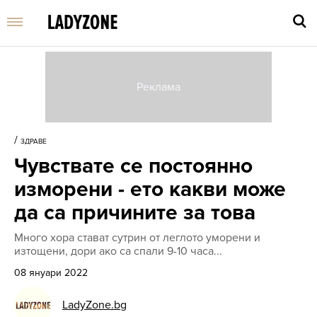
Въве
търс
/
ЗДРАВЕ
дума
Чувствате се постоянно
и
нати
изморени - ето какви може
Enter
да са причините за това
Много хора стават сутрин от леглото уморени и
изтощени, дори ако са спали 9-10 часа...
08 януари 2022
LadyZone.bg