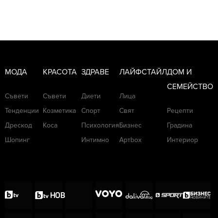
МОДА
КРАСОТА
ЗДРАВЕ
ЛАЙФСТАЙЛ
ДОМ И
СЕМЕЙСТВО
Съвети
Съвети
Диети
Лица
Тенденции
Козметика
Спорт
Свят
Рецепти
Дрескод
Коса
Психология
Бизнес
Градина
Шопинг
Интимно
Артbox
Интериор