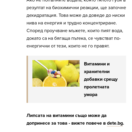
Ако не попълните водата, която тялото губи в
резултат на биохимични реакции, ще започне
дехидратация. Това може да доведе до ниски
нива на енергия и трудно концентриране.
Според проучване мъжете, които пият вода,
докато са на бягаща пътека, се чувстват по-
енергични от тези, които не го правят.
Витамини и
хранителни
добавки срещу
пролетната
умора
Липсата на витамини също може да
допринесе за това - вижте повече в
dete.bg
.