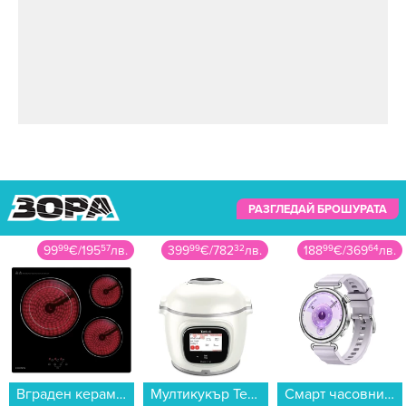
РАЗГЛЕДАЙ БРОШУРАТА
99
99
€
/
195
57
лв.
399
99
€
/
782
32
лв.
188
99
€
/
369
64
лв.
Вграден керамичен плот Crown PVT613.C , Електрически...
Мултикукър Tefal CY9441F2 Cook4me Touch Pro...
Смарт часовник Huawei WATCH GT 6 PURPLE 41mm Konsu-B19FC 55020FTM , 1.32...