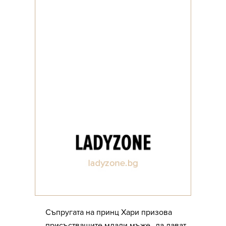
Съпругата на принц Хари призова
присъстващите млади мъже „да дават