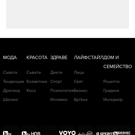
МОДА
КРАСОТА
ЗДРАВЕ
ЛАЙФСТАЙЛ
ДОМ И
СЕМЕЙСТВО
Съвети
Съвети
Диети
Лица
Тенденции
Козметика
Спорт
Свят
Рецепти
Дрескод
Коса
Психология
Бизнес
Градина
Шопинг
Интимно
Артbox
Интериор