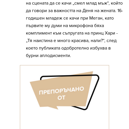
на сцената да се качи „смел млад мъж“, който
да говори за важността на Деня на жената. 16-
годишен младеж се качи при Меган, като
първите му думи на микрофона бяха
комплимент към съпругата на принц Хари -
„Тя наистина е много красива, нали?“, след
което публиката одобротелно избухва в
бурни аплодисменти.