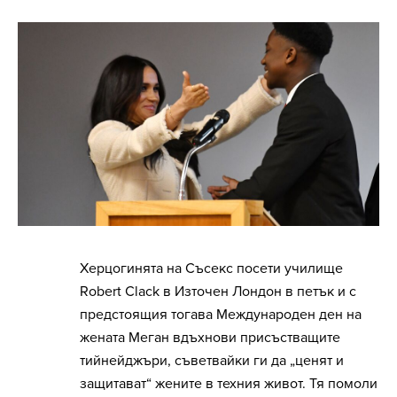
Херцогинята на Съсекс посети училище
Robert Clack в Източен Лондон в петък и с
предстоящия тогава Международен ден на
жената Меган вдъхнови присъстващите
тийнейджъри, съветвайки ги да „ценят и
защитават“ жените в техния живот. Тя помоли