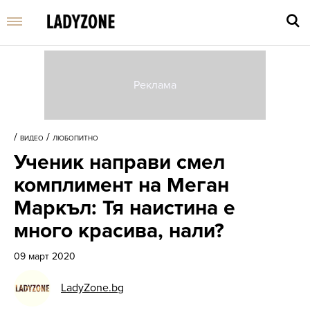
Въве
търс
/
/
ВИДЕО
ЛЮБОПИТНО
дума
Ученик направи смел
и
нати
комплимент на Меган
Enter
Маркъл: Тя наистина е
много красива, нали?
09 март 2020
LadyZone.bg