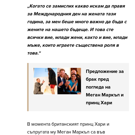
„Когато се замислих какво искам да правя
за Международния ден на жената тази
година, за мен беше много важно да бъда с
жените на нашето бъдеще. И това сте
всички вие, млади жени, както и вие, млади
мъже, които играете съществена роля в
това.“
Предложение за
брак пред
погледа на
Меган Маркъл и
принц Хари
В момента британският принц Хари и
съпругата му Меган Маркъл са във