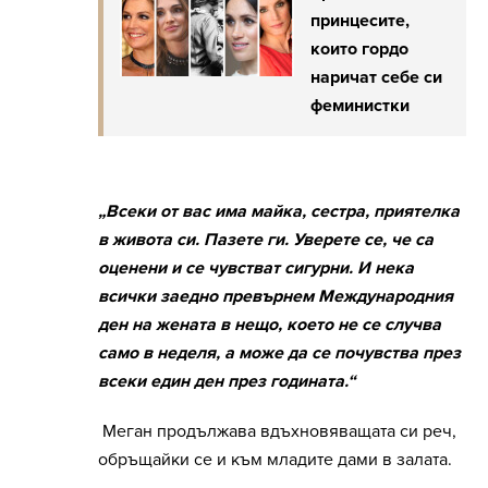
принцесите,
които гордо
наричат себе си
феминистки
„Всеки от вас има майка, сестра, приятелка
в живота си. Пазете ги. Уверете се, че са
оценени и се чувстват сигурни. И нека
всички заедно превърнем Международния
ден на жената в нещо, което не се случва
само в неделя, а може да се почувства през
всеки един ден през годината.“
Меган продължава вдъхновяващата си реч,
обръщайки се и към младите дами в залата.