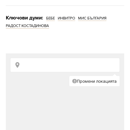
"Много се радвам, че въпреки трудностите, ние
Ключови думи:
БЕБЕ
ИНВИТРО
МИС БЪЛГАРИЯ
станахме още по-близки. Доста по-тежко
РАДОСТ КОСТАДИНОВА
преживяхме предните неуспешни опити, в които
за една жена това коства много - и здраве, и
емоции. Третият път се оказа за нас
щастлив! Въпреки че едното детенце не се
"закрепи", ние го отчитаме като щастлив опит."
Двамата с Георги се запознават и той веднага
спечелва нейното доверие.
"Дори не знам как да го опиша с думи -
абсолютно естествено се случва. Дори
кучето ми, което е злобничко, не го лаеше и
хапеше."