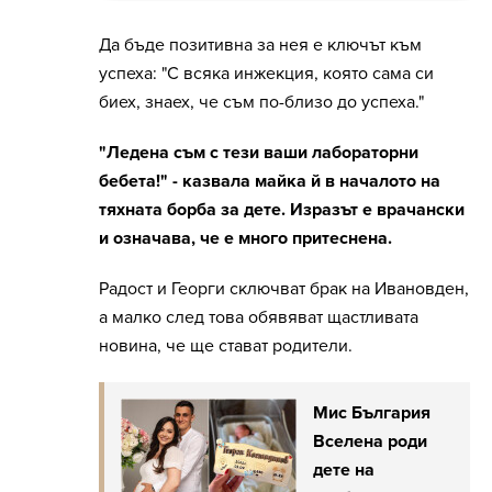
Да бъде позитивна за нея е ключът към
успеха: "С всяка инжекция, която сама си
биех, знаех, че съм по-близо до успеха."
"Ледена съм с тези ваши лабораторни
бебета!" - казвала майка й в началото на
тяхната борба за дете. Изразът е врачански
и означава, че е много притеснена.
Радост и Георги сключват брак на Ивановден,
а малко след това обявяват щастливата
новина, че ще стават родители.
Мис България
Вселена роди
дете на