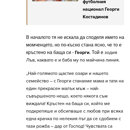
футболния
национал Георги
Костадинов
В началото тя не искала да споделя името на
момченцето, но по-късно стана ясно, че то е
Георги
зодия
кръстено на баща си -
. Той е
Лъв, каквато е и баба му по майчина линия.
„Най-голямото щастие озари и нашето
семейство – с Георги станахме мама и тати на
един прекрасен малък мъж – най-
съвършеното нещо, което някога съм
виждала! Кръстен на баща си, който ме
подкрепяше и обсипваше с любов при всяка
една крачка по нелекия път да се сдобием с
тази рожба – дар от Господ! Чувствата са