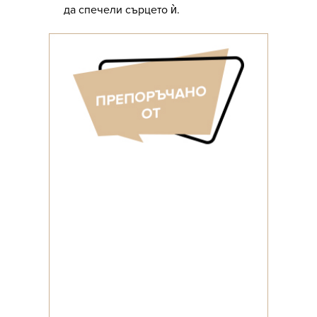
да спечели сърцето ѝ.