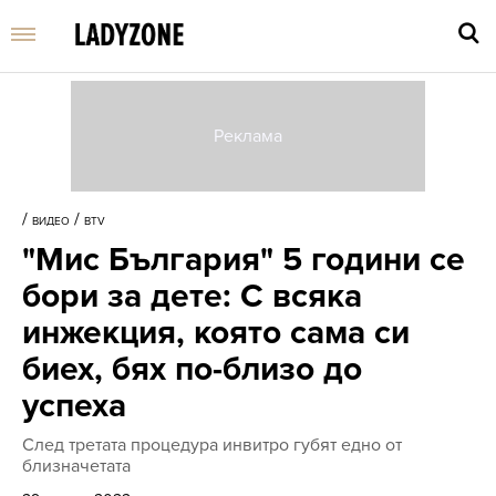
Въве
търс
/
/
ВИДЕО
BTV
дума
"Мис България" 5 години се
и
нати
бори за дете: С всяка
Enter
инжекция, която сама си
биех, бях по-близо до
успеха
След третата процедура инвитро губят едно от
близначетата