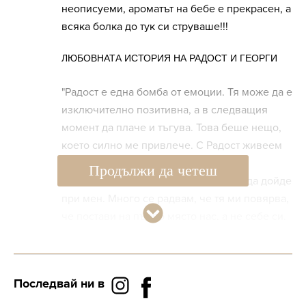
неописуеми, ароматът на бебе е прекрасен, а
всяка болка до тук си струваше!!!
ЛЮБОВНАТА ИСТОРИЯ НА РАДОСТ И ГЕОРГИ
"Радост е една бомба от емоции. Тя може да е
изключително позитивна, а в следващия
момент да плаче и тъгува. Това беше нещо,
което силно ме привлече. С Радост живеем
от първата ни среща. Мигновено й
Продължи да четеш
предложих да се откаже от всичко и да дойде
при мен. Много се радвам, че тя ми повярва,
че постави на първо място нас, а не себе си.
Това беше първата крачка в нашата любов" -
сподели футболистът.
Последвай ни в
За трудните ситуации, през които минават, той
споделя: