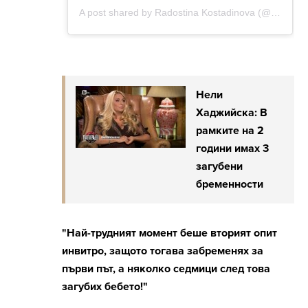
Нели
Хаджийска: В
рамките на 2
години имах 3
загубени
бременности
"Най-трудният момент беше вторият опит
инвитро, защото тогава забременях за
първи път, а няколко седмици след това
загубих бебето!"