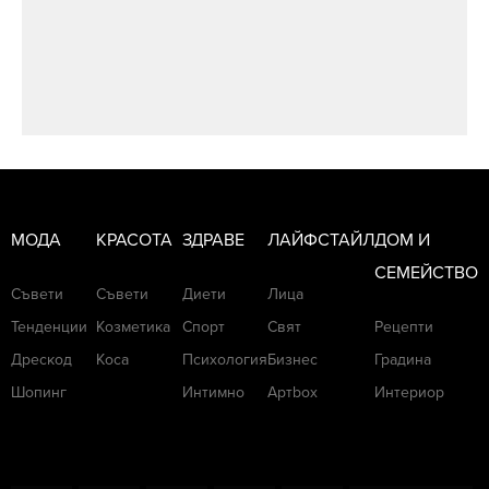
МОДА
КРАСОТА
ЗДРАВЕ
ЛАЙФСТАЙЛ
ДОМ И
СЕМЕЙСТВО
Съвети
Съвети
Диети
Лица
Тенденции
Козметика
Спорт
Свят
Рецепти
Дрескод
Коса
Психология
Бизнес
Градина
Шопинг
Интимно
Артbox
Интериор