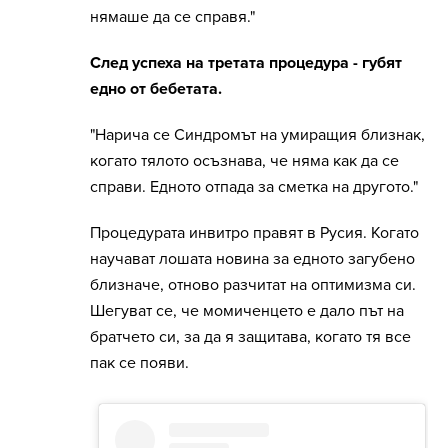
нямаше да се справя."
След успеха на третата процедура - губят
едно от бебетата.
"Нарича се Синдромът на умиращия близнак,
когато тялото осъзнава, че няма как да се
справи. Едното отпада за сметка на другото."
Процедурата инвитро правят в Русия. Когато
научават лошата новина за едното загубено
близначе, отново разчитат на оптимизма си.
Шегуват се, че момиченцето е дало път на
братчето си, за да я защитава, когато тя все
пак се появи.