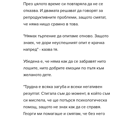
През цялото време си повтаряла да не се
отказва. И двамата решават да говорят за
репродуктивните проблеми, защото смятат,
че няма нищо срамно в това.
"Нямах търпение да опитаме отново. Защото
знаех, че дори неуспешният опит е крачка
напред" - казва тя.
Убедена е, че няма как да се забравят нито
лошите, нито добрите емоции по пътя към
желаното дете.
"Трудна е всяка загуба и всеки негативен
резултат. Стигала съм до момент, в който съм
си мислела, че ще потърся психологическа
помощ, защото не знах как да се справя.
Георги ми помагаше и смятам, че без него