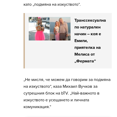
като „подмяна на изкуството“.
Транссексуална
по натурален
начин – коя е
Емили,
приятелка на
Мелиса от
„Фермата“
„Не мисля, че можем да говорим за подмяна
на изкуството“, каза Михаил Вучков за
сутрешния блок на bTV. „Най-важното в
изкуството е усещането и личната
комуникация.“