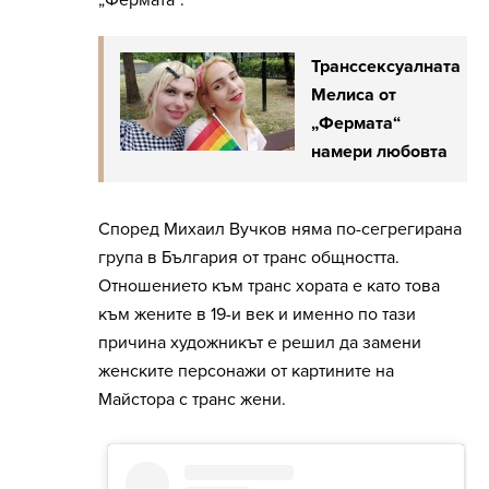
„Фермата“.
Транссексуалната
Мелиса от
„Фермата“
намери любовта
Според Михаил Вучков няма по-сегрегирана
група в България от транс общността.
Отношението към транс хората е като това
към жените в 19-и век и именно по тази
причина художникът е решил да замени
женските персонажи от картините на
Майстора с транс жени.