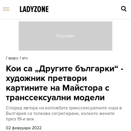
Въве
търс
/
/
ВИДЕО
BTV
дума
Кои са „Другите българки“ -
и
нати
художник претвори
Enter
картините на Майстора с
транссексуални модели
Според автора на изложбата транссексуалните хора в
България са толкова сегрегирани, колкото жените
през 19-и век
02 февруари 2022