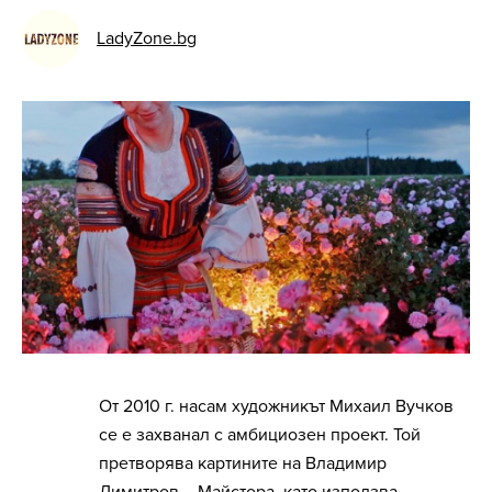
LadyZone.bg
От 2010 г. насам художникът Михаил Вучков
се е захванал с амбициозен проект. Той
претворява картините на Владимир