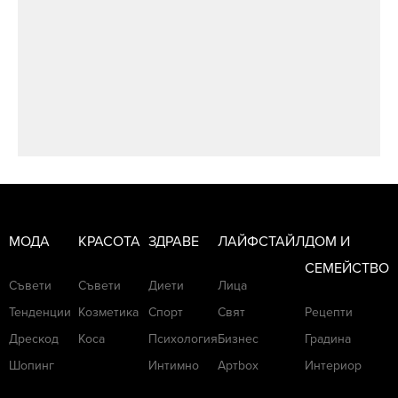
МОДА
КРАСОТА
ЗДРАВЕ
ЛАЙФСТАЙЛ
ДОМ И
СЕМЕЙСТВО
Съвети
Съвети
Диети
Лица
Тенденции
Козметика
Спорт
Свят
Рецепти
Дрескод
Коса
Психология
Бизнес
Градина
Шопинг
Интимно
Артbox
Интериор