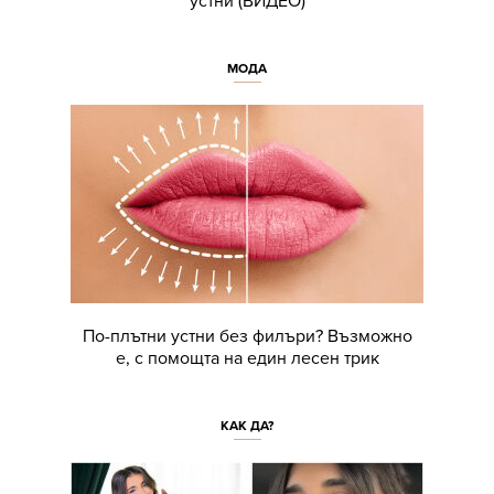
устни (ВИДЕО)
МОДА
По-плътни устни без филъри? Възможно
е, с помощта на един лесен трик
КАК ДА?