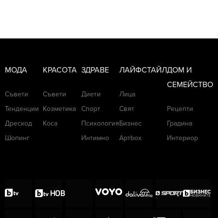
МОДА
КРАСОТА
ЗДРАВЕ
ЛАЙФСТАЙЛ
ДОМ И
СЕМЕЙСТВО
Съвети
Съвети
Диети
Лица
Тенденции
Козметика
Спорт
Свят
Рецепти
Дрескод
Коса
Психология
Бизнес
Градина
Шопинг
Интимно
Артbox
Интериор