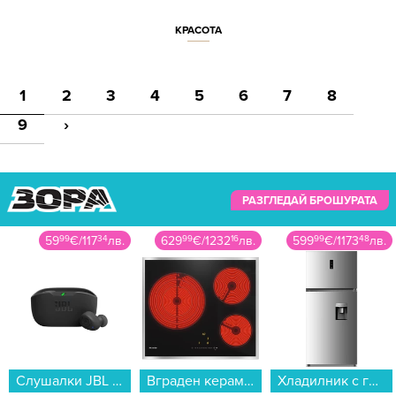
КРАСОТА
1
2
3
4
5
6
7
8
9
›
РАЗГЛЕДАЙ БРОШУРАТА
59
99
€
/
117
34
лв.
629
99
€
/
1232
16
лв.
599
99
€
/
1173
48
лв.
Слушалки JBL JBL WAVE BUDS 2 JBLWBUDS2BLK...
Вграден керамичен плот MIELE KM 6527 FR , Електрически...
Хладилник с горна камера Crown CFN500WDX , 479 l, E , No Frost , Инокс...