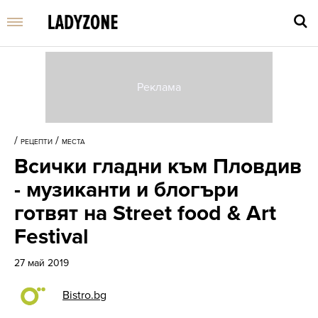
Въве
търс
/
/
РЕЦЕПТИ
МЕСТА
дума
Всички гладни към Пловдив
и
нати
- музиканти и блогъри
Enter
готвят на Street food & Art
Festival
27 май 2019
Bistro.bg