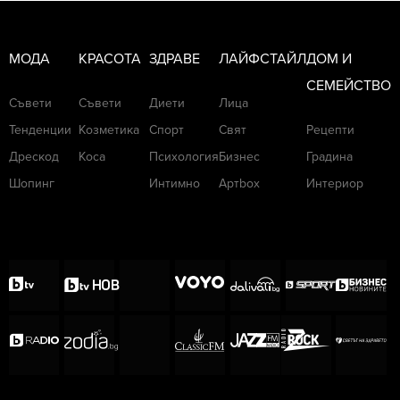
МОДА
КРАСОТА
ЗДРАВЕ
ЛАЙФСТАЙЛ
ДОМ И
СЕМЕЙСТВО
Съвети
Съвети
Диети
Лица
Тенденции
Козметика
Спорт
Свят
Рецепти
Дрескод
Коса
Психология
Бизнес
Градина
Шопинг
Интимно
Артbox
Интериор