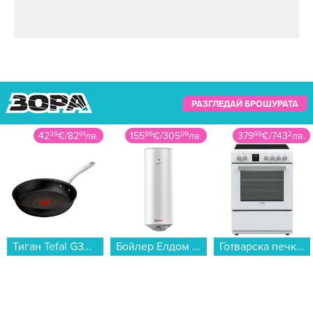
РАЗГЛЕДАЙ БРОШУРАТА
155
99
€
/
305
09
лв.
379
99
€
/
743
2
лв.
84
99
€
/
166
23
лв.
Бойлер Елдом WVY08039F 80L 2KW STYLE , 2 , 75 , C , Вертикален...
Готварска печка (ток) Sharp KF-76FVDT22WMK-EU , Бял , Керамични...
Кафемашина с капсули Crown CCM-1530B 7 в 1...