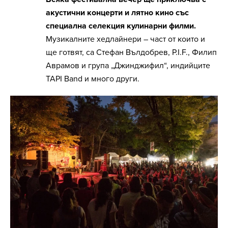
акустични концерти и лятно кино със
специална селекция кулинарни филми.
Музикалните хедлайнери – част от които и
ще готвят, са Стефан Вълдобрев, P.I.F., Филип
Аврамов и група „Джинджифил“, индийците
TAPI Band и много други.