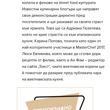
колела и фенове на street food културата.
Известни кулинарни блогъри ще направят
свои демонстрации директно пред
посетителите и ще разкажат за своята страст
към храната. Това ще са Адриана Гюзелева,
която не крие страстта си към италианската
кухня; Карина Попова, позната като един от
най-колоритните участници в MasterChef 2017,
Люси Евтимова, която може да сготви дори
рецепти от филми, както и Ан Фам – редактор
на сайта „Тоест“, чиито виетнамски корени ще
й помогнат да разкрие пред публиката чара
на виетнамската кухня.