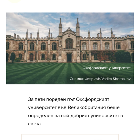
Оксфордският университет
Снимка: Unsplash/Vadim Sherbakov
За пети пореден път Оксфордският
университет във Великобритания беше
определен за най-добрият университет в
света.