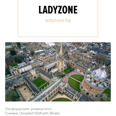
Оксфордският университет
Снимка: Unsplash/Sidharth Bhatia