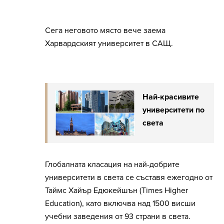
Сега неговото място вече заема
Харвардският университет в САЩ.
Най-красивите
университети по
света
Глобалната класация на най-добрите
университети в света се съставя ежегодно от
Таймс Хайър Едюкейшън (Times Higher
Education), като включва над 1500 висши
учебни заведения от 93 страни в света.