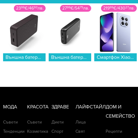
27
99
€
/
54
75
лв.
219
99
€
/
430
27
лв.
119
99
€
/
234
69
лв.
Външна батерия Hama 201711 Performance 24 24000 mAh...
Смартфон Xiaomi REDMI NOTE 15 256/8 PURPLE , 256 GB, 8 GB...
Готварска печка (мини) Finlux FMC-4555GL...
МОДА
КРАСОТА
ЗДРАВЕ
ЛАЙФСТАЙЛ
ДОМ И
СЕМЕЙСТВО
Съвети
Съвети
Диети
Лица
Тенденции
Козметика
Спорт
Свят
Рецепти