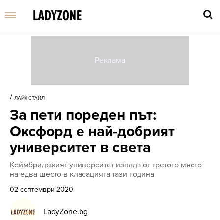
Въве
търс
/
ЛАЙФСТАЙЛ
дума
За пети пореден път:
и
нати
Оксфорд е най-добрият
Enter
университет в света
Кеймбриджкият университет изпада от третото място
на едва шесто в класацията тази година
02 септември 2020
LadyZone.bg