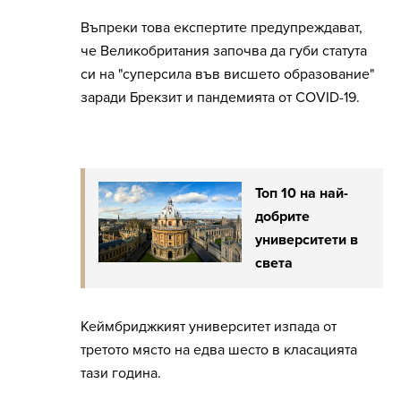
Въпреки това експертите предупреждават,
че Великобритания започва да губи статута
си на "суперсила във висшето образование"
заради Брекзит и пандемията от COVID-19.
Топ 10 на най-
добрите
университети в
света
Кеймбриджкият университет изпада от
третото място на едва шесто в класацията
тази година.