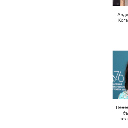
Андж
Кога
Пенел
бъ
тех