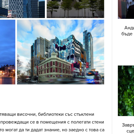
Анд
бъде 
Снимка:
тяващи височни, библиотеки със стъклени
 провеждащи се в помещения с полегати стени
Завръ
то могат да ти дадат знание, но заедно с това са
сце