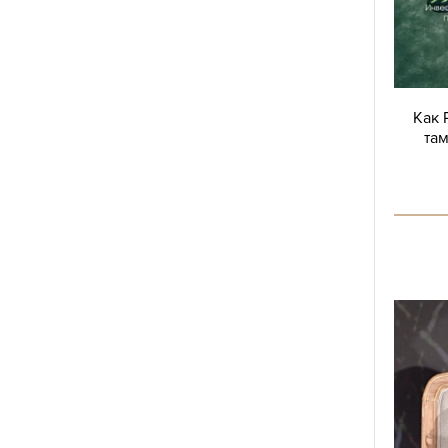
Как 
там