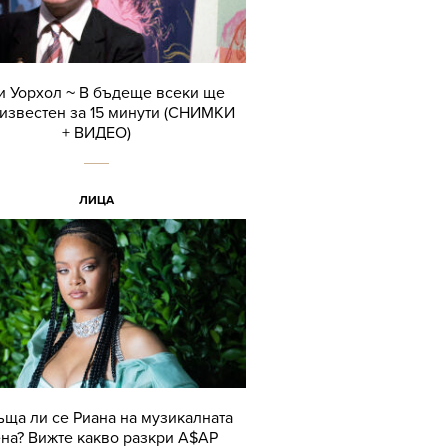
и Уорхол ~ В бъдеще всеки ще
известен за 15 минути (СНИМКИ
+ ВИДЕО)
ЛИЦА
ща ли се Риана на музикалната
на? Вижте какво разкри A$AP