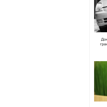
Дон
гра