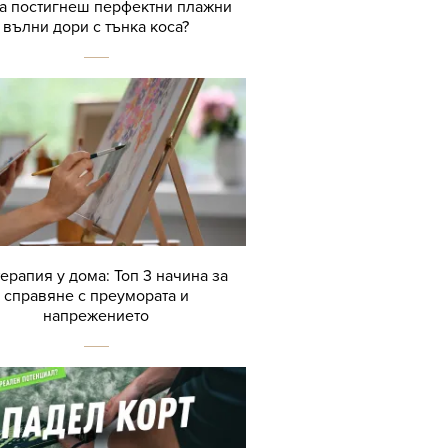
да постигнеш перфектни плажни
вълни дори с тънка коса?
терапия у дома: Топ 3 начина за
справяне с преумората и
напрежението