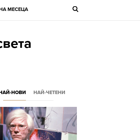
НА МЕСЕЦА
света
Въведете
търсената
дума
и
натиснете
Enter
НАЙ-НОВИ
НАЙ-ЧЕТЕНИ