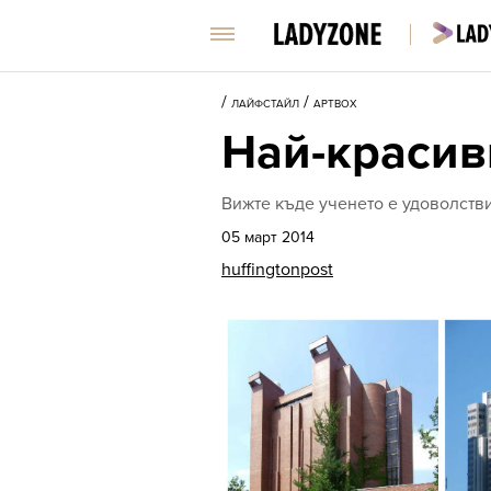
/
/
ЛАЙФСТАЙЛ
АРТBOX
Най-красив
Вижте къде ученето е удоволствие
05 март 2014
huffingtonpost