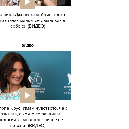
елина Джоли за майчинството:
то станах майка, се съмнявах в
себе си (ВИДЕО)
ВИДЕО
опе Крус: Имам чувството, че с
рзината, с която се развиват
нологиите, мозъците ни ще се
пръснат (ВИДЕО)