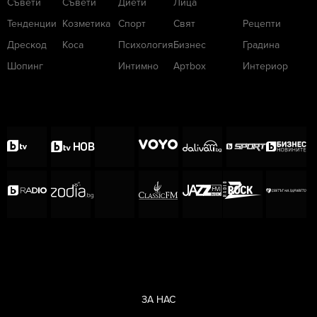
Съвети
Съвети
Диети
Лица
Тенденции
Козметика
Спорт
Свят
Рецепти
Дрескод
Коса
Психология
Бизнес
Градина
Шопинг
Интимно
Артbox
Интериор
ЗА НАС