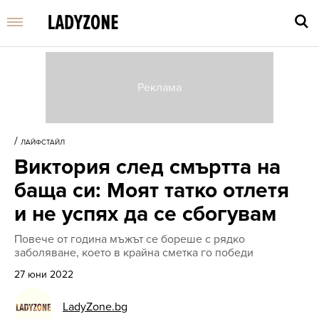
Въве
търс
/
ЛАЙФСТАЙЛ
дума
Виктория след смъртта на
и
нати
баща си: Моят татко отлетя
Enter
и не успях да се сбогувам
Повече от година мъжът се бореше с рядко
заболяване, което в крайна сметка го победи
27 юни 2022
LadyZone.bg