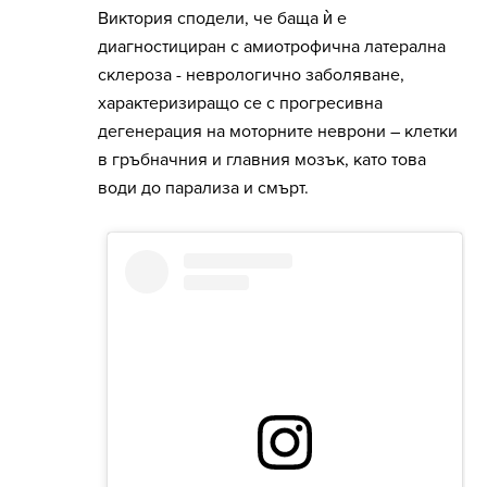
Виктория сподели, че баща ѝ е
диагностициран с амиотрофична латерална
склероза - неврологично заболяване,
характеризиращо се с прогресивна
дегенерация на моторните неврони – клетки
в гръбначния и главния мозък, като това
води до парализа и смърт.