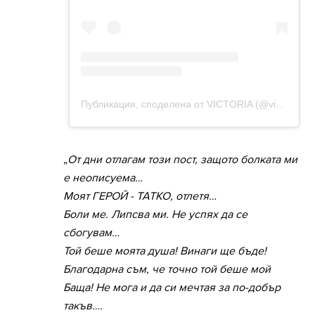
„
От дни отлагам този пост, защото болката ми
е неописуема…
Моят ГЕРОЙ - ТАТКО, отлетя…
Боли ме. Липсва ми. Не успях да се
сбогувам…
Той беше моята душа! Винаги ще бъде!
Благодарна съм, че точно той беше мой
Баща! Не мога и да си мечтая за по-добър
такъв….