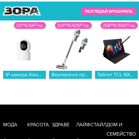
РАЗГЛЕДАЙ БРОШУРАТА
324
99
€
/
635
63
лв.
258
99
€
/
506
55
лв.
14
99
€
/
29
32
лв.
Вертикална прахосмукачка MIELE Duoflex HX1 BWSGNB Nordic Blue...
Таблет TCL NXTPAPER 11 PLUS 256/8 GREY , 256 GB, 8 GB...
Сешоар Finlux FHD-2530...
МОДА
КРАСОТА
ЗДРАВЕ
ЛАЙФСТАЙЛ
ДОМ И
СЕМЕЙСТВО