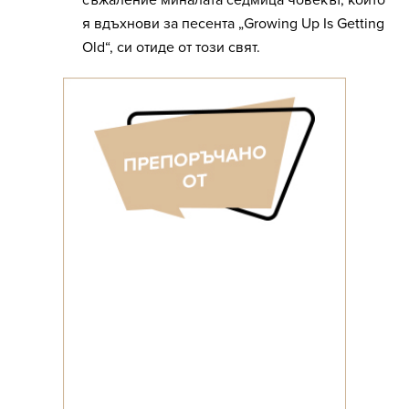
съжаление миналата седмица човекът, който
я вдъхнови за песента „Growing Up Is Getting
Old“, си отиде от този свят.