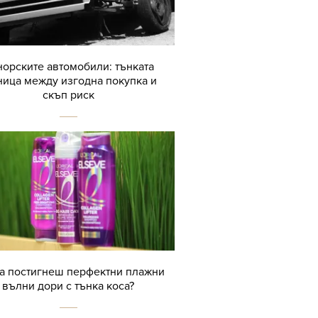
орските автомобили: тънката
ница между изгодна покупка и
скъп риск
да постигнеш перфектни плажни
вълни дори с тънка коса?