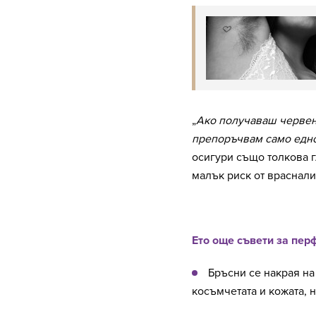
„
Ако получаваш червен
препоръчвам само едн
осигури също толкова г
малък риск от враснали
Ето още съвети за пер
Бръсни се накрая на
косъмчетата и кожата, 