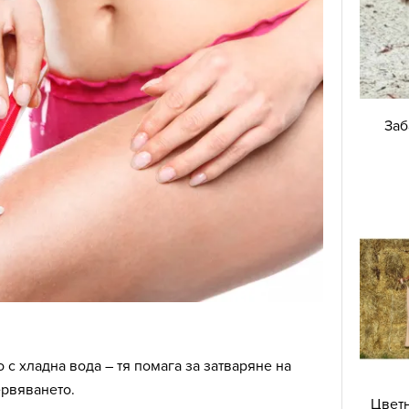
Заб
с хладна вода – тя помага за затваряне на
ервяването.
Цветн