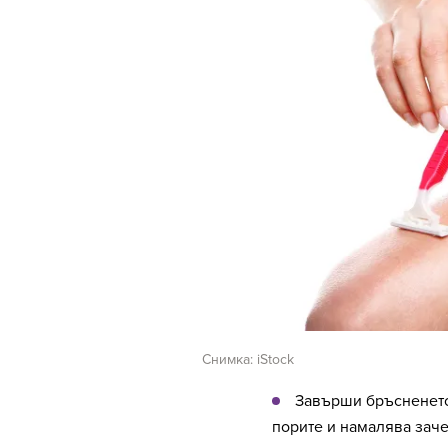
Снимка: iStock
Завърши бръсненето 
порите и намалява зач