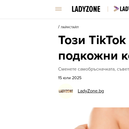
/
ЛАЙФСТАЙЛ
Този TikTok
подкожни к
Сменете самобръсначката, съветв
15 юли 2025
LadyZone.bg