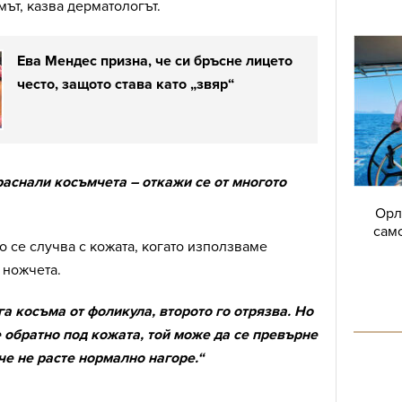
мът, казва дерматологът.
Ева Мендес призна, че си бръсне лицето
често, защото става като „звяр“
раснали косъмчета – откажи се от многото
Орл
само
о се случва с кожата, когато използваме
 ножчета.
а косъма от фоликула, второто го отрязва. Но
е обратно под кожата, той може да се превърне
че не расте нормално нагоре.“