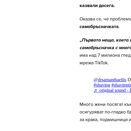
казвали досега.
Оказва се, че проблемът
самобръсначката
.
„Първото нещо, което 
самобръсначка с мног
има над 7 милиона глед
мрежа TikTok.
Много жени посягат към
осигуряват по-гладко б
за крака, подмишници и