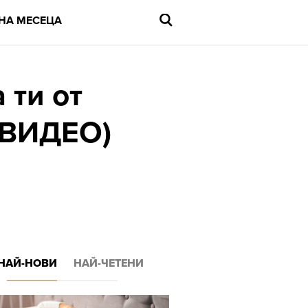
НА МЕСЕЦА
 ти от
(ВИДЕО)
Въведете
търсената
дума
и
натиснете
Enter
НАЙ-НОВИ
НАЙ-ЧЕТЕНИ