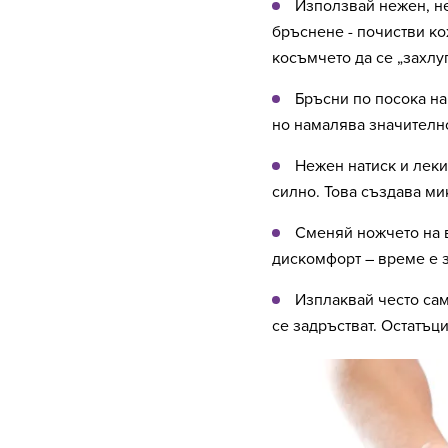
Използвай нежен, н
бръснене - почистви ко
косъмчето да се „захлуп
Бръсни по посока на 
но намалява значително
Нежен натиск и леки
силно. Това създава ми
Сменяй ножчето на 
дискомфорт – време е з
Изплаквай често сам
се задръстват. Остатъц