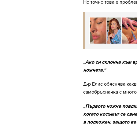
Но точно това е пробле
„Ако си склонна към в
ножчета.“
Д-р Елис обяснява какв
самобръсначка с много
„Първото ножче повдиг
когато косъмът се сви
в подкожен, защото ве