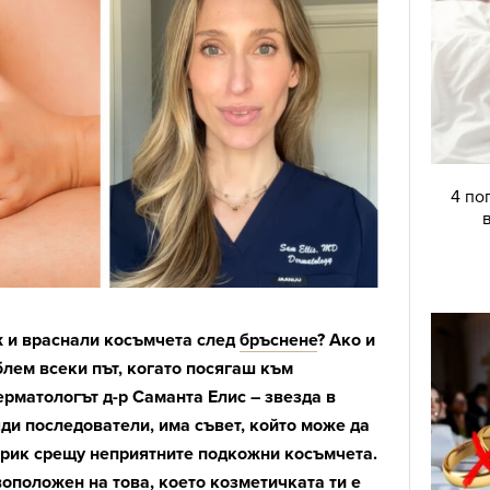
4 по
ж и враснали косъмчета след
бръснене
? Ако и
блем всеки път, когато посягаш към
ерматологът д-р Саманта Елис – звезда в
яди последователи, има съвет, който може да
трик срещу неприятните подкожни косъмчета.
воположен на това, което козметичката ти е