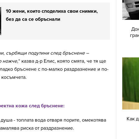
10 жени, които споделиха свои снимки,
без да са се обръснали
Дон
гра
и, сърбящи подутини след бръснене –
о ножче,
“ казва д-р Елис, която смята, че тя ще
ладко бръснене с по-малко раздразнение и по-
 косъмчета.
фектна кожа след бръснене:
Как 
 душа - топлата вода отваря порите, омекотява
намалява риска от раздразнение.