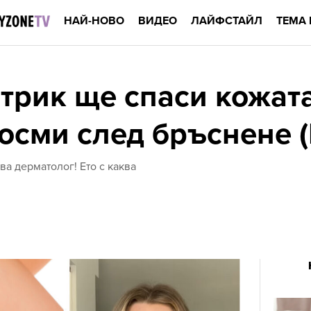
НАЙ-НОВО
ВИДЕО
ЛАЙФСТАЙЛ
ТЕМА 
 трик ще спаси кожата
осми след бръснене 
а дерматолог! Ето с каква