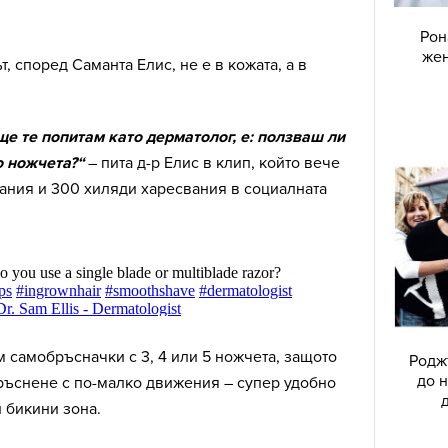
Рон
жен
, според Саманта Елис, не е в кожата, а в
ще те попитам като дерматолог, е: ползваш ли
о ножчета?“
– пита д-р Елис в клип, който вече
ания и 300 хиляди харесвания в социалната
 самобръсначки с 3, 4 или 5 ножчета, защото
Родж
до н
ръснене с по-малко движения – супер удобно
 бикини зона.