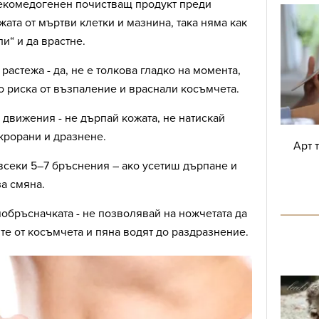
екомедогенен почистващ продукт преди
жата от мъртви клетки и мазнина, така няма как
и“ и да врастне.
растежа - да, не е толкова гладко на момента,
 риска от възпаление и враснали косъмчета.
 движения - не дърпай кожата, не натискай
крорани и дразнене.
Арт 
всеки 5–7 бръснения – ако усетиш дърпане и
а смяна.
обръсначката - не позволявай на ножчетата да
ите от косъмчета и пяна водят до раздразнение.