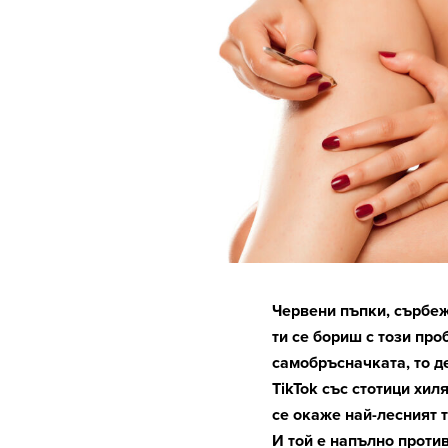
Червени пъпки, сърбе
ти се бориш с този про
самобръсначката, то д
TikTok със стотици хил
се окаже най-лесният 
И той е напълно проти