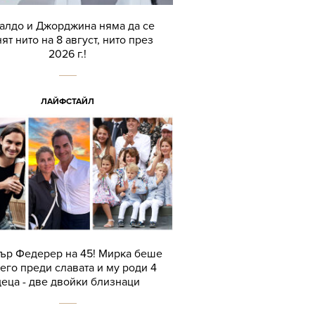
алдо и Джорджина няма да се
ят нито на 8 август, нито през
2026 г.!
ЛАЙФСТАЙЛ
ър Федерер на 45! Мирка беше
его преди славата и му роди 4
деца - две двойки близнаци