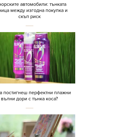
орските автомобили: тънката
ница между изгодна покупка и
скъп риск
да постигнеш перфектни плажни
вълни дори с тънка коса?