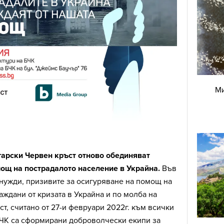
Ми
арски Червен кръст
отново обединяват
ощ на пострадалото население в Украйна.
Във
нужди, призивите за осигуряване на помощ на
аждани от кризата в Украйна и по молба на
т, считано от 27-и февруари 2022г. към всички
БЧК са сформирани доброволчески екипи за