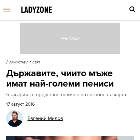
Въве
търс
/
/
ЛАЙФСТАЙЛ
СВЯТ
дума
Държавите, чиито мъже
и
нати
имат най-големи пениси
Enter
България се представя отлично на световната карта
17 август 2016
Евгений Милов