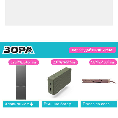
РАЗГЛЕДАЙ БРОШУРАТА
329
99
€
/
645
41
лв.
23
99
€
/
46
93
лв.
98
99
€
/
193
61
лв.
Хладилник с фризер Sharp SJ-FBB05DTXLE , 288 l, E , Инокс , Статична...
Външна батерия Hama 201716, "Colour 20" зелена 20000 mAh...
Преса за коса Remington AS8930 AIRvive , 135 W...