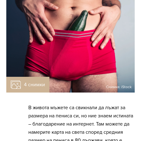
4 снимки
Снимка: iStock
В живота мъжете са свикнали да лъжат за
размера на пениса си, но ние знаем истината
– благодарение на интернет. Там можете да
намерите карта на света според средния
размер на пениса в 80 държави, която е