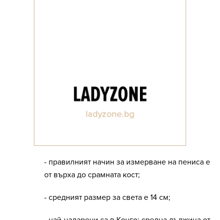
- правилният начин за измерване на пениса е
от върха до срамната кост;
- средният размер за света е 14 см;
- най-надарени са в Конго: средна дължина от