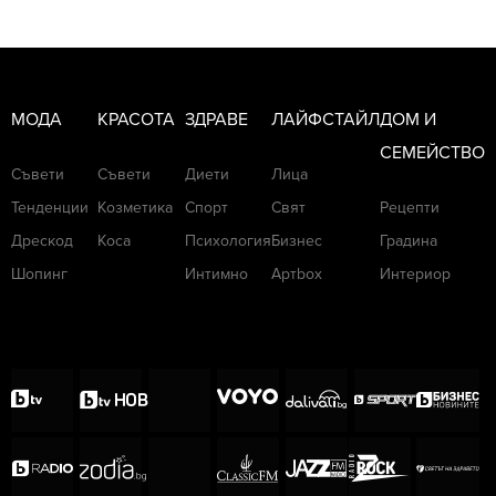
МОДА
КРАСОТА
ЗДРАВЕ
ЛАЙФСТАЙЛ
ДОМ И
СЕМЕЙСТВО
Съвети
Съвети
Диети
Лица
Тенденции
Козметика
Спорт
Свят
Рецепти
Дрескод
Коса
Психология
Бизнес
Градина
Шопинг
Интимно
Артbox
Интериор