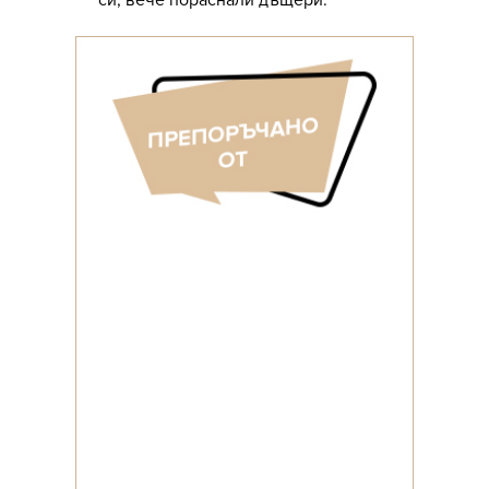
си, вече пораснали дъщери.