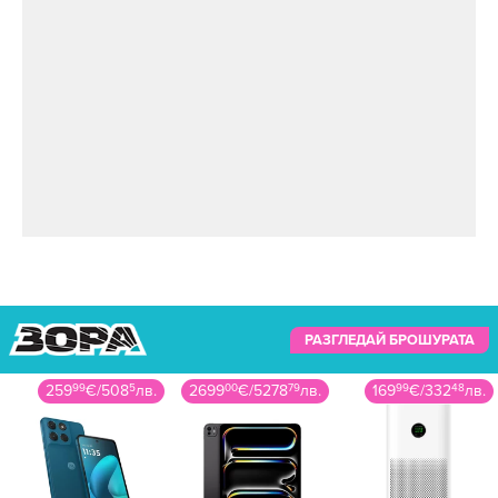
РАЗГЛЕДАЙ БРОШУРАТА
259
99
€
/
508
5
лв.
2699
00
€
/
5278
79
лв.
169
99
€
/
332
48
лв.