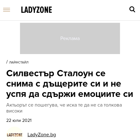
Въве
търс
/
ЛАЙФСТАЙЛ
дума
Силвестър Сталоун се
и
нати
снима с дъщерите си и не
Enter
успя да сдържи емоциите си
Актьорът се пошегува, че иска те да не са толкова
високи
22 юли 2021
LadyZone.bg