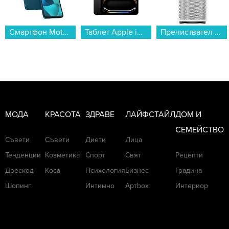
Смартфон Motorola MOTO G57 POWER 5G 256/12 GREEN , 12 GB, 256 GB...
Таблет Apple iPad Pro 13" Wi-Fi 2TB nano Space Black mdyv4 , 12 GB, 2000 GB...
Пречиствател Xiaomi BHR08MZEU Mijia Smart Air Purifier 6 , CADR за частици: 443 м?/ч...
МОДА
КРАСОТА
ЗДРАВЕ
ЛАЙФСТАЙЛ
ДОМ И
СЕМЕЙСТВО
Съвети
Съвети
Диети
Лица
Тенденции
Козметика
Спорт
Свят
Рецепти
Дрескод
Коса
Психология
Бизнес
Градина
Шопинг
Интимно
Артbox
Интериор