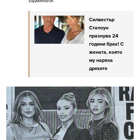
задминали.
Силвестър
Сталоун
празнува 24
години брак! С
жената, която
му наряза
дрехите