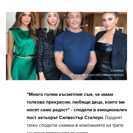
Снимка:
instagram.com/officialslystallone/
"Mного голям късметлия съм, че имам
толкова прекрасни, любящи деца, които ми
носят само радост" - сподели в емоционален
пост актьорът Силвестър Сталоун.
Гордият
татко сподели снимка в компанията на трите