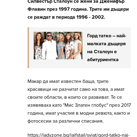
Силвестър Сталоун се жени за Дженифър
Флавин през 1997 година. Трите им дъщери
се раждат в периода 1996 - 2002.
Горд татко – най-
малката дъщеря
на Сталоун е
абитуриентка
Макар да имат известен баща, трите
красавици не разчитат само на това, а имат
своите области, в които се развиват. Те се
изявяваха като "Мис Златен глобус" през 2017
година, имат участия в модни ревюта, както и
фотосесии за различни списания.
https://ladyzone.bg/laifstail/sviat/gord-tatko-naj-