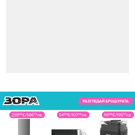
РАЗГЛЕДАЙ БРОШУРАТА
299
99
€
/
586
73
лв.
54
99
€
/
107
56
лв.
99
99
€
/
195
57
лв.