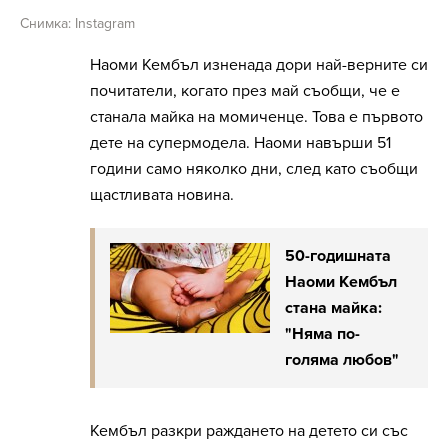
Снимка: Instagram
Наоми Кембъл изненада дори най-верните си
почитатели, когато през май съобщи, че е
станала майка на момиченце. Това е първото
дете на супермодела. Наоми навърши 51
години само няколко дни, след като съобщи
щастливата новина.
50-годишната
Наоми Кембъл
стана майка:
"Няма по-
голяма любов"
Кембъл разкри раждането на детето си със