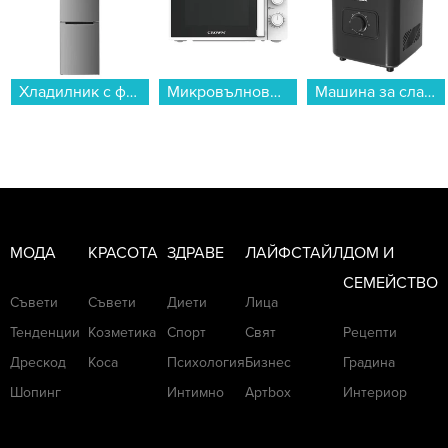
Хладилник с фризер Crown CBN-265IX , 253 l, E , No Frost , Инокс...
Микровълнова фурна Crown CDMO-2092W , 20 , 20 Литри, 700 W...
Машина за сладолед Finlux FCRM-2425W , 0.46 L , 120 W...
МОДА
КРАСОТА
ЗДРАВЕ
ЛАЙФСТАЙЛ
ДОМ И
СЕМЕЙСТВО
Съвети
Съвети
Диети
Лица
Тенденции
Козметика
Спорт
Свят
Рецепти
Дрескод
Коса
Психология
Бизнес
Градина
Шопинг
Интимно
Артbox
Интериор