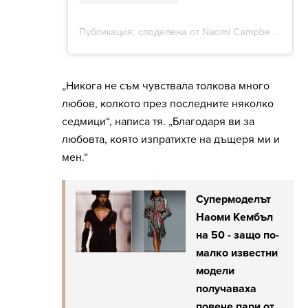
„Никога не съм чувствала толкова много
любов, колкото през последните няколко
седмици“, написа тя. „Благодаря ви за
любовта, която изпратихте на дъщеря ми и
мен.“
Супермоделът
Наоми Кембъл
на 50 - защо по-
малко известни
модели
получаваха
повече пари от