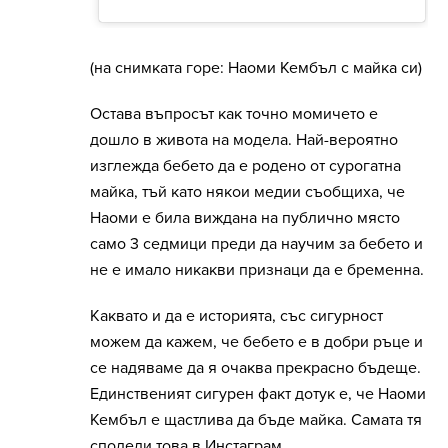
(на снимката горе: Наоми Кембъл с майка си)
Остава въпросът как точно момичето е
дошло в живота на модела. Най-вероятно
изглежда бебето да е родено от сурогатна
майка, тъй като някои медии съобщиха, че
Наоми е била виждана на публично място
само 3 седмици преди да научим за бебето и
не е имало никакви признаци да е бременна.
Каквато и да е историята, със сигурност
можем да кажем, че бебето е в добри ръце и
се надяваме да я очаква прекрасно бъдеще.
Единственият сигурен факт дотук е, че Наоми
Кембъл е щастлива да бъде майка. Самата тя
сподели това в Инстаграм.