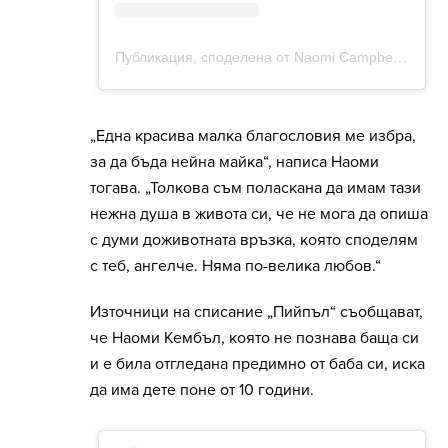
„Една красива малка благословия ме избра,
за да бъда нейна майка“, написа Наоми
тогава. „Толкова съм поласкана да имам тази
нежна душа в живота си, че не мога да опиша
с думи доживотната връзка, която споделям
с теб, ангелче. Няма по-велика любов.“
Източници на списание „Пийпъл“ съобщават,
че Наоми Кембъл, която не познава баща си
и е била отгледана предимно от баба си, иска
да има дете поне от 10 години.