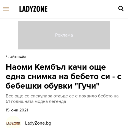
Въве
търс
/
ЛАЙФСТАЙЛ
дума
Наоми Кембъл качи още
и
нати
една снимка на бебето си - с
Enter
бебешки обувки "Гучи"
Все още се спекулира откъде се е появило бебето на
51-годишната модна легенда
15 юни 2021
LadyZone.bg