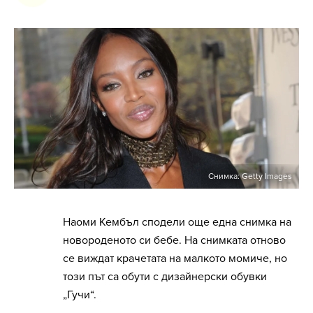
Снимка: Getty Images
Наоми Кембъл сподели още една снимка на
новороденото си бебе. На снимката отново
се виждат крачетата на малкото момиче, но
този път са обути с дизайнерски обувки
„Гучи“.